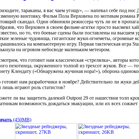
иходите, тараканы, я вас чаем угощу», — напевал себе под но
зменную винтовку. Фильм Пола Верховена по мотивам романа Р
тоящий скандал. Одни обвиняли режиссера чуть ли не в пропаг
бразив, что Верховен в своем фильме-агитке просто высмеял х
звестно, но то, что боевые сцены были поставлены на высшем у
кие зеленые чудовища, гигантские жуки-огнеметы, огромные к
рашивалось на компьютерную игру. Первая тактическая игра Stars
ькнула на игровом небосводе маленьким метеором.
мотрим, что готовит нам классическая «стрелялка», авторы кото
ого пехотинца, окруженного толпой из трехсот жуков. Все — то
нету Клендату («Обнаружена жучиная нора!»), оборона одиноко
 готовят нам разработчики в ноябре? Действительно ли жуки де
 лишь играют роль статистов?
жете ли вы защитить далекий Outpost 29 от нашествия толп кр
атникам возможность дождаться эвакуации, или их всех сожжет 
ачать
(450MB)