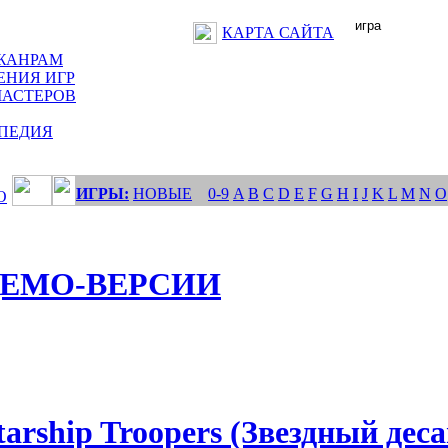
КАРТА САЙТА
ЖАНРАМ
ЕНИЯ ИГР
МАСТЕРОВ
ПЕДИЯ
ИГРЫ:
НОВЫЕ
0-9
A
B
C
D
E
F
G
H
I
J
K
L
M
N
O
О
ЕМО-ВЕРСИИ
tarship Troopers (Звездный деса