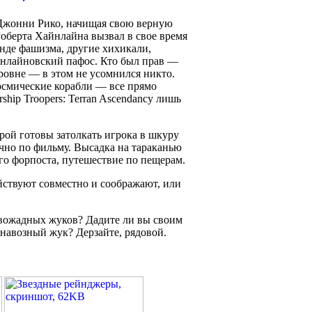
с Джонни Рико, начищая свою верную
оберта Хайнлайна вызвал в свое время
анде фашизма, другие хихикали,
айнлайновский пафос. Кто был прав —
ровне — в этом не усомнился никто.
осмические корабли — все прямо
hip Troopers: Terran Ascendancy лишь
рой готовы затолкать игрока в шкуру
чно по фильму. Высадка на тараканью
го форпоста, путешествие по пещерам.
йствуют совместно и соображают, или
овожадных жуков? Дадите ли вы своим
навозный жук? Дерзайте, рядовой.