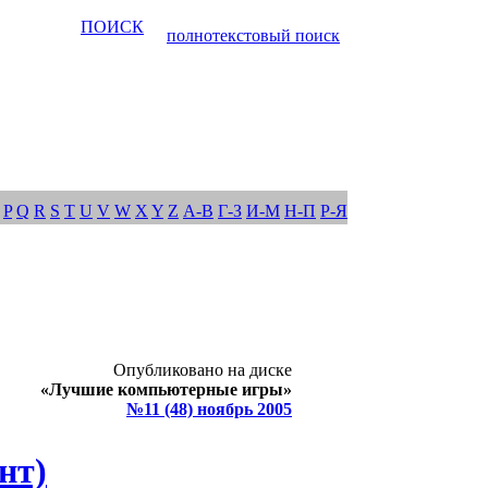
ПОИСК
полнотекстовый поиск
P
Q
R
S
T
U
V
W
X
Y
Z
А-В
Г-З
И-М
Н-П
Р-Я
Опубликовано на диске
«Лучшие компьютерные игры»
№11 (48) ноябрь 2005
нт)