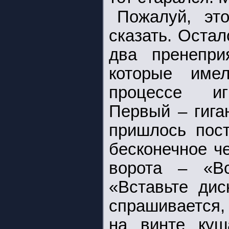
Пожалуй, эт
сказать. Оста
два пренепри
которые име
процессе иг
Первый – гига
пришлось пост
бесконечное ч
ворота – «Вс
«Вставьте дис
спрашивается,
на винте куш