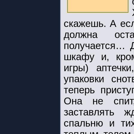
скажешь. А ес
должна оста
получается… Д
шкафу и, кро
игры) аптечк
упаковки снот
теперь присту
Она не спит
заставлять ж
спальню и ти