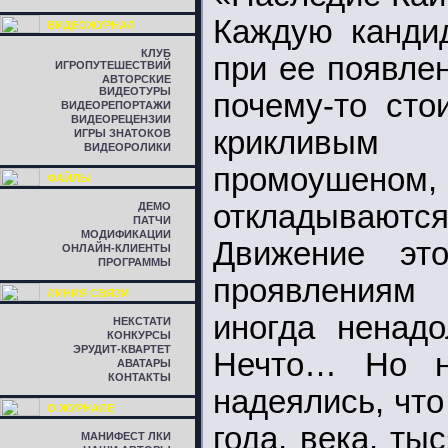
Каждую кандид
ВИДЕОЖУРНАЛ
КЛУБ
при ее появле
ИГРОПУТЕШЕСТВИЙ
АВТОРСКИЕ
ВИДЕОТУРЫ
почему-то сто
ВИДЕОРЕПОРТАЖИ
ВИДЕОРЕЦЕНЗИИ
крикливым
ИГРЫ ЗНАТОКОВ
ВИДЕОРОЛИКИ
промоушеном
ФАЙЛЫ
откладывают
ДЕМО
ПАТЧИ
МОДИФИКАЦИИ
Движение эт
ОНЛАЙН-КЛИЕНТЫ
ПРОГРАММЫ
проявлениям 
ЛИНИЯ СВЯЗИ
иногда ненадо
НЕКСТАТИ
КОНКУРСЫ
ЭРУДИТ-КВАРТЕТ
Нечто… Но н
АВАТАРЫ
КОНТАКТЫ
надеялись, чт
О ЖУРНАЛЕ
года, века, т
МАНИФЕСТ ЛКИ