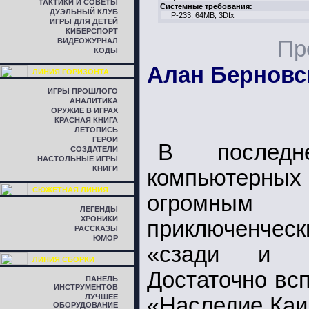
ТАКТИКИ И СОВЕТЫ
Системные требования:
ДУЭЛЬНЫЙ КЛУБ
P-233, 64MB, 3Dfx
ИГРЫ ДЛЯ ДЕТЕЙ
КИБЕРСПОРТ
ВИДЕОЖУРНАЛ
Пр
КОДЫ
Алан Берновс
ЛИНИЯ ГОРИЗОНТА
ИГРЫ ПРОШЛОГО
АНАЛИТИКА
ОРУЖИЕ В ИГРАХ
КРАСНАЯ КНИГА
ЛЕТОПИСЬ
ГЕРОИ
В послед
СОЗДАТЕЛИ
НАСТОЛЬНЫЕ ИГРЫ
КНИГИ
компьютерны
СЮЖЕТНАЯ ЛИНИЯ
огромн
ЛЕГЕНДЫ
ХРОНИКИ
приключенчес
РАССКАЗЫ
ЮМОР
«сзади и н
ЛИНИЯ СБОРКИ
Достаточно вс
ПАНЕЛЬ
ИНСТРУМЕНТОВ
ЛУЧШЕЕ
«Наследие Каи
ОБОРУДОВАНИЕ