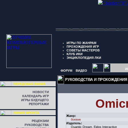
" border="0"
ИГРЫ ПО ЖАНРАМ
ПРОХОЖДЕНИЯ ИГР
СОВЕТЫ МАСТЕРОВ
КЛУБ ИКИ
ЭНЦИКЛОПЕДИЯ ЛКИ
И
ФОРУМ
ВИДЕО
РУКОВОДСТВА И ПРОХОЖДЕНИЯ
ПЕРЕДОВАЯ ЛИНИЯ
НОВОСТИ
КАЛЕНДАРЬ ИГР
Omic
ИГРЫ БУДУЩЕГО
РЕПОРТАЖИ
ЛИНИЯ ФРОНТА
Жанр:
боевик
РЕЦЕНЗИИ
Издатель:
РУКОВОДСТВА
Quantic Dream, Eidos Interactive