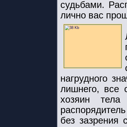
судьбами. Рас
лично вас прош
нагрудного зн
лишнего, все 
хозяин тела
распорядитель
без зазрения 