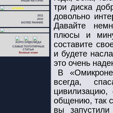
НАШИ АВТОРЫ
три диска доб
АРХИВЫ
довольно инте
2011
2010
БОЛЕЕ РАННИЕ
Давайте немн
плюсы и мину
составите сво
САМЫЕ ПОПУЛЯРНЫЕ
СТАТЬИ
и будете насл
Боевые ножи
это очень наде
В «Омикроне
всегда, сп
цивилизацию, 
общению, так с
вы запустили