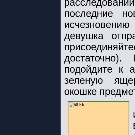
расследовании
последние но
исчезновению 
девушка отпр
присоединя
достаточно).
подойдите к 
зеленую яще
окошке предме