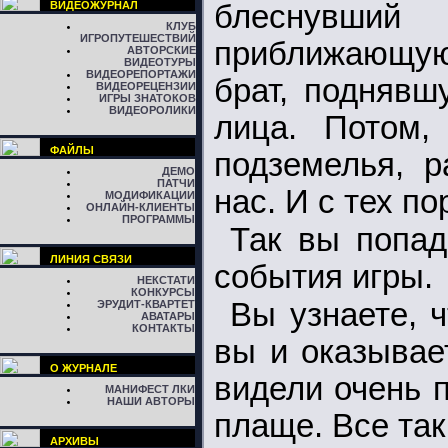
ВИДЕОЖУРНАЛ
блеснувший
КЛУБ
ИГРОПУТЕШЕСТВИЙ
приближающуюс
АВТОРСКИЕ
ВИДЕОТУРЫ
ВИДЕОРЕПОРТАЖИ
брат, поднявш
ВИДЕОРЕЦЕНЗИИ
ИГРЫ ЗНАТОКОВ
ВИДЕОРОЛИКИ
лица. Потом,
ФАЙЛЫ
подземелья, р
ДЕМО
ПАТЧИ
нас. И с тех по
МОДИФИКАЦИИ
ОНЛАЙН-КЛИЕНТЫ
ПРОГРАММЫ
Так вы попад
ЛИНИЯ СВЯЗИ
события игры.
НЕКСТАТИ
КОНКУРСЫ
Вы узнаете, ч
ЭРУДИТ-КВАРТЕТ
АВАТАРЫ
КОНТАКТЫ
вы и оказывае
О ЖУРНАЛЕ
видели очень 
МАНИФЕСТ ЛКИ
НАШИ АВТОРЫ
плаще. Все так
АРХИВЫ