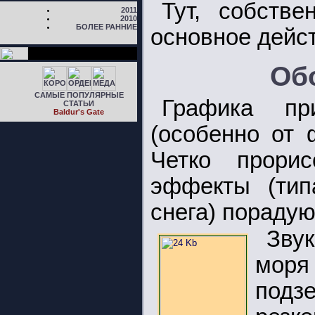
Тут, собстве
2011
2010
БОЛЕЕ РАННИЕ
основное дейс
Обо
САМЫЕ ПОПУЛЯРНЫЕ
Графика пр
СТАТЬИ
Baldur's Gate
(особенно от 
Четко прори
эффекты (тип
снега) порадую
Зву
моря
подз