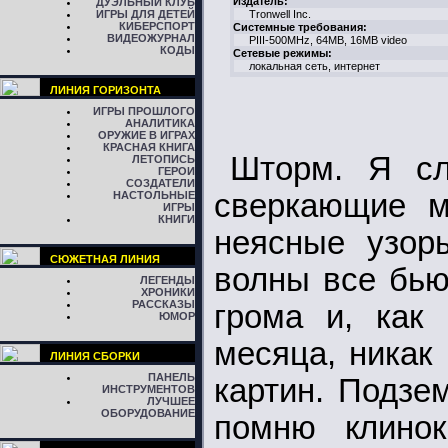
Издатель:
ДУЭЛЬНЫЙ КЛУБ
ИГРЫ ДЛЯ ДЕТЕЙ
Tronwell Inc.
КИБЕРСПОРТ
Системные требования:
ВИДЕОЖУРНАЛ
PIII-500MHz, 64MB, 16МB video
КОДЫ
Сетевые режимы:
локальная сеть, интернет
ЛИНИЯ ГОРИЗОНТА
ИГРЫ ПРОШЛОГО
АНАЛИТИКА
ОРУЖИЕ В ИГРАХ
КРАСНАЯ КНИГА
Шторм. Я с
ЛЕТОПИСЬ
ГЕРОИ
СОЗДАТЕЛИ
сверкающие м
НАСТОЛЬНЫЕ
ИГРЫ
КНИГИ
неясные узор
СЮЖЕТНАЯ ЛИНИЯ
волны все бью
ЛЕГЕНДЫ
ХРОНИКИ
РАССКАЗЫ
грома и, как
ЮМОР
месяца, никак
ЛИНИЯ СБОРКИ
ПАНЕЛЬ
картин. Подзе
ИНСТРУМЕНТОВ
ЛУЧШЕЕ
ОБОРУДОВАНИЕ
помню клино