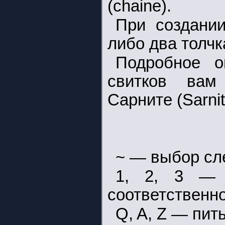
(chaine).
При создании
либо два толчк
Подробное о
свитков вам 
Сарните (Sarni
~ — выбор сл
1, 2, 3 — 
соответственно
Q, A, Z — пит