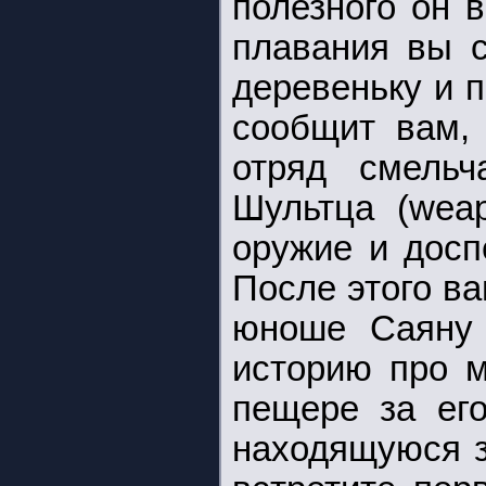
полезного он 
плавания вы с
деревеньку и п
сообщит вам, 
отряд смельч
Шультца (weap
оружие и досп
После этого ва
юноше Саяну 
историю про м
пещере за его
находящуюся з