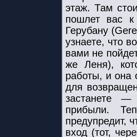
этаж. Там сто
пошлет вас к 
Герубану (Gere
узнаете, что в
вами не пойдет
же Леня), кот
работы, и она 
для возвращен
застанете —
прибыли. Т
предупредит, 
вход (тот, че