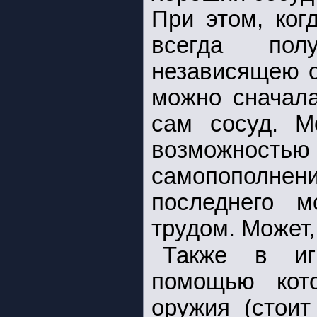
При этом, ког
всегда пол
независящею о
можно сначала
сам сосуд. М
возможнос
самопополнени
последнего 
трудом. Может,
Также в иг
помощью кот
оружия (стоит