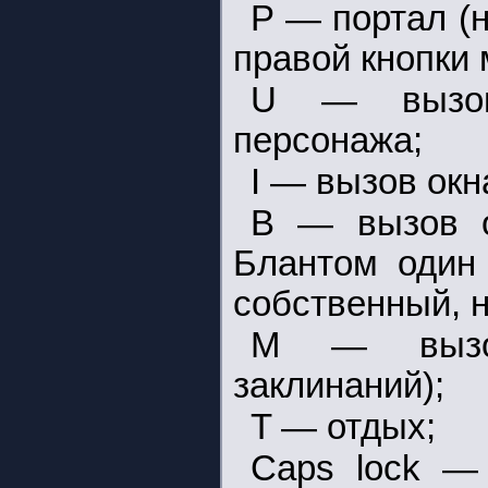
P — портал (
правой кнопки 
U — вызов 
персонажа;
I — вызов окн
B — вызов о
Блантом один 
собственный, н
M — вызов
заклинаний);
T — отдых;
Caps lock — 