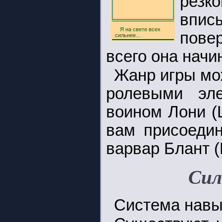
рез
впис
Я на свете всех
повер
сильнее...
всего она начи
Жанр игры мо
ролевыми эле
воином Лони (
вам присоедин
варвар Блант (B
Сил
Система навык