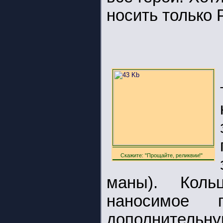
носить только 
Скажите: "Прощайте, реликвии!"
маны). Коль
наносимое 
дополнительну