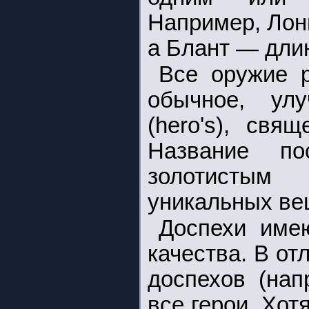
Например, Лон
а Блант — дли
Все оружие р
обычное, улуч
(hero's), свящ
Название по
золотистым
уникальных вещ
Доспехи име
качества. В от
доспехов (нап
все герои. Хот