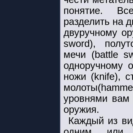
понятие. В
разделить на д
двуручному ор
sword), полут
мечи (battle s
одноручному о
ножи (knife), с
молоты(hamm
уровнями вам 
оружия.
Каждый из ви
одним или 