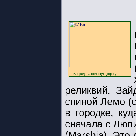
Вперед, на большую дорогу.
реликвий. Зай
спиной Лемо (с
в городке, ку
сначала с Люп
(Marshia). Это