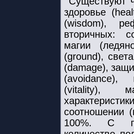
Существуют ч
здоровье (healt
(wisdom), ре
вторичных: с
магии (ледяно
(ground), света
(damage), защит
(avoidance),
(vitality),
характеристи
соотношении 
100%. С по