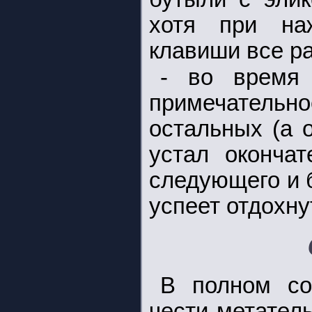
хотя при наж
клавиши все ра
- во время 
примечательно
остальных (а 
устал окончат
следующего и 
успеет отдохну
В полном со
чести метатель