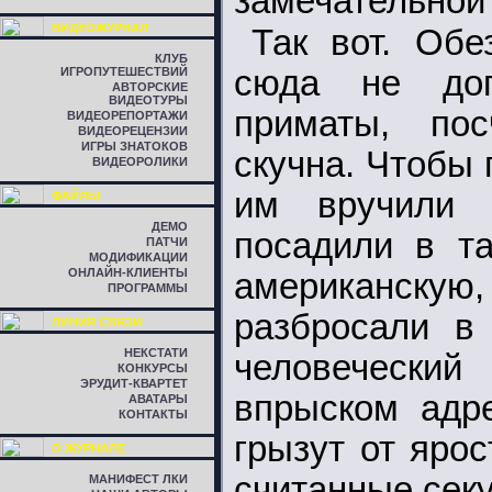
замечательной 
ВИДЕОЖУРНАЛ
Так вот. Об
КЛУБ
сюда не доп
ИГРОПУТЕШЕСТВИЙ
АВТОРСКИЕ
ВИДЕОТУРЫ
приматы, по
ВИДЕОРЕПОРТАЖИ
ВИДЕОРЕЦЕНЗИИ
ИГРЫ ЗНАТОКОВ
скучна. Чтобы
ВИДЕОРОЛИКИ
им вручили 
ФАЙЛЫ
ДЕМО
посадили в та
ПАТЧИ
МОДИФИКАЦИИ
ОНЛАЙН-КЛИЕНТЫ
американскую
ПРОГРАММЫ
разбросали в
ЛИНИЯ СВЯЗИ
НЕКСТАТИ
человеческий
КОНКУРСЫ
ЭРУДИТ-КВАРТЕТ
впрыском адре
АВАТАРЫ
КОНТАКТЫ
грызут от яро
О ЖУРНАЛЕ
считанные секун
МАНИФЕСТ ЛКИ