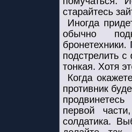
помучаться. 
старайтесь зай
Иногда приде
обычно под
бронетехники.
подстрелить с
тонкая. Хотя эт
Когда окажете
противник буде
продвинетесь
первой части
солдатика. Вы