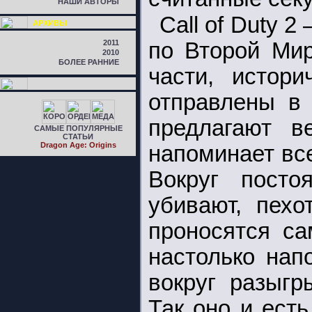
НАШИ АВТОРЫ
Call of Duty 
АРХИВЫ
2011
по Второй Мир
2010
БОЛЕЕ РАННИЕ
части, истори
отправлены в 
предлагают в
САМЫЕ ПОПУЛЯРНЫЕ
СТАТЬИ
Dragon Age: Origins
напоминает вс
Вокруг постоя
убивают, пехо
проносятся са
настолько нап
вокруг разыгр
Так оно и есть