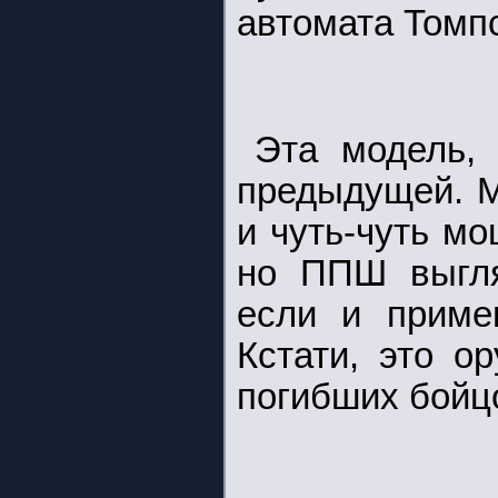
автомата Томпс
Эта модель, 
предыдущей. М
и чуть-чуть м
но ППШ выгля
если и примен
Кстати, это о
погибших бойц