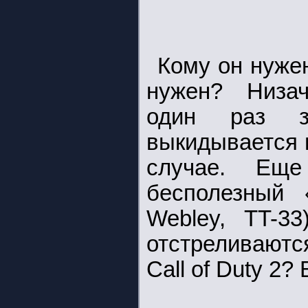
Кому он нуже
нужен? Низач
один раз 
выкидывается 
случае. Ещ
бесполезный 
Webley, TT-3
отстреливаютс
Call of Duty 2?