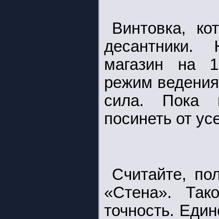
Винтовка, ко
десантники. 
магазин на 1
режим ведения
сила. Пока к
посинеть от ус
Считайте, по
«Стена». Так
точность. Еди