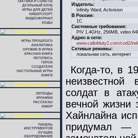
ТАКТИКИ И СОВЕТЫ
Издатель:
ДУЭЛЬНЫЙ КЛУБ
Infinity Ward, Activision
ИГРЫ ДЛЯ ДЕТЕЙ
КИБЕРСПОРТ
В России:
ВИДЕОЖУРНАЛ
1C
КОДЫ
Системные требования:
PIV 1.4GHz, 256MB, video 6
ЛИНИЯ ГОРИЗОНТА
Адрес в сети:
ИГРЫ ПРОШЛОГО
www.callofduty2.com/cod2/ind
АНАЛИТИКА
Сетевые режимы:
ОРУЖИЕ В ИГРАХ
локальная сеть, интернет
КРАСНАЯ КНИГА
ЛЕТОПИСЬ
ГЕРОИ
Когда-то, в 
СОЗДАТЕЛИ
НАСТОЛЬНЫЕ ИГРЫ
КНИГИ
неизвестной 
СЮЖЕТНАЯ ЛИНИЯ
солдат в атак
ЛЕГЕНДЫ
ХРОНИКИ
вечной жизни 
РАССКАЗЫ
ЮМОР
Хайнлайна исп
ЛИНИЯ СБОРКИ
придумал — 
ПАНЕЛЬ
ИНСТРУМЕНТОВ
ЛУЧШЕЕ
ОБОРУДОВАНИЕ