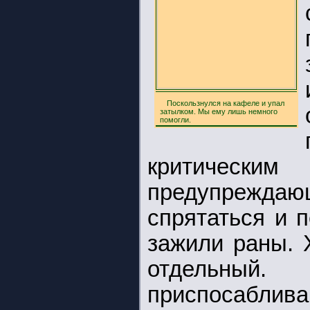
Поскользнулся на кафеле и упал
затылком. Мы ему лишь немного
помогли.
критическ
предупрежд
спрятаться и 
зажили раны. 
отдельны
приспосаблива