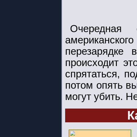
Очередная 
американского
перезарядке 
происходит эт
спрятаться, по
потом опять вы
могут убить. Н
К