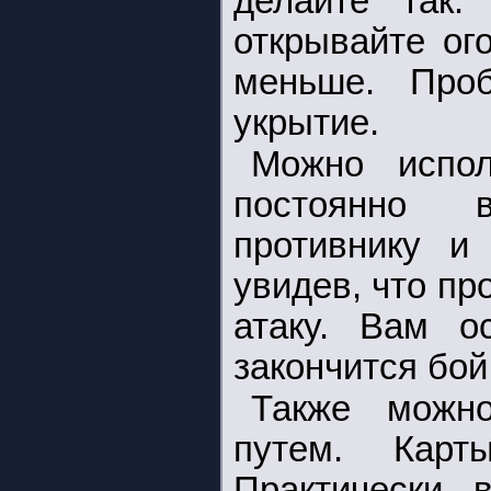
делайте так.
открывайте ог
меньше. Про
укрытие.
Можно испол
постоянно 
противнику и
увидев, что пр
атаку. Вам ос
закончится бой
Также можн
путем. Карт
Практически 