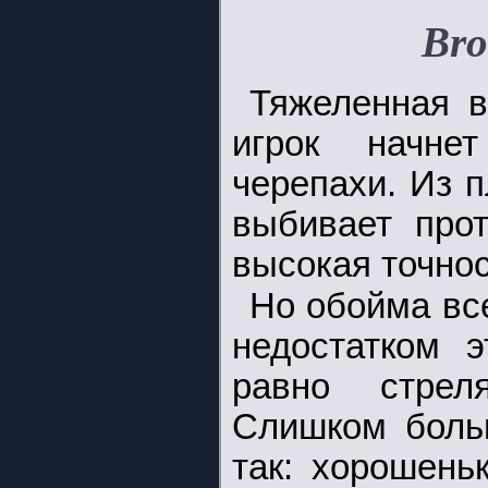
Bro
Тяжеленная в
игрок начне
черепахи. Из 
выбивает прот
высокая точнос
Но обойма вс
недостатком 
равно стрел
Слишком больш
так: хорошень