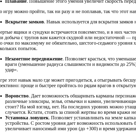
Плавание
. Повышение этого умения увеличит скорость перед
 игру можно пройти, так ни разу и не поплавав, так что этот на
Вскрытие замков
. Навык используется для вскрытия замков н
ертые ящики и сундуки встречаются повсеместно, и в них част
и добыча с трупов вам кажется скудной или недостаточной — пр
о очки по максимуму не обязательно, шестого-седьмого уровня х
скольких попыток.
Незаметное передвижение
. Позволяет красться, что уменьшае
враги (уменьшение радиуса слышимости и видимости до 25%)
удар».
гре этот навык мало где может пригодиться, а отыгрывать бесшу
ективно: проще и быстрее пройтись по рядам врагов в открыту
Воровство
. Дает возможность обшаривать карманы персонаж
различные эликсиры, зелья, отмычки и камни, увеличивающи
стоит? На мой взгляд, нет. На последних уровнях можно утащит
случается. Кстати, стоять за спиной жертвы во время кражи не
Установка ловушек
. Позволяет устанавливать на земле кап
устройства. С ростом уровня дает возможность использовать
увеличивает наносимый ими урон (до +300) и время удержания 