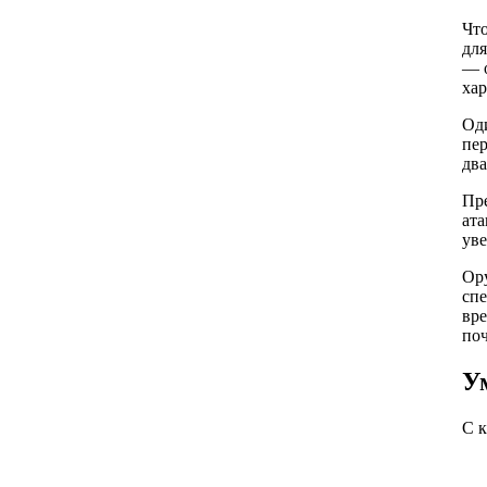
Что
для
— о
хар
Оди
пер
два
Пре
ата
уве
Ору
спе
вре
поч
У
С к