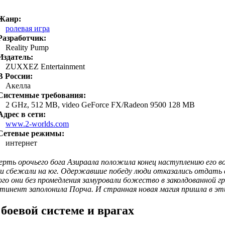
Жанр:
ролевая игра
Разработчик:
Reality Pump
Издатель:
ZUXXEZ Entertainment
В России:
Акелла
Системные требования:
2 GHz, 512 MB, video GeForce FX/Radeon 9500 128 MB
Адрес в сети:
www.2-worlds.com
Сетевые режимы:
интернет
рть орочьего бога Азираала положила конец наступлению его в
и сбежали на юг. Одержавшие победу люди отказались отдать 
го они без промедления замуровали божество в заколдованной г
тинент заполонила Порча. И странная новая магия пришла в эти
 боевой системе и врагах