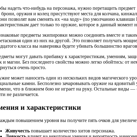
бы надеть что-нибудь на персонажа, нужно перетащить предмет 
 брони, оружия и колец присутствуют места для колчана, кинжа
ни позволят вам сменять их «на ходу» (по умолчанию клавиши R
актеристикам дает только то оружие, которое в данный момент н
наковые предметы экипировки можно соединять вместе и таким
етаскивая один из них на другой. Это позволяет получать мощн
дцатого класса вы наверняка будете убивать большинство врагов
дметы могут давать прибавку к характеристикам, умениям, защ
к и магии. Без последнего свойства можно легко обойтись: от 
рнуться очень просто.
жие может наносить один из нескольких видов магического уро
циальные камни. Бесполезно зачаровывать оружие на ядовитый 
мени, что в ближнем бою не играет на руку. Остальные виды — 
ти не различается.
мения и характеристики
аждым повышением уровня вы получите пять очков для увеличен
Живучесть
повышает количество хитов персонажа.
Ловкость
влияет на некоторые умения и вероятность нанесен