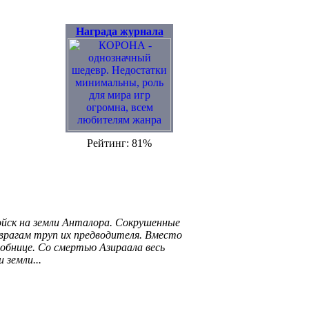
Награда журнала
Рейтинг: 81%
ойск на земли Анталора. Сокрушенные
врагам труп их предводителя. Вместо
робнице. Со смертью Азираала весь
 земли...