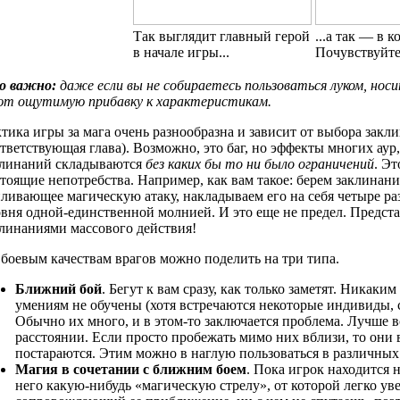
Так выглядит главный герой
...а так — в к
в начале игры...
Почувствуйте
о важно:
даже если вы не собираетесь пользоваться луком, носи
ют ощутимую прибавку к характеристикам.
тика игры за мага очень разнообразна и зависит от выбора закл
тветствующая глава). Возможно, это баг, но эффекты многих ау
клинаний складываются
без каких бы то ни было ограничений
. Эт
тоящие непотребства. Например, как вам такое: берем заклинани
ливающее магическую атаку, накладываем его на себя четыре р
вня одной-единственной молнией. И это еще не предел. Предста
линаниями массового действия!
боевым качествам врагов можно поделить на три типа.
Ближний бой
. Бегут к вам сразу, как только заметят. Никак
умениям не обучены (хотя встречаются некоторые индивиды, с
Обычно их много, и в этом-то заключается проблема. Лучше в
расстоянии. Если просто пробежать мимо них вблизи, то они в
постараются. Этим можно в наглую пользоваться в различных
Магия в сочетании с ближним боем
. Пока игрок находится 
него какую-нибудь «магическую стрелу», от которой легко ув