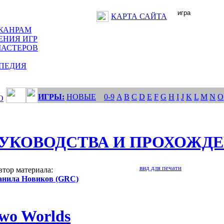
КАРТА САЙТА
ЖАНРАМ
ЕНИЯ ИГР
МАСТЕРОВ
ПЕДИЯ
ИГРЫ:
НОВЫЕ
0-9
A
B
C
D
E
F
G
H
I
J
K
L
M
N
O
О
УКОВОДСТВА И ПРОХОЖД
вид для печати
втор материала:
анила Новиков (GRC)
wo Worlds