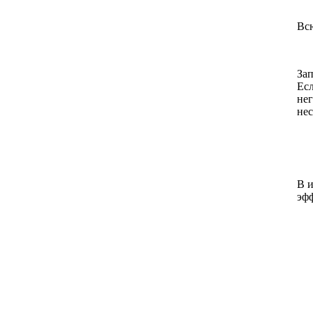
Всю
Зап
Есл
нег
не
В и
эфф