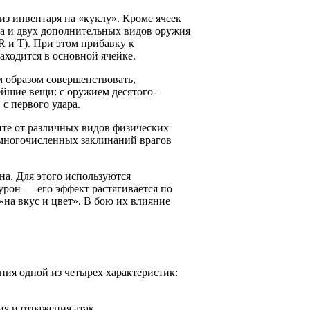
из инвентаря на «куклу». Кроме ячеек
ла и двух дополнительных видов оружия
 и T). При этом прибавку к
аходится в основной ячейке.
 образом совершенствовать,
ейшие вещи: с оружием десятого-
 с первого удара.
ите от различных видов физических
немногочисленных заклинаний врагов
на. Для этого используются
урон — его эффект растягивается по
«на вкус и цвет». В бою их влияние
ия одной из четырех характеристик:
ия и отражения атак.