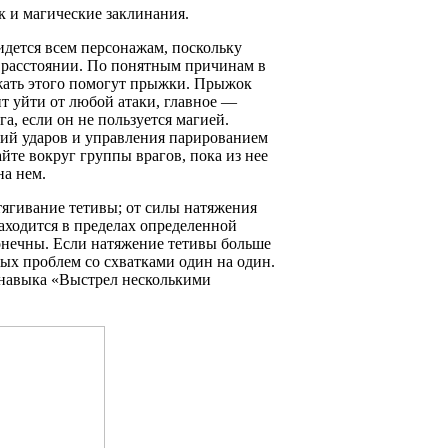
к и магические заклинания.
дется всем персонажам, поскольку
а расстоянии. По понятным причинам в
жать этого помогут прыжки. Прыжок
т уйти от любой атаки, главное —
а, если он не пользуется магией.
ций ударов и управления парированием
йте вокруг группы врагов, пока из нее
на нем.
тягивание тетивы; от силы натяжения
аходится в пределах определенной
конечны. Если натяжение тетивы больше
бых проблем со схватками один на один.
я навыка «Выстрел несколькими