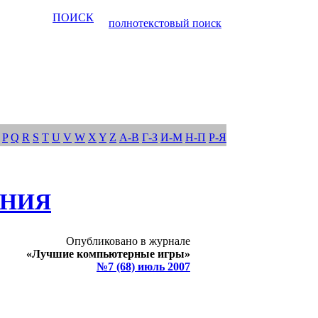
ПОИСК
полнотекстовый поиск
P
Q
R
S
T
U
V
W
X
Y
Z
А-В
Г-З
И-М
Н-П
Р-Я
ЕНИЯ
Опубликовано в журнале
«Лучшие компьютерные игры»
№7 (68) июль 2007