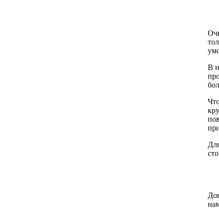
Очк
тол
умо
В н
пр
бол
Что
кр
пов
при
Для
сто
Дов
нам