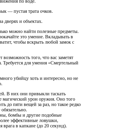
вижения по воде.
вык — пустая трата очков.
а дверях и объектах.
енько можно найти полезные предметы.
окачайте это умение. Вкладывать в
ватит, чтобы вскрыть любой замок с
т возможность того, что вас заметят
. Требуется для умения «Смертельный
много убийцу хоть и интересно, но не
ю.
ей. В них они привыкли таскать
е магический урон оружия. Оно того
ь до пяти вещей за раз, но такое редко
 обязательно.
каны, бомбы и другие подобные
 более эффективные ловушки,
врага в капкане (до 20 секунд).