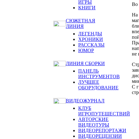
ИГРЫ
Во 
КНИГИ
На 
маг
СЮЖЕТНАЯ
бл
ЛИНИЯ
впе
ЛЕГЕНДЫ
пой
ХРОНИКИ
Пра
РАССКАЗЫ
нап
ЮМОР
не 
ЛИНИЯ СБОРКИ
Стр
зав
ПАНЕЛЬ
дис
ИНСТРУМЕНТОВ
мин
ЛУЧШЕЕ
С г
ОБОРУДОВАНИЕ
стр
ВИДЕОЖУРНАЛ
КЛУБ
ИГРОПУТЕШЕСТВИЙ
АВТОРСКИЕ
ВИДЕОТУРЫ
ВИДЕОРЕПОРТАЖИ
ВИДЕОРЕЦЕНЗИИ