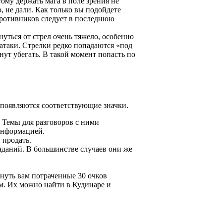
ому держать мага в поле зрения не
 не дали. Как только вы подойдете
противников следует в последнюю
уться от стрел очень тяжело, особенно
атаки. Стрелки редко попадаются «под
нут убегать. В такой момент попасть по
р появляются соответствующие значки.
 Темы для разговоров с ними
информацией.
 продать.
аданий. В большинстве случаев они же
рнуть вам потраченные 30 очков
м. Их можно найти в Кудинаре и