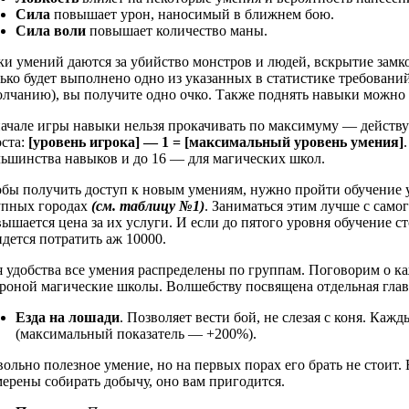
Сила
повышает урон, наносимый в ближнем бою.
Сила воли
повышает количество маны.
и умений даются за убийство монстров и людей, вскрытие замк
ько будет выполнено одно из указанных в статистике требовани
лчанию), вы получите одно очко. Также поднять навыки можно
ачале игры навыки нельзя прокачивать по максимуму — действ
оста:
[уровень игрока] — 1 = [максимальный уровень умения]
ьшинства навыков и до 16 — для магических школ.
бы получить доступ к новым умениям, нужно пройти обучение у
упных городах
(см. таблицу №1)
. Заниматься этим лучше с самог
ышается цена за их услуги. И если до пятого уровня обучение ст
дется потратить аж 10000.
 удобства все умения распределены по группам. Поговорим о ка
роной магические школы. Волшебству посвящена отдельная глав
Езда на лошади
. Позволяет вести бой, не слезая с коня. Ка
(максимальный показатель — +200%).
ольно полезное умение, но на первых порах его брать не стоит.
ерены собирать добычу, оно вам пригодится.