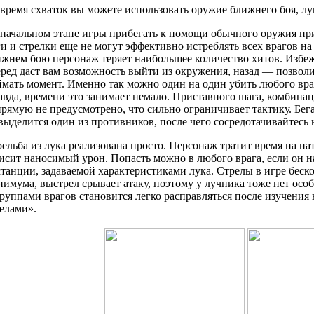
время схваток вы можете использовать оружие ближнего боя, лу
начальном этапе игры прибегать к помощи обычного оружия при
и и стрелки еще не могут эффективно истреблять всех врагов н
ижнем бою персонаж теряет наибольшее количество хитов. Избе
ред даст вам возможность выйти из окружения, назад — позволи
мать момент. Именно так можно один на один убить любого враг
вда, времени это занимает немало. Приставного шага, комбина
рямую не предусмотрено, что сильно ограничивает тактику. Бега
выделится один из противников, после чего сосредотачивайтесь 
ельба из лука реализована просто. Персонаж тратит время на на
исит наносимый урон. Попасть можно в любого врага, если он н
танции, задаваемой характеристиками лука. Стрелы в игре бес
имума, выстрел срывает атаку, поэтому у лучника тоже нет осо
руппами врагов становится легко расправляться после изучени
елами».