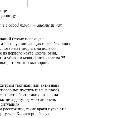
онце.
 разницу.
те с собой колчан — многие из них
инаний (этому посвящена
р, а также усиливающих и ослабляющих
о позволяет творить на поле боя
е из первого круга школы огня,
аза и убиваем мощнейшего голема 35
вьте, что можно вытворять
им хитрым тактикам или активным
пособные пустить пыль в глаза).
сего истреблять таких врагов на
ас не заденут, даже если очень
 ситуациях.
на расстоянии, такие враги пускают в
ернуться. Характерный звук,