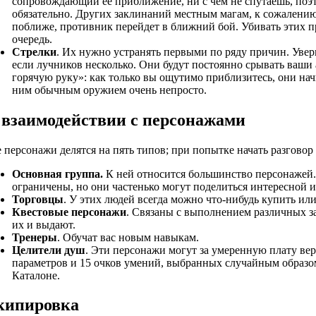
сопровождающий ее приближение, ни с чем не спутаешь, поэт
обязательно. Других заклинаний местным магам, к сожалению,
поближе, противник перейдет в ближний бой. Убивать этих 
очередь.
Стрелки
. Их нужно устранять первыми по ряду причин. Уверн
если лучников несколько. Они будут постоянно срывать ваши 
горячую руку»: как только вы ощутимо приблизитесь, они нач
ним обычным оружием очень непросто.
 взаимодействии с персонажами
 персонажи делятся на пять типов; при попытке начать разгово
Основная группа.
К ней относится большинство персонажей.
ограничены, но они частенько могут поделиться интересной 
Торговцы
. У этих людей всегда можно что-нибудь купить или
Квестовые персонажи
. Связаны с выполнением различных з
их и выдают.
Тренеры
. Обучат вас новым навыкам.
Целители душ
. Эти персонажи могут за умеренную плату ве
параметров и 15 очков умений, выбранных случайным образо
Каталоне.
кипировка