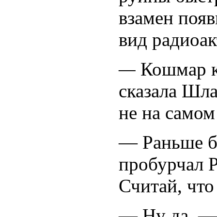
взамен появ
вид радиоак
—
Кошмар к
сказала Шл
не на самом
— Раньше б
пробурчал Р
Считай, что
— Ну да. — 