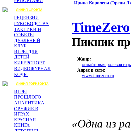
РЕПОРТАЖИ
Ирина Королева (Эрени Л
ЛИНИЯ ФРОНТА
РЕЦЕНЗИИ
TimeZero
РУКОВОДСТВА
ТАКТИКИ И
СОВЕТЫ
Пикник пр
ДУЭЛЬНЫЙ
КЛУБ
ИГРЫ ДЛЯ
ДЕТЕЙ
Жанр:
КИБЕРСПОРТ
онлайновая ролевая и
ВИДЕОЖУРНАЛ
Адрес в сети:
КОДЫ
www.timezero.ru
ЛИНИЯ ГОРИЗОНТА
ИГРЫ
ПРОШЛОГО
АНАЛИТИКА
ОРУЖИЕ В
ИГРАХ
«Одна из р
КРАСНАЯ
КНИГА
ЛЕТОПИСЬ