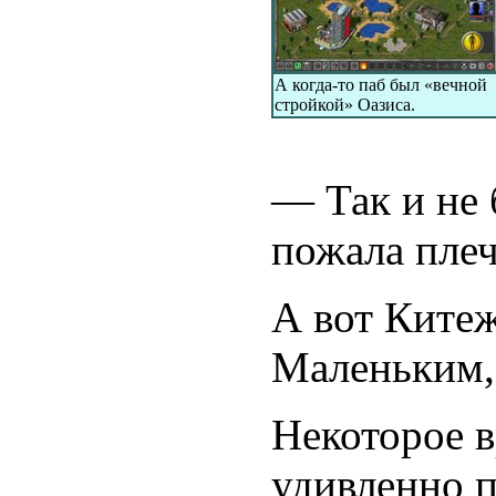
А когда-то паб был «вечной
стройкой» Оазиса.
— Так и не 
пожала пле
А вот Китеж
Маленьким,
Некоторое 
удивленно п