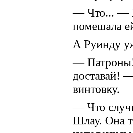
— Что... — 
помешала е
А Руинду уж
— Патроны!
доставай! —
винтовку.
— Что случ
Шлау. Она 