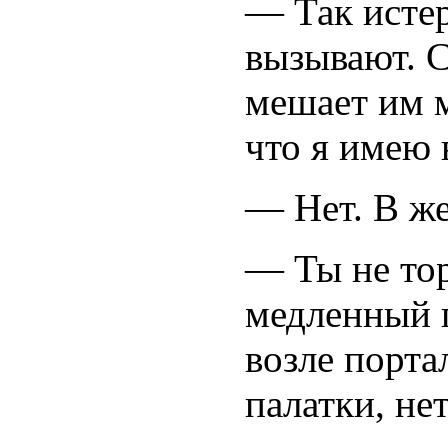
— Так истер
вызывают. С
мешает им 
что я имею 
— Нет. В же
— Ты не тор
медленный г
возле портал
палатки, не