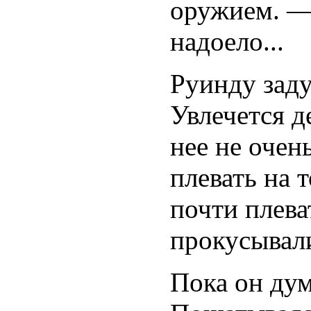
оружием. —
надоело...
Руинду заду
Увлечется д
нее не очен
плевать на т
почти плева
прокусывали
Пока он дум