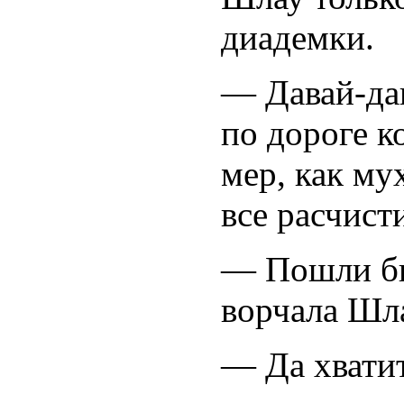
диадемки.
— Давай-дав
по дороге к
мер, как му
все расчист
— Пошли бы
ворчала Шла
— Да хватит