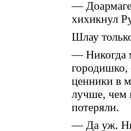
— Доармаге
хихикнул Р
Шлау только
— Никогда м
городишко, 
ценники в м
лучше, чем 
потеряли.
— Да уж. Ни