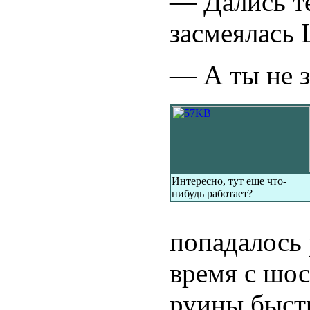
— Дались т
засмеялась 
— А ты не з
Интересно, тут еще что-
нибудь работает?
попадалось 
время с шос
руины быстр