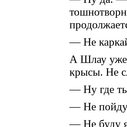
тошнотворн
продолжаетс
— Не каркай
А Шлау уже 
крысы. Не с
— Ну где т
— Не пойду!
— Не буду я