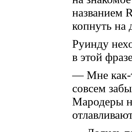
названием R
копнуть на
Руинду нехо
в этой фраз
— Мне как-т
совсем забы
Мародеры н
отлавливают