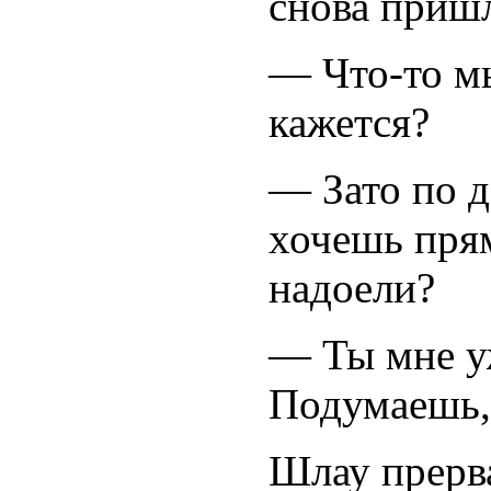
снова пришл
— Что-то мы
кажется?
— Зато по д
хочешь пря
надоели?
— Ты мне у
Подумаешь, 
Шлау прерв