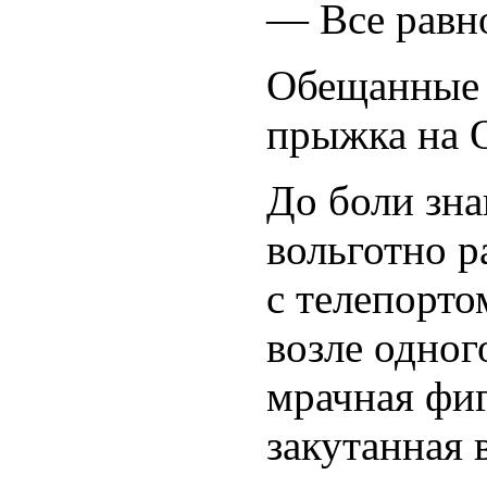
— Все равн
Обещанные 
прыжка на О
До боли зн
вольготно 
с телепорто
возле одног
мрачная фиг
закутанная 