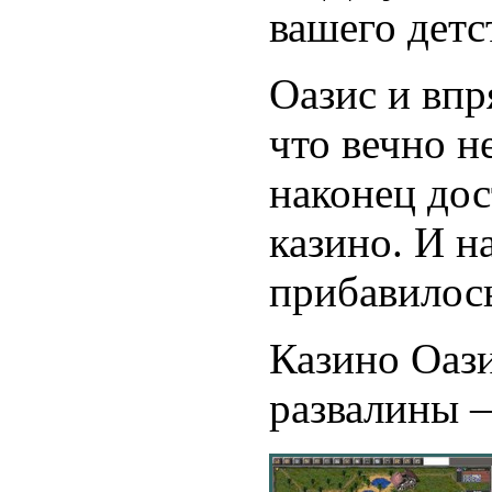
вашего детст
Оазис и впр
что вечно н
наконец дос
казино. И н
прибавилос
Казино Оази
развалины 