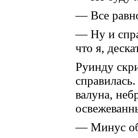
— Все равно
— Ну и спра
что я, деска
Руинду скри
справилась.
валуна, неб
освежеванн
— Минус об