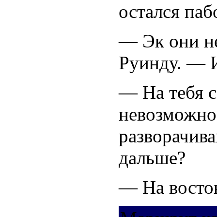
остался пабо
— Эк они н
Руинду. — И
— На тебя с
невозможно
разворачива
дальше?
— На восто