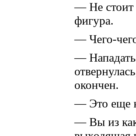
— Не стоит 
фигура.
— Чего-чег
— Нападать
отвернулась
окончен.
— Это еще к
— Вы из как
выходящая 