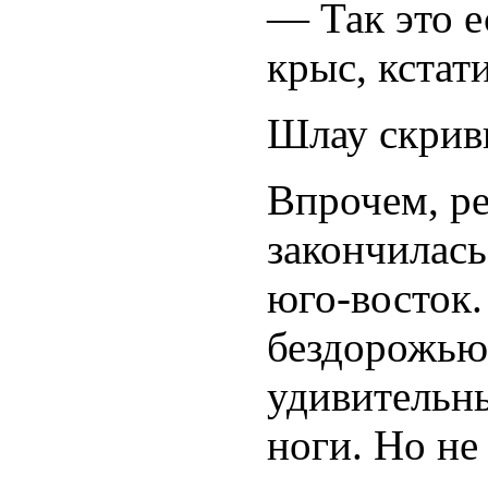
— Так это е
крыс, кстат
Шлау скрив
Впрочем, р
закончилась
юго-восток.
бездорожью,
удивительн
ноги. Но не