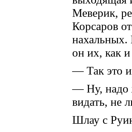
Меверик, ре
Корсаров от
нахальных.
он их, как и
— Так это 
— Ну, надо 
видать, не л
Шлау с Руин