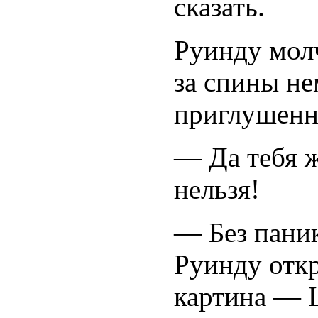
сказать.
Руинду молч
за спины не
приглушенны
— Да тебя ж
нельзя!
— Без пани
Руинду отк
картина — 