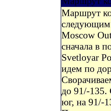
Маршрут ко
Маршрут ко
следующим 
Moscow Outs
сначала в п
Svetloyar Po
идем по дор
Сворачиваем
до 91/-135.
юг, на 91/-