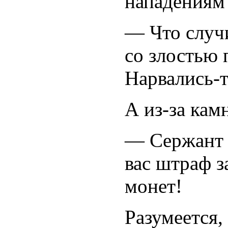
нападениям 
— Что случи
со злостью 
Нарвались-т
А из-за кам
— Сержант 
вас штраф з
монет!
Разумеется,