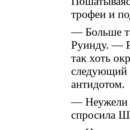
Пошатываясь
трофеи и по
— Больше т
Руинду. — Р
так хоть ок
следующий 
антидотом.
— Неужели 
спросила Шл