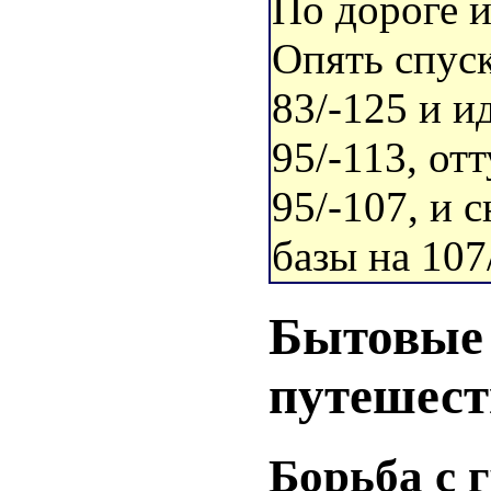
По дороге и
Опять спус
83/-125 и и
95/-113, от
95/-107, и 
базы на 107
Бытовые 
путешест
Борьба с 