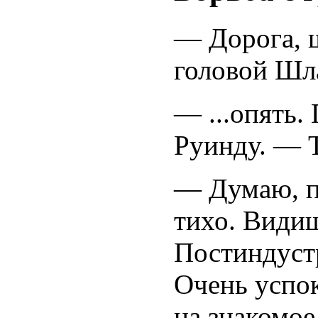
— Дорога, ш
головой Шла
— ...опять.
Руинду. — Т
— Думаю, по
тихо. Видиш
Постиндуст
Очень успок
на знакомо