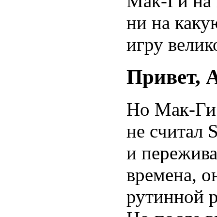
Мак-Ги на 
ни на каку
игру велик
Привет, 
Но Мак-Ги 
не считал 
и пережива
времена, о
рутинной р