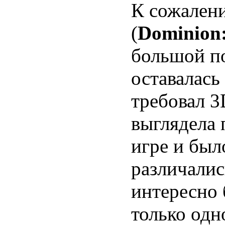
К сожалени
(
Dominion:
большой по
оставалась
требовал 3D
выглядела 
игре и был
различали
интересно 
только одн