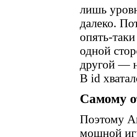
лишь уровн
далеко. По
опять-таки
одной стор
другой — н
В id хватал
Самому о
Поэтому Ам
мощной игр