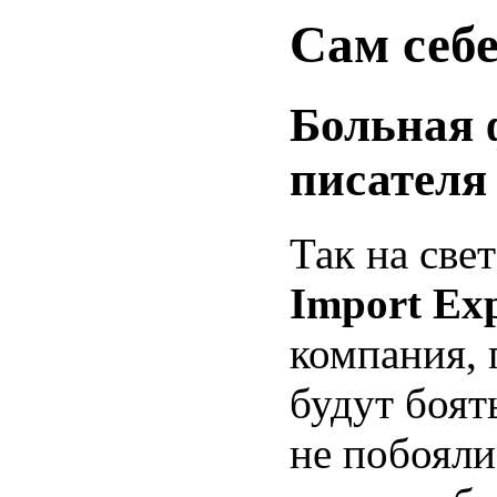
Сам себе
Больная 
писателя
Так на све
Import Ex
компания, г
будут боят
не побояли