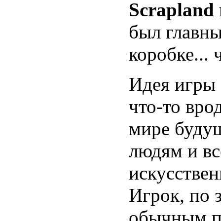
Scrapland
был главны
коробке... 
Идея игры 
что-то вро
мире будущ
людям и вс
искусствен
Игрок, по 
обычным п