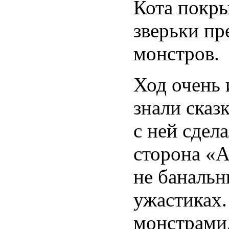
Кота покры
зверьки п
монстров.
Ход очень
знали сказ
с ней сдел
сторона «А
не банальн
ужастиках.
монстрами,