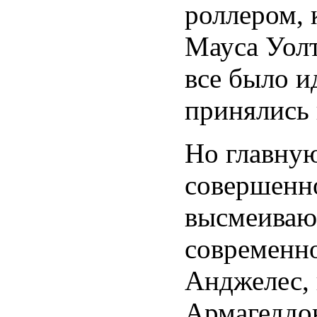
роллером, 
Мауса Уолт
все было и
принялись 
Но главну
совершенн
высмеиваю
современно
Анджелес, 
Армагеддо