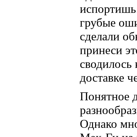
испортишь.
грубые оши
сделали об
принеси эт
сводилось 
доставке ч
Понятное д
разнообраз
Однако мно