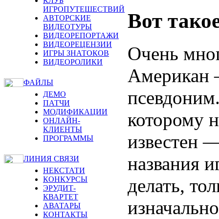
КЛУБ
ИГРОПУТЕШЕСТВИЙ
Вот тако
АВТОРСКИЕ
ВИДЕОТУРЫ
ВИДЕОРЕПОРТАЖИ
ВИДЕОРЕЦЕНЗИИ
Очень мног
ИГРЫ ЗНАТОКОВ
ВИДЕОРОЛИКИ
Американ —
ФАЙЛЫ
псевдоним.
ДЕМО
ПАТЧИ
МОДИФИКАЦИИ
которому н
ОНЛАЙН-
КЛИЕНТЫ
известен —
ПРОГРАММЫ
названия и
ЛИНИЯ СВЯЗИ
НЕКСТАТИ
делать, то
КОНКУРСЫ
ЭРУДИТ-
КВАРТЕТ
изначально
АВАТАРЫ
КОНТАКТЫ