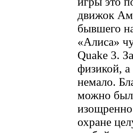
игры это п
движок Аме
бывшего н
«Алиса» чу
Quake 3. З
физикой, а
немало. Б
можно было
изощреннос
охране цел