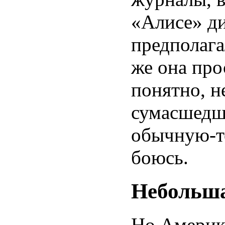
«Алисе» ди
предполага
же она про
понятно, н
сумасшедши
обычную-т
боюсь.
Небольш
Но Америк