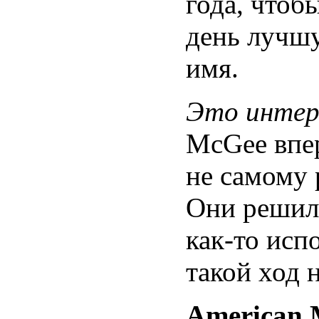
года, чтоб
день лучшу
имя.
Это интер
McGee впе
не самому 
Они решили
как-то исп
такой ход 
American M