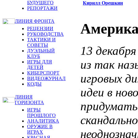
БУДУЩЕГО
Кирилл Орешкин
РЕПОРТАЖИ
ЛИНИЯ ФРОНТА
Америка
РЕЦЕНЗИИ
РУКОВОДСТВА
ТАКТИКИ И
СОВЕТЫ
13 декабря
ДУЭЛЬНЫЙ
КЛУБ
из так на
ИГРЫ ДЛЯ
ДЕТЕЙ
КИБЕРСПОРТ
игровых ди
ВИДЕОЖУРНАЛ
КОДЫ
идеи в нов
ЛИНИЯ
придумать
ГОРИЗОНТА
ИГРЫ
ПРОШЛОГО
скандальн
АНАЛИТИКА
ОРУЖИЕ В
неоднознач
ИГРАХ
КРАСНАЯ