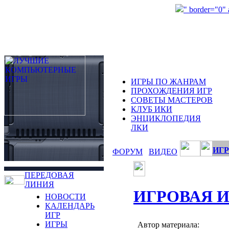
" border="0"
ИГРЫ ПО ЖАНРАМ
ПРОХОЖДЕНИЯ ИГР
СОВЕТЫ МАСТЕРОВ
КЛУБ ИКИ
ЭНЦИКЛОПЕДИЯ
ЛКИ
ИГР
ФОРУМ
ВИДЕО
ПЕРЕДОВАЯ
ЛИНИЯ
ИГРОВАЯ 
НОВОСТИ
КАЛЕНДАРЬ
ИГР
ИГРЫ
Автор материала: