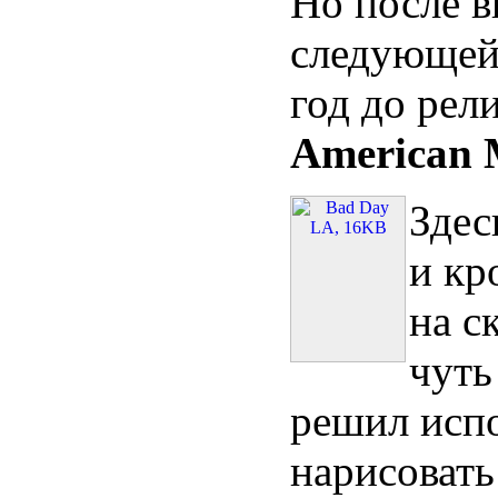
Но после в
следующей,
год до рели
American 
Здес
и кр
на с
чуть
решил исп
нарисовать