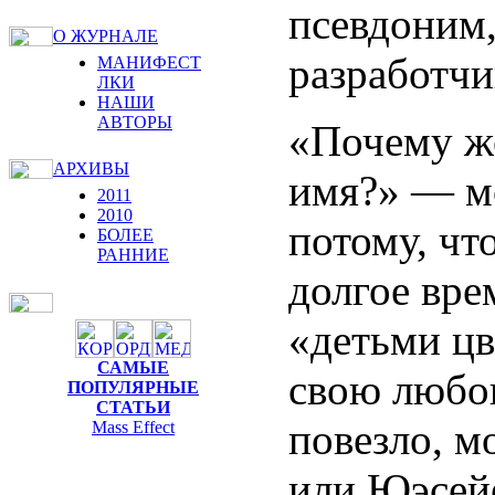
псевдоним,
О ЖУРНАЛЕ
разработчи
МАНИФЕСТ
ЛКИ
НАШИ
АВТОРЫ
«Почему же
АРХИВЫ
имя?» — мо
2011
2010
потому, чт
БОЛЕЕ
РАННИЕ
долгое вре
«детьми цв
САМЫЕ
свою любов
ПОПУЛЯРНЫЕ
СТАТЬИ
повезло, м
Mass Effect
или Юэсейе