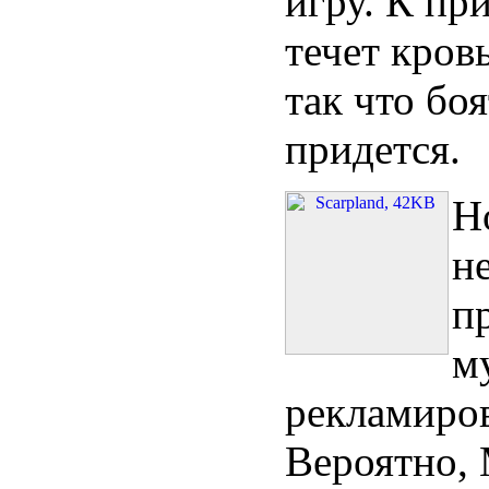
игру. К пр
течет кров
так что боя
придется.
Н
н
п
м
рекламиров
Вероятно, 