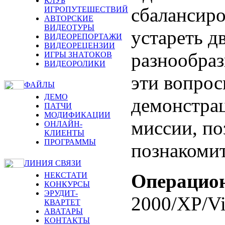
КЛУБ
сбалансиро
ИГРОПУТЕШЕСТВИЙ
АВТОРСКИЕ
ВИДЕОТУРЫ
устареть д
ВИДЕОРЕПОРТАЖИ
ВИДЕОРЕЦЕНЗИИ
разнообра
ИГРЫ ЗНАТОКОВ
ВИДЕОРОЛИКИ
эти вопрос
ФАЙЛЫ
ДЕМО
демонстрац
ПАТЧИ
МОДИФИКАЦИИ
миссии, п
ОНЛАЙН-
КЛИЕНТЫ
ПРОГРАММЫ
познакомит
ЛИНИЯ СВЯЗИ
Операцион
НЕКСТАТИ
КОНКУРСЫ
ЭРУДИТ-
2000/XP/Vi
КВАРТЕТ
АВАТАРЫ
КОНТАКТЫ