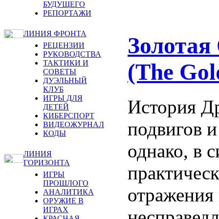
БУДУЩЕГО
РЕПОРТАЖИ
ЛИНИЯ ФРОНТА
Золотая
РЕЦЕНЗИИ
РУКОВОДСТВА
ТАКТИКИ И
(The Gol
СОВЕТЫ
ДУЭЛЬНЫЙ
КЛУБ
ИГРЫ ДЛЯ
История Д
ДЕТЕЙ
КИБЕРСПОРТ
подвигов и
ВИДЕОЖУРНАЛ
КОДЫ
однако, в 
ЛИНИЯ
ГОРИЗОНТА
практическ
ИГРЫ
ПРОШЛОГО
отражения 
АНАЛИТИКА
ОРУЖИЕ В
ИГРАХ
несправедл
КРАСНАЯ