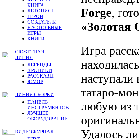
КНИГА
Forge
, гот
ЛЕТОПИСЬ
ГЕРОИ
СОЗДАТЕЛИ
«Золотая 
НАСТОЛЬНЫЕ
ИГРЫ
КНИГИ
Игра расск
СЮЖЕТНАЯ
ЛИНИЯ
находилась
ЛЕГЕНДЫ
ХРОНИКИ
наступали 
РАССКАЗЫ
ЮМОР
татаро-мон
ЛИНИЯ СБОРКИ
ПАНЕЛЬ
любую из т
ИНСТРУМЕНТОВ
ЛУЧШЕЕ
оригинальн
ОБОРУДОВАНИЕ
Удалось ли
ВИДЕОЖУРНАЛ