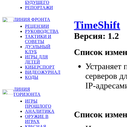
БУДУЩЕГО
РЕПОРТАЖИ
ЛИНИЯ ФРОНТА
TimeShift
РЕЦЕНЗИИ
РУКОВОДСТВА
Версия: 1.2
ТАКТИКИ И
СОВЕТЫ
ДУЭЛЬНЫЙ
Список измен
КЛУБ
ИГРЫ ДЛЯ
ДЕТЕЙ
Устраняет 
КИБЕРСПОРТ
ВИДЕОЖУРНАЛ
серверов д
КОДЫ
IP-адресам
ЛИНИЯ
ГОРИЗОНТА
ИГРЫ
ПРОШЛОГО
АНАЛИТИКА
Список измен
ОРУЖИЕ В
ИГРАХ
КРАСНАЯ