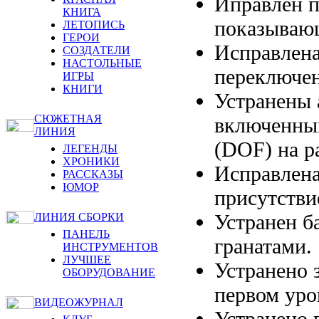
Иправлен п
КНИГА
показывающ
ЛЕТОПИСЬ
ГЕРОИ
Исправлена
СОЗДАТЕЛИ
НАСТОЛЬНЫЕ
переключен
ИГРЫ
КНИГИ
Устранены 
СЮЖЕТНАЯ
включенных
ЛИНИЯ
(DOF) на р
ЛЕГЕНДЫ
ХРОНИКИ
Исправлена
РАССКАЗЫ
ЮМОР
присутстви
Устранен б
ЛИНИЯ СБОРКИ
ПАНЕЛЬ
гранатами.
ИНСТРУМЕНТОВ
ЛУЧШЕЕ
Устранено 
ОБОРУДОВАНИЕ
первом уро
ВИДЕОЖУРНАЛ
Устранено 