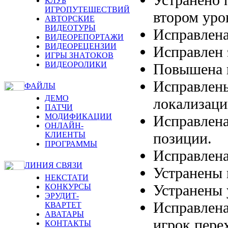
КЛУБ
ИГРОПУТЕШЕСТВИЙ
втором уро
АВТОРСКИЕ
ВИДЕОТУРЫ
Исправлена
ВИДЕОРЕПОРТАЖИ
ВИДЕОРЕЦЕНЗИИ
Исправлен 
ИГРЫ ЗНАТОКОВ
ВИДЕОРОЛИКИ
Повышена п
Исправлены
ФАЙЛЫ
ДЕМО
локализаци
ПАТЧИ
МОДИФИКАЦИИ
Исправлена
ОНЛАЙН-
позиции.
КЛИЕНТЫ
ПРОГРАММЫ
Исправлена
ЛИНИЯ СВЯЗИ
Устранены 
НЕКСТАТИ
Устранены 
КОНКУРСЫ
ЭРУДИТ-
Исправлена
КВАРТЕТ
АВАТАРЫ
игрок пере
КОНТАКТЫ