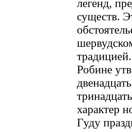
легенд, пр
существ. Э
обстоятель
шервудском
традицией.
Робине утв
двенадцать
тринадцать
характер 
Гуду празд