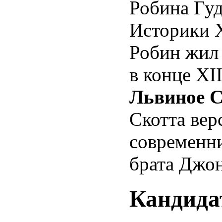
Робина Гу
Историки X
Робин жил 
в конце XI
Львиное С
Скотта вер
современни
брата Джон
Кандида