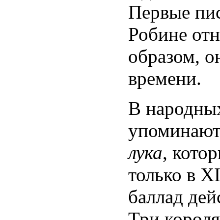
Первые пи
Робине отн
образом, о
времени.
В народных
упоминаю
лука
, кото
только в XI
баллад дей
Три короля