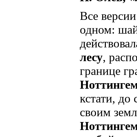
Все версии
одном: ша
действовал
лесу
, расп
границе гр
Ноттинге
кстати, до
своим земл
Ноттинге