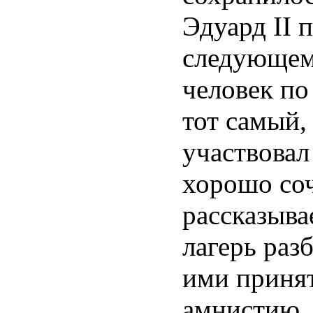
Эдуард II 
следующем 
человек по
тот самый,
участвовал
хорошо соч
рассказыва
лагерь раз
ими принят
амнистию, 