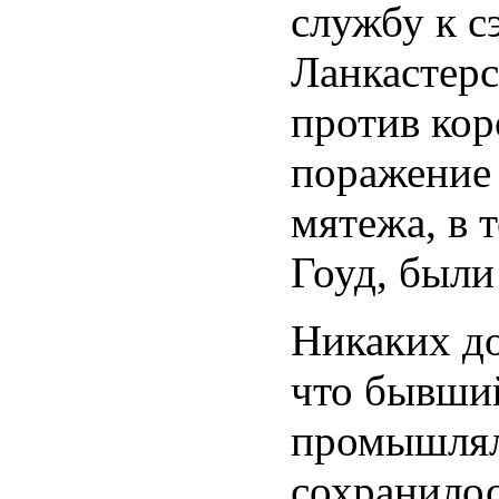
службу к с
Ланкастерс
против ко
поражение 
мятежа, в 
Гоуд, были
Никаких до
что бывший
промышлял 
сохранилос