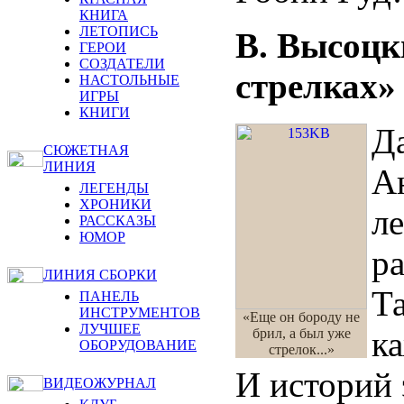
КНИГА
ЛЕТОПИСЬ
В. Высоцк
ГЕРОИ
СОЗДАТЕЛИ
стрелках»
НАСТОЛЬНЫЕ
ИГРЫ
КНИГИ
Д
СЮЖЕТНАЯ
ЛИНИЯ
А
ЛЕГЕНДЫ
ХРОНИКИ
л
РАССКАЗЫ
ЮМОР
ра
ЛИНИЯ СБОРКИ
Та
ПАНЕЛЬ
ИНСТРУМЕНТОВ
«Еще он бороду не
ЛУЧШЕЕ
ка
брил, а был уже
ОБОРУДОВАНИЕ
стрелок...»
И историй 
ВИДЕОЖУРНАЛ