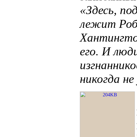
«Здесь, по
лежит Роб
Хантингтон
его. И люд
изгнанников
никогда не