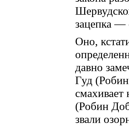
Шервудском
зацепка — 
Оно, кстат
определен
давно заме
Гуд (Роби
смахивает
(Робин Доб
звали озор