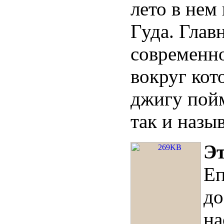
лето в нем
Гуда. Глав
современн
вокруг кот
джигу пой
так и назы
Эт
Еп
до
на