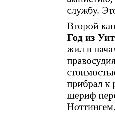
службу. Эт
Второй кан
Год из Уи
жил в начал
правосудия
стоимостью
прибрал к 
шериф пере
Ноттингем.