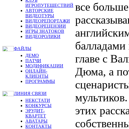
КЛУБ
все больше
ИГРОПУТЕШЕСТВИЙ
АВТОРСКИЕ
ВИДЕОТУРЫ
рассказыва
ВИДЕОРЕПОРТАЖИ
ВИДЕОРЕЦЕНЗИИ
английским
ИГРЫ ЗНАТОКОВ
ВИДЕОРОЛИКИ
балладами
ФАЙЛЫ
главе с Ва
ДЕМО
ПАТЧИ
МОДИФИКАЦИИ
Дюма, а по
ОНЛАЙН-
КЛИЕНТЫ
сценаристы
ПРОГРАММЫ
ЛИНИЯ СВЯЗИ
мультиков.
НЕКСТАТИ
КОНКУРСЫ
этих расск
ЭРУДИТ-
КВАРТЕТ
собственны
АВАТАРЫ
КОНТАКТЫ