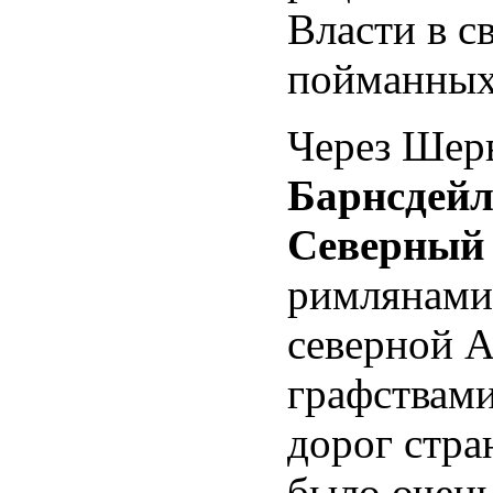
Власти в с
пойманных
Через Шерв
Барнсдей
Северный
римлянами
северной 
графствами
дорог стра
было очен