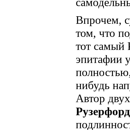
самодельны
Впрочем, 
том, что п
тот самый 
эпитафии 
полностью,
нибудь нап
Автор двух
Рузерфор
подлиннос