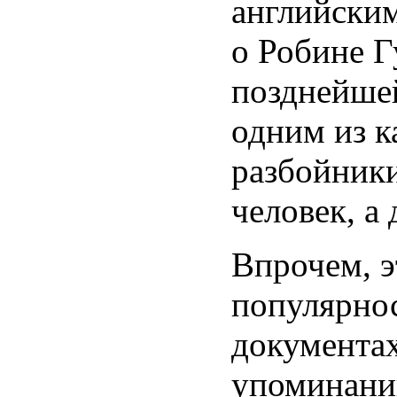
английским
о Робине Г
позднейшей
одним из к
разбойники
человек, а
Впрочем, э
популярнос
документа
упоминаний