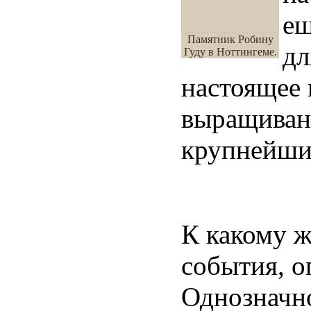
ещ
Памятник Робину
дл
Гуду в Ноттингеме.
настоящее 
выращиван
крупнейши
К какому ж
события, о
Однозначно