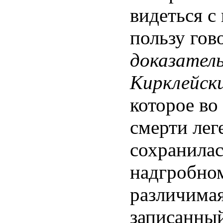
видеться с
пользу го
доказател
Кирклейск
которое во
смерти лег
сохранила
надгробном
различимая
записанный