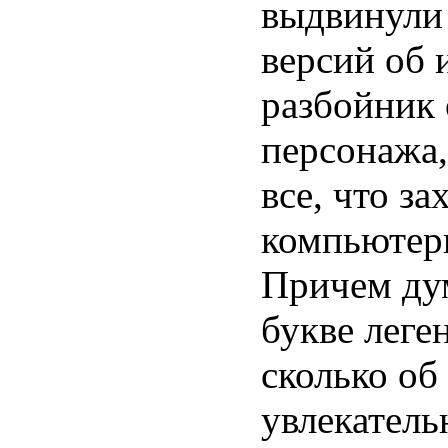
выдвинули
версий об
разбойник 
персонажа,
все, что за
компьютерн
Причем дум
букве леге
сколько об
увлекатель