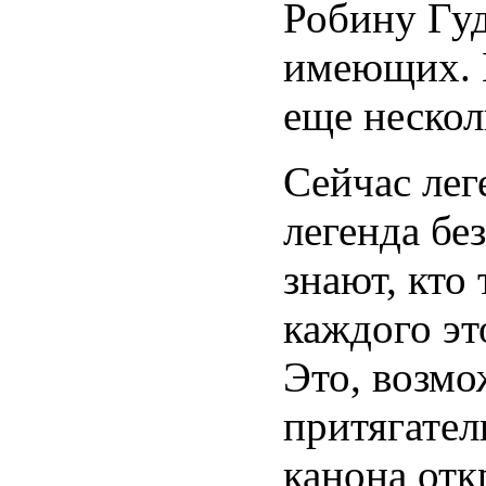
Робину Гуд
имеющих. В
еще нескол
Сейчас лег
легенда без
знают, кто 
каждого эт
Это, возмо
притягател
канона от