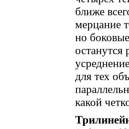
ближе всег
мерцание т
но боковые
останутся 
усреднение
для тех об
параллельн
какой четк
Трилиней