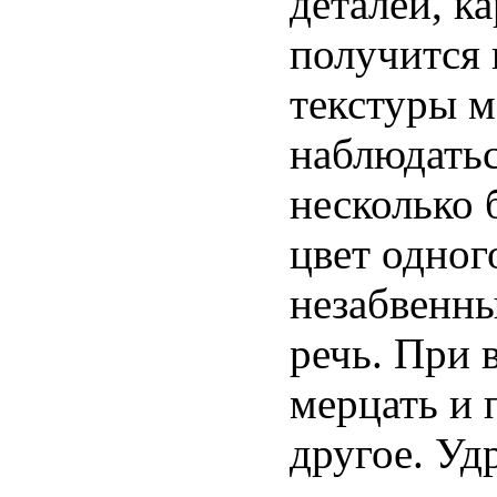
деталей, к
получится 
текстуры м
наблюдатьс
несколько 
цвет одног
незабвенн
речь. При 
мерцать и 
другое. Уд