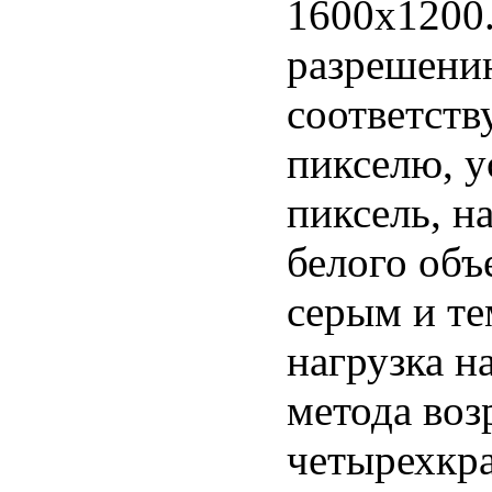
1600х1200.
разрешению
соответст
пикселю, у
пиксель, н
белого объ
серым и те
нагрузка н
метода воз
четырехкра