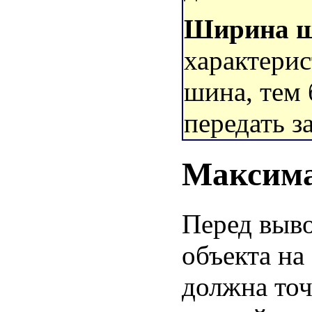
Ширина ш
характери
шина, тем
передать за
Максима
Перед выво
объекта на
должна точ