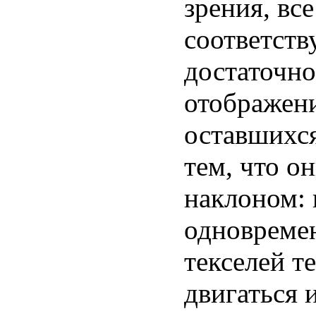
зрения, вс
соответству
достаточно
отображени
оставшихся
тем, что о
наклоном: 
одновремен
текселей т
двигаться 