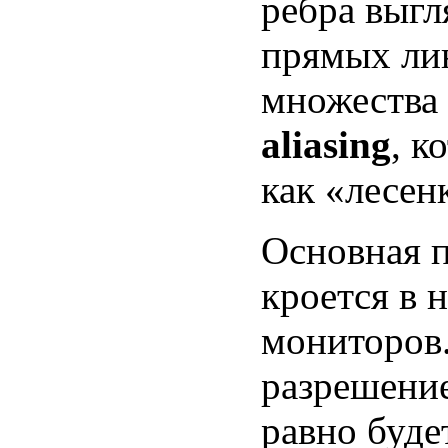
ребра выгл
прямых ли
множества 
aliasing
, к
как «лесен
Основная п
кроется в 
мониторов.
разрешение
равно буде