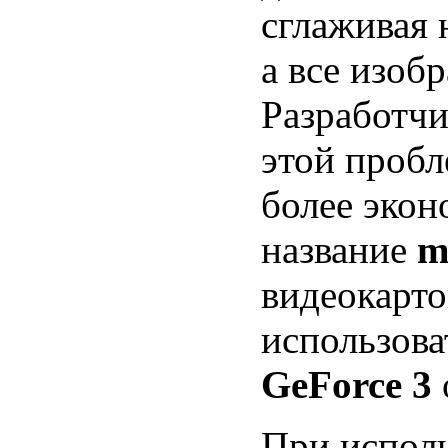
сглаживая 
а все изоб
Разработчи
этой пробл
более эко
название
m
видеокарто
использов
GeForce 3
При исполь