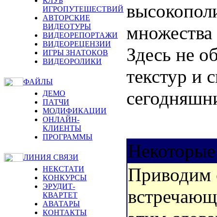
КЛУБ
высокопол
ИГРОПУТЕШЕСТВИЙ
АВТОРСКИЕ
множества
ВИДЕОТУРЫ
ВИДЕОРЕПОРТАЖИ
ВИДЕОРЕЦЕНЗИИ
Здесь не о
ИГРЫ ЗНАТОКОВ
ВИДЕОРОЛИКИ
текстур и 
ФАЙЛЫ
сегодняшни
ДЕМО
ПАТЧИ
МОДИФИКАЦИИ
ОНЛАЙН-
КЛИЕНТЫ
ПРОГРАММЫ
Некоторые
ЛИНИЯ СВЯЗИ
Приводим 
НЕКСТАТИ
КОНКУРСЫ
ЭРУДИТ-
встречающи
КВАРТЕТ
АВАТАРЫ
КОНТАКТЫ