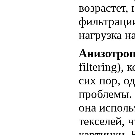
возрастет,
фильтрации
нагрузка н
Анизотро
filtering),
сих пор, о
проблемы. 
она исполь
текселей, 
картинки. 