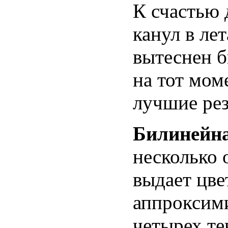
К счастью д
канул в ле
вытеснен б
на тот мом
лучшие рез
Билинейн
несколько о
выдает цве
аппроксими
четырех те