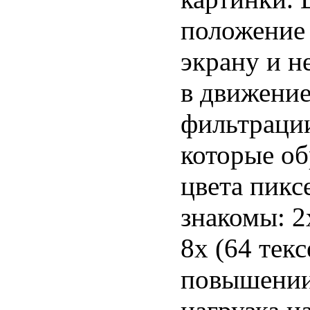
положение
экрану и н
в движение
фильтрации
которые о
цвета пикс
знакомы: 2x
8x (64 текс
повышении