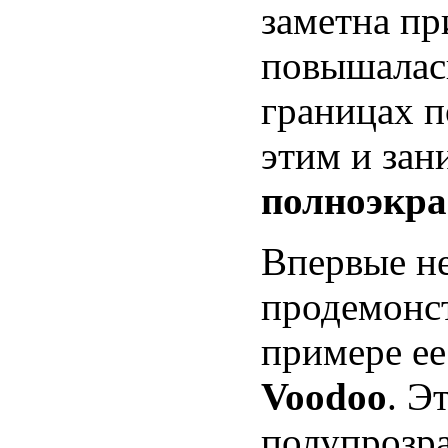
заметна пр
повышалась
границах п
этим и зан
полноэкра
Впервые не
продемонс
примере ее
Voodoo
. Э
полупрозра