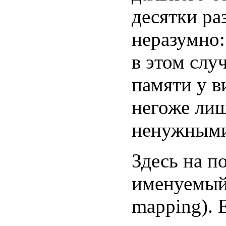
десятки ра
неразумно:
в этом слу
памяти у в
негоже лиш
ненужными
Здесь на п
именуемы
mapping). 