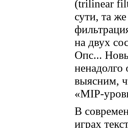
(trilinear f
сути, та ж
фильтраци
на двух со
Опс... Нов
ненадолго 
выясним, ч
«MIP-уров
В совреме
играх текс