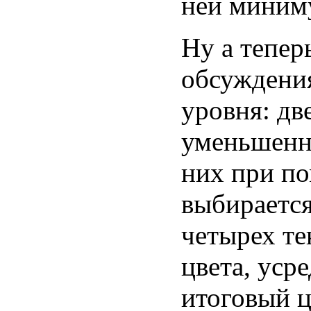
ней миним
Ну а тепер
обсуждения
уровня: дв
уменьшенна
них при п
выбирается
четырех те
цвета, уср
итоговый ц