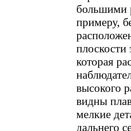
большими р
примеру, б
расположе
плоскости 
которая ра
наблюдател
высокого р
видны плав
мелкие дет
дальнего с