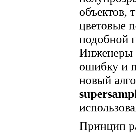
объектов, 
цветовые п
подобной 
Инженеры 3
ошибку и 
новый алг
supersamp
использова
Принцип ра