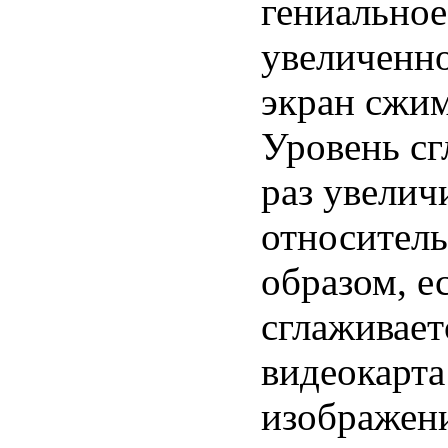
гениальное
увеличенно
экран сжим
Уровень сг
раз увелич
относитель
образом, е
сглаживает
видеокарта
изображени