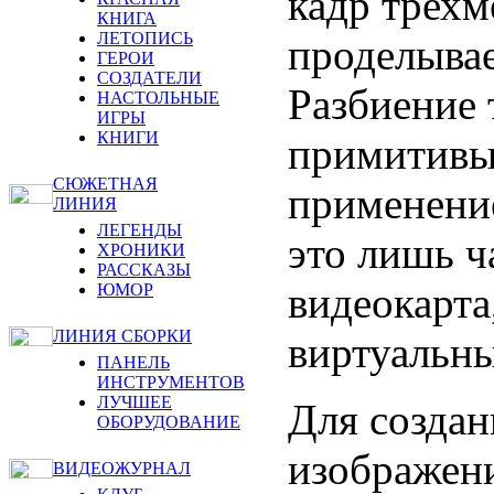
кадр трехм
КНИГА
ЛЕТОПИСЬ
проделывае
ГЕРОИ
СОЗДАТЕЛИ
Разбиение 
НАСТОЛЬНЫЕ
ИГРЫ
КНИГИ
примитивы,
СЮЖЕТНАЯ
применени
ЛИНИЯ
ЛЕГЕНДЫ
это лишь ч
ХРОНИКИ
РАССКАЗЫ
видеокарта
ЮМОР
ЛИНИЯ СБОРКИ
виртуальн
ПАНЕЛЬ
ИНСТРУМЕНТОВ
ЛУЧШЕЕ
Для создан
ОБОРУДОВАНИЕ
изображени
ВИДЕОЖУРНАЛ