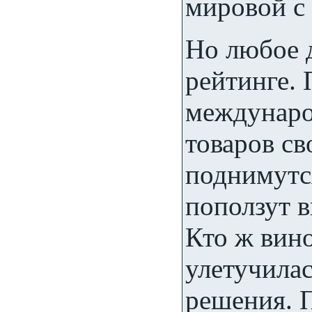
мировой с
Но любое д
рейтинге.
междунаро
товаров с
поднимутс
поползут в
Кто ж вино
улетучила
решения. 