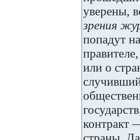
уверены, 
зрения жу
попадут н
правителе,
или о стра
случивший
общественн
государст
контракт 
страны. Д