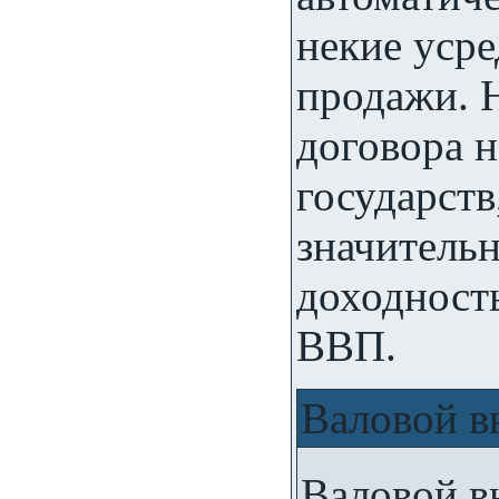
некие уср
продажи. 
договора н
государств
значитель
доходность
ВВП.
Валовой в
Валовой в