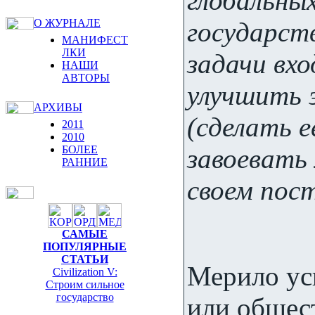
глобальны
государств
О ЖУРНАЛЕ
МАНИФЕСТ
ЛКИ
задачи вхо
НАШИ
АВТОРЫ
улучшить 
АРХИВЫ
(сделать 
2011
2010
завоевать 
БОЛЕЕ
РАННИЕ
своем пос
САМЫЕ
ПОПУЛЯРНЫЕ
СТАТЬИ
Мерило ус
Civilization V:
Строим сильное
государство
или общес