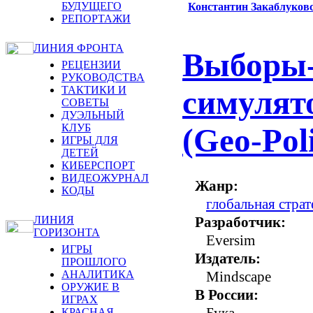
БУДУЩЕГО
Константин Закаблуков
РЕПОРТАЖИ
ЛИНИЯ ФРОНТА
Выборы-
РЕЦЕНЗИИ
РУКОВОДСТВА
ТАКТИКИ И
симулят
СОВЕТЫ
ДУЭЛЬНЫЙ
КЛУБ
(Geo-Poli
ИГРЫ ДЛЯ
ДЕТЕЙ
КИБЕРСПОРТ
ВИДЕОЖУРНАЛ
Жанр:
КОДЫ
глобальная страт
Разработчик:
ЛИНИЯ
ГОРИЗОНТА
Eversim
ИГРЫ
Издатель:
ПРОШЛОГО
Mindscape
АНАЛИТИКА
ОРУЖИЕ В
В России:
ИГРАХ
Бука
КРАСНАЯ