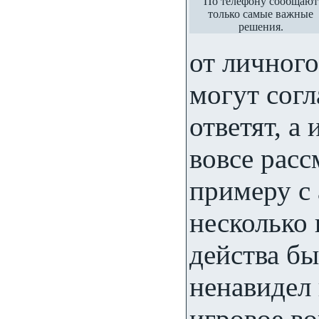
По телефону сообщают
только самые важные
решения.
от личног
могут согл
ответят, а
вовсе расс
примеру с
несколько 
действа бы
ненавидел 
игровое в