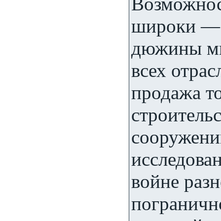
Возможнос
широки — 
дюжины ми
всех отрас
продажа т
строитель
сооружени
исследован
войне разн
пограничн