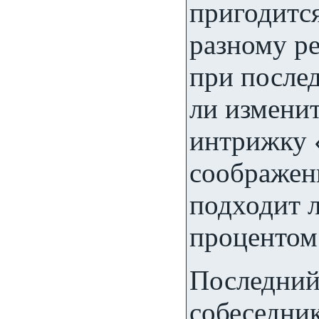
пригодитс
разному ре
при после
ли измени
интрижку 
соображени
подходит 
процентом 
Последний
собеседник