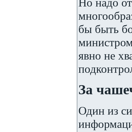
Но надо от
многообра
бы быть бо
министром
явно не х
подконтро
За чаше
Один из с
информаци