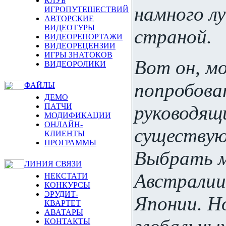
КЛУБ
намного л
ИГРОПУТЕШЕСТВИЙ
АВТОРСКИЕ
ВИДЕОТУРЫ
страной.
ВИДЕОРЕПОРТАЖИ
ВИДЕОРЕЦЕНЗИИ
ИГРЫ ЗНАТОКОВ
Вот он, 
ВИДЕОРОЛИКИ
попробоват
ФАЙЛЫ
ДЕМО
руководящ
ПАТЧИ
МОДИФИКАЦИИ
ОНЛАЙН-
существую
КЛИЕНТЫ
ПРОГРАММЫ
Выбрать м
ЛИНИЯ СВЯЗИ
Австралии
НЕКСТАТИ
КОНКУРСЫ
ЭРУДИТ-
Японии. Но
КВАРТЕТ
АВАТАРЫ
КОНТАКТЫ