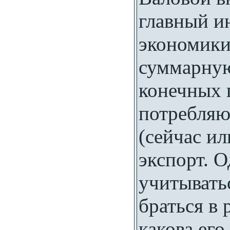
главный и
экономики
суммарную
конечных п
потребляю
(сейчас ил
экспорт. О
учитыватьс
браться в р
какова его