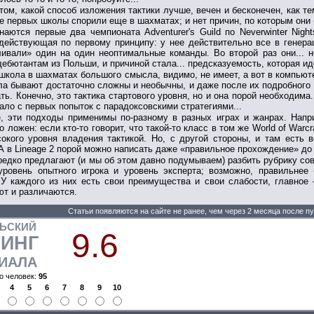
том, какой способ изложения тактики лучше, вечен и бесконечен, как т
ве первых школы спорили еще в шахматах; и нет причин, по которым они
наются первые два чемпионата Adventurer's Guild по Neverwinter Nigh
действующая по первому принципу: у нее действительно все в генер
ивали» один на один неоптимальные команды. Во второй раз они... 
дебютантам из Польши, и причиной стала... предсказуемость, которая иде
школа в шахматах большого смысла, видимо, не имеет, а вот в компьюте
ла бывают достаточно сложны и необычны, и даже после их подробного и
ть. Конечно, это тактика стартового уровня, но и она порой необходима
ало с первых попыток с парадоксовскими стратегиями...
, эти подходы применимы по-разному в разных играх и жанрах. Напр
 ложен: если кто-то говорит, что такой-то класс в том же World of Warcr
окого уровня владения тактикой. Но, с другой стороны, и там есть
А в Lineage 2 порой можно написать даже «правильное прохождение» до 
редко предлагают (и мы об этом давно подумываем) разбить рубрику со
 уровень опытного игрока и уровень эксперта; возможно, правильне
У каждого из них есть свои преимущества и свои слабости, главное
т и различаются.
Статьи появляются на сайте не ранее, чем через 2 месяца после п
ЛЬСКИЙ
9.6
ТИНГ
ИАЛА
о человек:
95
4
5
6
7
8
9
10