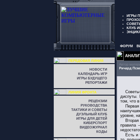
ИГРЫ 
ПРОХО
СОВЕТ
КЛУБ И
ЭНЦИК
ФОРУМ
В
АНАЛИ
ПЕРЕДОВАЯ ЛИНИЯ
Автор матер
Ричард Псм
НОВОСТИ
КАЛЕНДАРЬ ИГР
ИГРЫ БУДУЩЕГО
РЕПОРТАЖИ
Советы
ЛИНИЯ ФРОНТА
диспуты. 
том, что 
РЕЦЕНЗИИ
РУКОВОДСТВА
Первая
ТАКТИКИ И СОВЕТЫ
наилучшее
ДУЭЛЬНЫЙ КЛУБ
уровне, н
ИГРЫ ДЛЯ ДЕТЕЙ
Вторая
КИБЕРСПОРТ
правила 
ВИДЕОЖУРНАЛ
недостато
КОДЫ
Есть и
то, получи