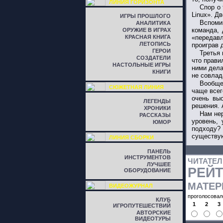
ЛИНИЯ ГОРИЗОНТА
Спор о 
Linux». Д
ИГРЫ ПРОШЛОГО
Вспоми
АНАЛИТИКА
команда, 
ОРУЖИЕ В ИГРАХ
КРАСНАЯ КНИГА
«передавл
ЛЕТОПИСЬ
проиграв 
ГЕРОИ
Третья 
СОЗДАТЕЛИ
что прави
НАСТОЛЬНЫЕ ИГРЫ
ними дела
КНИГИ
не совлад
Вообще
СЮЖЕТНАЯ ЛИНИЯ
чаще всего
очень выс
ЛЕГЕНДЫ
решения. 
ХРОНИКИ
Нам не
РАССКАЗЫ
уровень,
ЮМОР
подходу? 
существую
ЛИНИЯ СБОРКИ
ПАНЕЛЬ
ИНСТРУМЕНТОВ
ЧИТАТЕ
ЛУЧШЕЕ
РЕЙ
ОБОРУДОВАНИЕ
МАТЕР
ВИДЕОЖУРНАЛ
проголосовал
КЛУБ
1
2
3
ИГРОПУТЕШЕСТВИЙ
АВТОРСКИЕ
ВИДЕОТУРЫ