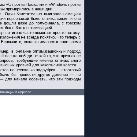
емы «С против Паскаля» и «Windows против
 бы примирились в наши дни.
ts. Один блистательно выиграла немецкая
ации персонажей было оптимальным, и они
не дошли даже до полуфинала, с треском
т бок о бок с оптимизацией.
рных играх часто помогает просто потому,
зложения не всегда понятно, что теперь с
. Вспомните, сколько человек в свое время
имер, в онлайне оптимизационный подход
aft всегда победит сякой-то, это признак не
 вопросы, требующие именно оптимального
высших уровней для какого-либо класса...
ветов на несколько подрубрик — стартовый
е было бы провести другое деление — по
 — для начала осознать, что эти подходы
убликации в журнале.