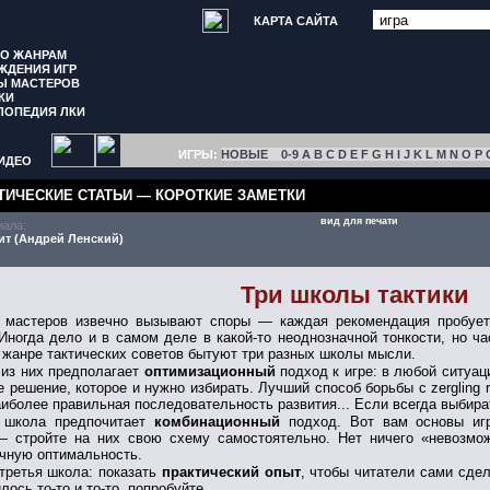
КАРТА САЙТА
ПО ЖАНРАМ
ЖДЕНИЯ ИГР
Ы МАСТЕРОВ
КИ
ЛОПЕДИЯ ЛКИ
ИГРЫ:
НОВЫЕ
0-9
A
B
C
D
E
F
G
H
I
J
K
L
M
N
O
P
ИДЕО
ТИЧЕСКИЕ СТАТЬИ
—
КОРОТКИЕ ЗАМЕТКИ
вид для печати
иала:
ит (Андрей Ленский)
Три школы тактики
 мастеров извечно вызывают споры — каждая рекомендация пробуетс
Иногда дело и в самом деле в какой-то неоднозначной тонкости, но ч
в жанре тактических советов бытуют три разных школы мысли.
 из них предполагает
оптимизационный
подход к игре: в любой ситуац
 решение, которое и нужно избирать. Лучший способ борьбы с zergling 
аиболее правильная последовательность развития... Если всегда выбир
 школа предпочитает
комбинационный
подход. Вот вам основы иг
— стройте на них свою схему самостоятельно. Нет ничего «невозмож
чную оптимальность.
 третья школа: показать
практический опыт
, чтобы читатели сами сдел
лось то-то и то-то, попробуйте...