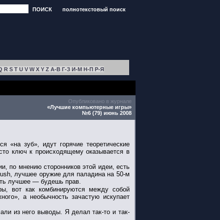
ПОИСК
полнотекстовый поиск
Q
R
S
T
U
V
W
X
Y
Z
А-В
Г-З
И-М
Н-П
Р-Я
Опубликовано в журнале
«Лучшие компьютерные игры»
№6 (79) июнь 2008
я «на зуб», идут горячие теоретические
асто ключ к происходящему оказывается в
ии, по мнению сторонников этой идеи, есть
rush, лучшее оружие для паладина на 50-м
ать лучшее — будешь прав.
ры, вот как комбинируются между собой
ного», а необычность зачастую искупает
али из него выводы. Я делал так-то и так-