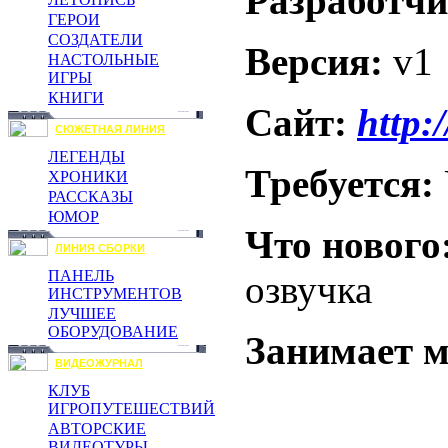
Разработч
ГЕРОИ
СОЗДАТЕЛИ
Версия:
v1
НАСТОЛЬНЫЕ
ИГРЫ
КНИГИ
Сайт:
http:
СЮЖЕТНАЯ ЛИНИЯ
ЛЕГЕНДЫ
Требуется:
ХРОНИКИ
РАССКАЗЫ
ЮМОР
Что нового
ЛИНИЯ СБОРКИ
ПАНЕЛЬ
озвучка
ИНСТРУМЕНТОВ
ЛУЧШЕЕ
ОБОРУДОВАНИЕ
Занимает м
ВИДЕОЖУРНАЛ
КЛУБ
ИГРОПУТЕШЕСТВИЙ
АВТОРСКИЕ
ВИДЕОТУРЫ