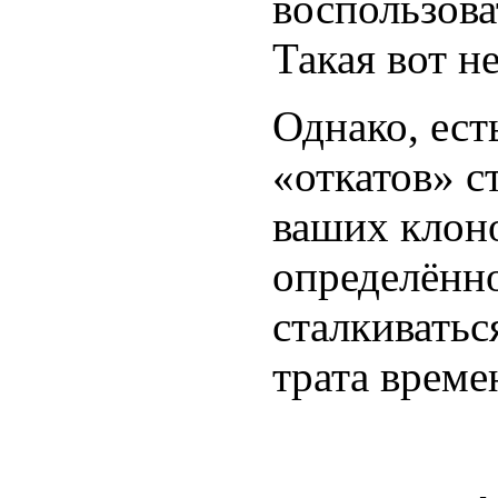
воспользова
Такая вот н
Однако, ест
«откатов» с
ваших клон
определённо
сталкивать
трата време