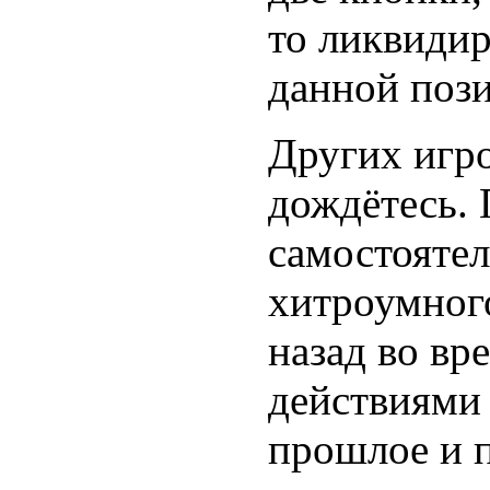
то ликвидир
данной пози
Других игро
дождётесь. 
самостояте
хитроумног
назад во вр
действиями 
прошлое и п