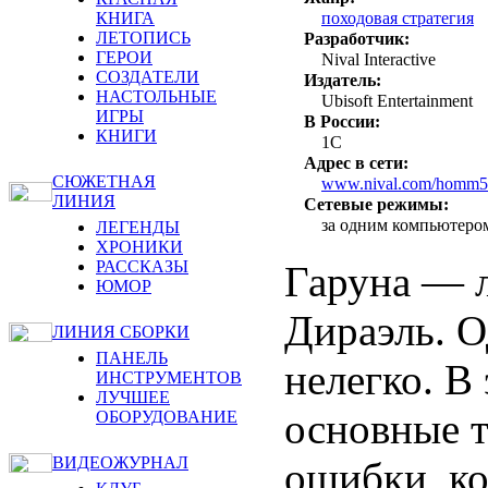
походовая стратегия
КНИГА
ЛЕТОПИСЬ
Разработчик:
ГЕРОИ
Nival Interactive
СОЗДАТЕЛИ
Издатель:
НАСТОЛЬНЫЕ
Ubisoft Entertainment
ИГРЫ
В России:
КНИГИ
1C
Адрес в сети:
СЮЖЕТНАЯ
www.nival.com/homm5
ЛИНИЯ
Сетевые режимы:
за одним компьютером
ЛЕГЕНДЫ
ХРОНИКИ
РАССКАЗЫ
Гаруна — 
ЮМОР
Дираэль. О
ЛИНИЯ СБОРКИ
ПАНЕЛЬ
нелегко. В
ИНСТРУМЕНТОВ
ЛУЧШЕЕ
основные т
ОБОРУДОВАНИЕ
ВИДЕОЖУРНАЛ
ошибки, ко