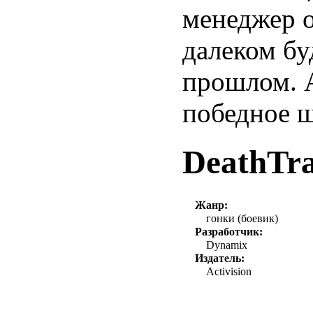
менеджер о
далеком бу
прошлом. 
победное ш
DeathTr
Жанр:
гонки (боевик)
Разработчик:
Dynamix
Издатель:
Activision