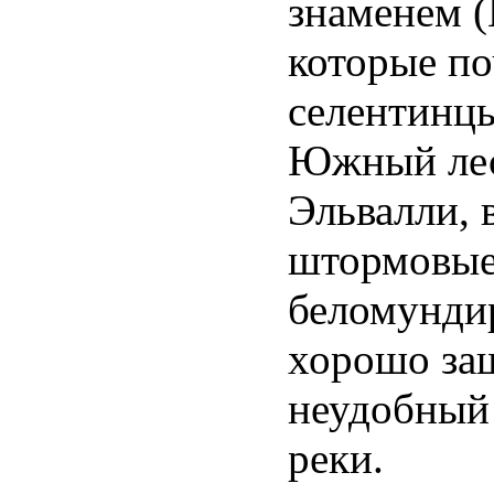
знаменем (
которые по
селентинцы
Южный лес
Эльвалли, 
штормовые 
беломунди
хорошо за
неудобный 
реки.