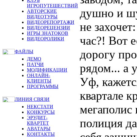
КЛУБ
ИГРОПУТЕШЕСТВИЙ
душно и шу
АВТОРСКИЕ
ВИДЕОТУРЫ
ВИДЕОРЕПОРТАЖИ
не захочет
ВИДЕОРЕЦЕНЗИИ
ИГРЫ ЗНАТОКОВ
час?! Вот е
ВИДЕОРОЛИКИ
дорогу пров
ФАЙЛЫ
ДЕМО
рядом... а
ПАТЧИ
МОДИФИКАЦИИ
ОНЛАЙН-
Уф, кажется
КЛИЕНТЫ
ПРОГРАММЫ
квартале к
ЛИНИЯ СВЯЗИ
мегаполис 
НЕКСТАТИ
КОНКУРСЫ
ЭРУДИТ-
полиция да
КВАРТЕТ
АВАТАРЫ
себя защи
КОНТАКТЫ