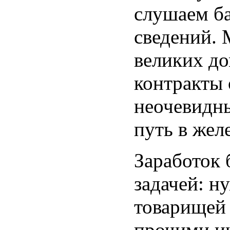
слушаем ба
сведений. 
великих до
контракты 
неочевидны
путь в жел
Заработок 
задачей: н
товарищей 
прочими и