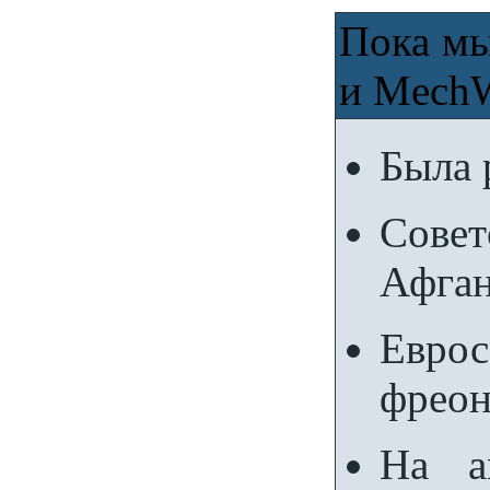
Пока мы
и MechWa
Была 
Сове
Афган
Евро
фреон
На а