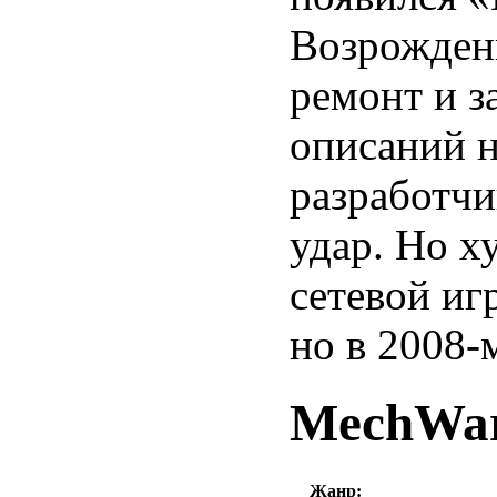
Возрождени
ремонт и з
описаний н
разработчи
удар. Но ху
сетевой иг
но в 2008-
MechWar
Жанр: