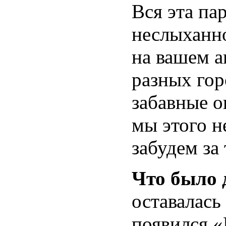
Вся эта па
неслыханн
на вашем а
разных гор
забавные 
мы этого н
забудем за
Что было
оставалась
появился «