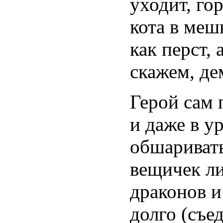
уходит, го
кота в меш
как перст,
скажем, де
Герой сам 
и даже в у
обшариват
вещичек ли
драконов и
долго (съе