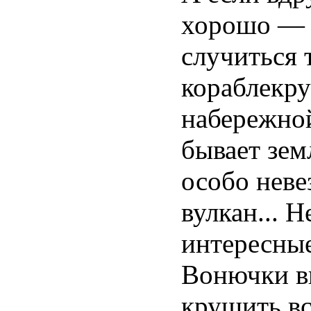
хорошо — т
случиться 
кораблекру
набережной
бывает зем
особо неве
вулкан... 
интересные
Вонючки вы
крушить вс