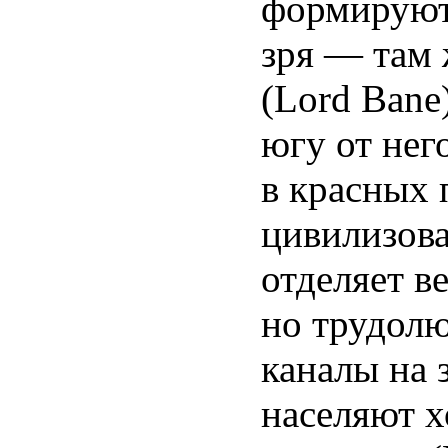
формируют 
зря — там
(Lord Bane
югу от нег
в красных 
цивилизова
отделяет ве
но трудол
каналы на 
населяют х