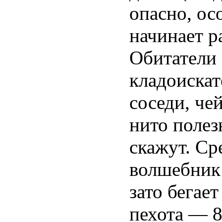
опасно, ос
начинает р
Обитатели 
кладоискат
соседи, че
нито полез
скажут. Ср
волшебник:
зато бегае
пехота — 8