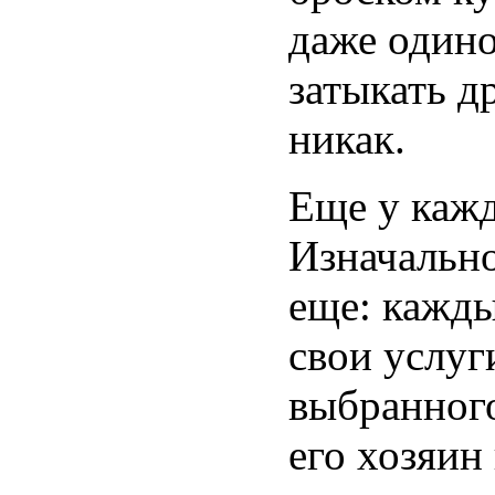
даже один
затыкать д
никак.
Еще у кажд
Изначально
еще: кажды
свои услуг
выбранного
его хозяин