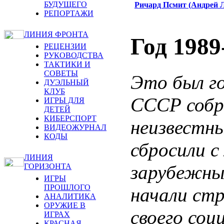
БУДУЩЕГО
Ричард Псмит (Андрей 
РЕПОРТАЖИ
ЛИНИЯ ФРОНТА
Год 1989
РЕЦЕНЗИИ
РУКОВОДСТВА
ТАКТИКИ И
СОВЕТЫ
Это был го
ДУЭЛЬНЫЙ
КЛУБ
СССР собр
ИГРЫ ДЛЯ
ДЕТЕЙ
КИБЕРСПОРТ
неизвестны
ВИДЕОЖУРНАЛ
КОДЫ
сбросили с
ЛИНИЯ
зарубежны
ГОРИЗОНТА
ИГРЫ
ПРОШЛОГО
начали ст
АНАЛИТИКА
ОРУЖИЕ В
своего соц
ИГРАХ
КРАСНАЯ