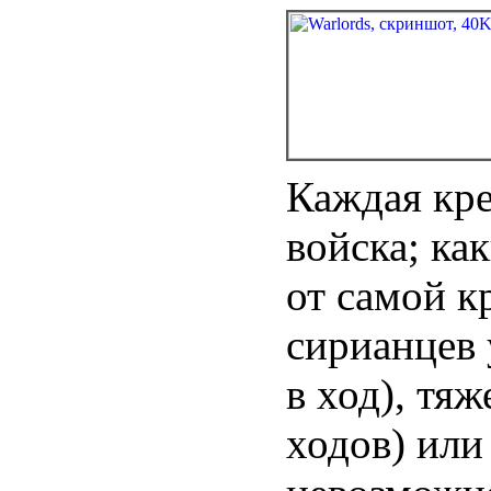
Каждая кр
войска; ка
от самой к
сирианцев 
в ход), тяж
ходов) или