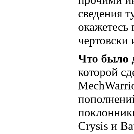
сведения т
окажетесь 
чертовски 
Что было
которой сд
MechWarrio
пополнений
поклонник
Crysis и Bat