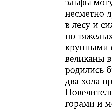
эльфы могу
несметно л
в лесу и с
но тяжелы
крупными о
великаны в
родились б
два хода п
Повелител
горами и м