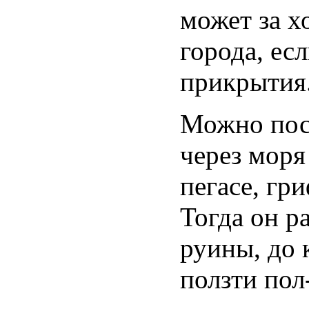
может за х
города, ес
прикрытия
Можно поса
через моря
пегасе, гр
Тогда он р
руины, до 
ползти пол