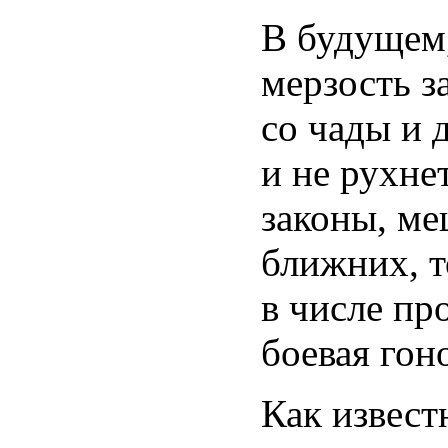
В будущем,
мерзость з
со чады и 
и не рухне
законы, ме
ближних, т
в числе пр
боевая гон
Как извест