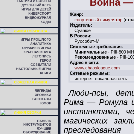
Война —
ТАКТИКИ И СОВЕТЫ
ДУЭЛЬНЫЙ КЛУБ
ИГРЫ ДЛЯ ДЕТЕЙ
КИБЕРСПОРТ
Жанр:
ВИДЕОЖУРНАЛ
спортивный симулятор
(стра
КОДЫ
Издатель:
Cyanide
ЛИНИЯ ГОРИЗОНТА
В России:
ИГРЫ ПРОШЛОГО
Руссобит-М
АНАЛИТИКА
Системные требования:
ОРУЖИЕ В ИГРАХ
Минимальные
- PIII-800 M
КРАСНАЯ КНИГА
ЛЕТОПИСЬ
Рекомендованные
- PIII-1
ГЕРОИ
Адрес в сети:
СОЗДАТЕЛИ
www.chaosleague.com
НАСТОЛЬНЫЕ ИГРЫ
Сетевые режимы:
КНИГИ
интернет, локальная сеть
СЮЖЕТНАЯ ЛИНИЯ
Люди-псы, дет
ЛЕГЕНДЫ
ХРОНИКИ
РАССКАЗЫ
Рима — Ромула и
ЮМОР
инстинктами, ч
ЛИНИЯ СБОРКИ
магических зак
ПАНЕЛЬ
ИНСТРУМЕНТОВ
преследован
ЛУЧШЕЕ
ОБОРУДОВАНИЕ