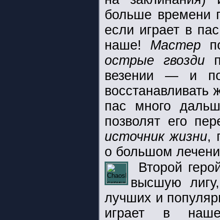
больше времени п
если играет в па
наше!
Мастер
по
острые гвозди
по
везении — и по
восстанавливать 
пас много даль
позволят его пе
источник жизни
,
о большом лечении
Второй геро
высшую лиг
лучших и популяр
играет в наше