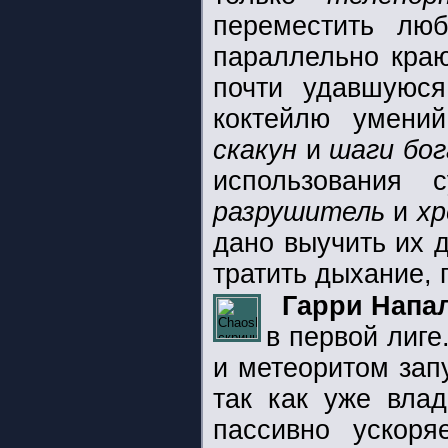
переместить лю
параллельно краю
почти удавшуюся
коктейлю умени
скакун
и
шаги бог
использования
разрушитель
и
х
дано выучить их д
тратить дыхание, 
Гарри Напа
в первой лиге
и метеоритом запу
так как уже вла
пассивно ускоря