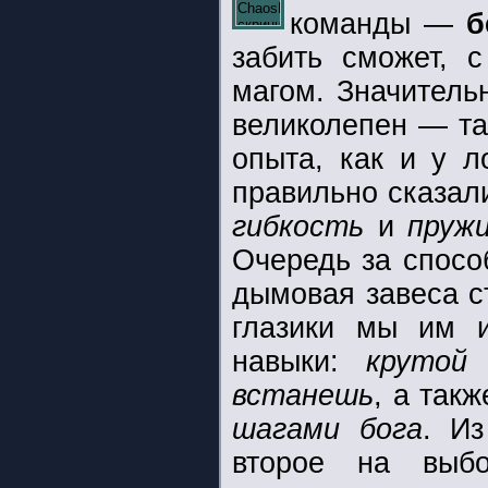
команды —
б
забить сможет, 
магом. Значитель
великолепен — та
опыта, как и у л
правильно сказал
гибкость
и
пруж
Очередь за спос
дымовая завеса ст
глазики мы им 
навыки:
крутой
встанешь
, а так
шагами бога
. И
второе на в