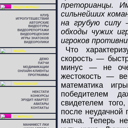
преторианцы. И
ВИДЕОЖУРНАЛ
сильнейших коман
КЛУБ
ИГРОПУТЕШЕСТВИЙ
на грубую силу
АВТОРСКИЕ
ВИДЕОТУРЫ
обходы чужих иг
ВИДЕОРЕПОРТАЖИ
ВИДЕОРЕЦЕНЗИИ
ИГРЫ ЗНАТОКОВ
игроков противни
ВИДЕОРОЛИКИ
Что характери
ФАЙЛЫ
скорость — быстр
ДЕМО
ПАТЧИ
минус — не оче
МОДИФИКАЦИИ
ОНЛАЙН-КЛИЕНТЫ
жестокость — ве
ПРОГРАММЫ
математика игр
ЛИНИЯ СВЯЗИ
победителем д
НЕКСТАТИ
КОНКУРСЫ
ЭРУДИТ-КВАРТЕТ
свидетелем того,
АВАТАРЫ
КОНТАКТЫ
после неудачной п
О ЖУРНАЛЕ
матча. Теперь не
МАНИФЕСТ ЛКИ