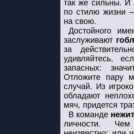
так же сильны. И
по стилю жизни 
на свою.
Достойного име
заслуживают
гоб
за действитель
удивляйтесь, ес
запасных: знач
Отложите пару м
случай. Из игрок
обладают неплохо
мяч, придется тра
В команде
нежи
личности. Че
неизвестно: или 