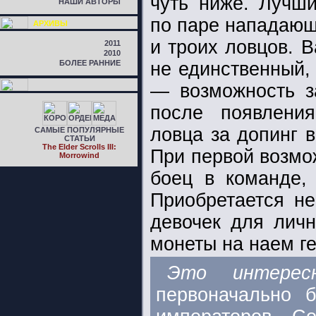
чуть ниже.
Лучши
НАШИ АВТОРЫ
по паре нападающ
АРХИВЫ
и троих ловцов. 
2011
2010
БОЛЕЕ РАННИЕ
не единственный,
— возможность з
после появлени
ловца за допинг 
САМЫЕ ПОПУЛЯРНЫЕ
СТАТЬИ
The Elder Scrolls III:
При первой возмо
Morrowind
боец в команде, 
Приобретается не
девочек для лич
монеты на наем ге
Это интерес
первоначально 