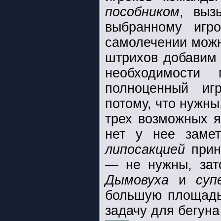
пособником
, выз
выбранному игр
самолечении можн
штрихов добави
необходимости
полноценный иг
потому, что нужны
трех возможных 
нет у нее заме
липосакцией
прин
— не нужны, зат
Дымовуха
и
суп
большую площадь;
задачу для бегун