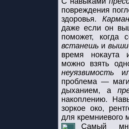
С навыками
прес
повреждения погл
здоровья.
Карма
даже если он вы
поможет, когда 
встанешь
и
выши
время нокаута 
можно взять одн
неуязвимость
и
проблема — маги
дыханием, а
пр
накоплению. На
зоркое око, рентг
для кремниевого 
Самый мно