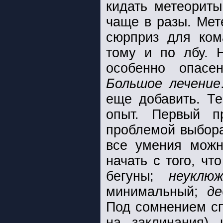
кидать метеориты
чаще в разы. Мет
сюрприз для ком
тому и по лбу.
особенно опасе
Большое лечение
еще добавить. Те
опыт. Первый п
проблемой выбо
все умения можн
начать с того, чт
бегуны;
неуклю
минимальный;
де
Под сомнением с
на заклинания)