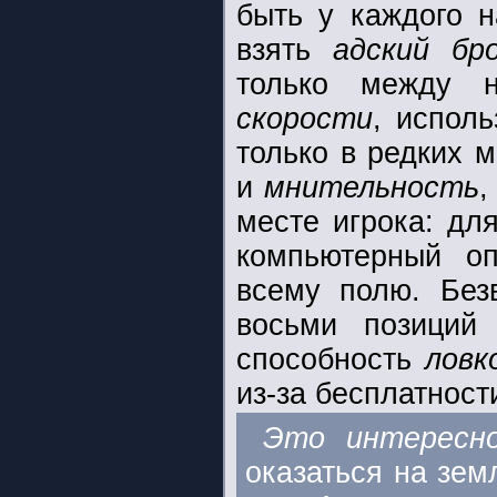
быть у каждого 
взять
адский бр
только между 
скорости
, испол
только в редких 
и
мнительность
,
месте игрока: дл
компьютерный о
всему полю. Безв
восьми позиций
способность
лов
из-за бесплатност
Это интересно
оказаться на зем