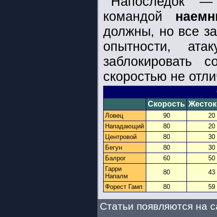
Напоследок —
командой
наемн
должны, но все за
опытности, ат
заблокировать с
скоростью не отли
Скорость
Жесток
Ловец
90
20
Нападающий
80
20
Центровой
80
30
Бегун
80
30
Балрог
60
50
Гарри
80
43
Напалм
Форест Гамп
80
59
Статьи появляются на с