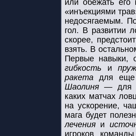
или обежать его 
«инъекциями трав»
недосягаемым. По
гол. В развитии 
скорее, предстои
взять. В остально
Первые навыки, 
гибкость
и
пру
ракета
для еще 
Шаолиня
— для п
каких матчах лов
на ускорение, ча
мага будет полез
лечения
и
источ
игроков команд