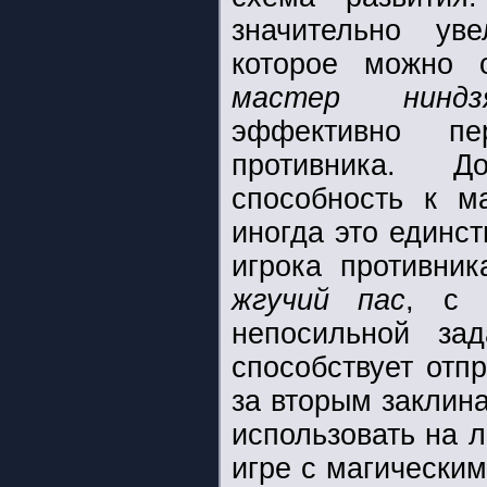
значительно уве
которое можно 
мастер нин
эффективно пер
противника. Д
способность к 
иногда это единс
игрока противни
жгучий пас
, с 
непосильной за
способствует отп
за вторым закли
использовать на л
игре с магически