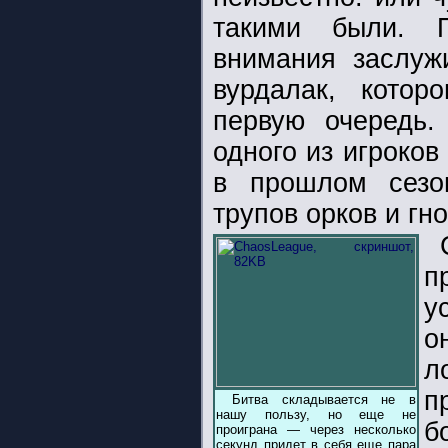
такими были. П
внимания заслуж
вурдалак, котор
первую очередь.
одного из игроков
в прошлом сезо
трупов орков и гн
п
у
о
л
п
Битва складывается не в
нашу пользу, но еще не
б
проиграна — через несколько
секунд придет в себя еще пара