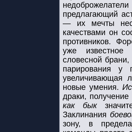
недоброжелател
предлагающий аст
— их мечты нес
качествами он со
противников. Фо
уже известно
словесной брани,
парирования у 
увеличивающая ло
новые умения.
Ис
драки, получение
как бык
значи
Заклинания
боево
зону, в предел