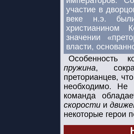
императоров. С
участие в дворцо
веке н.э. был
христианином К
значении «прет
власти, основанн
Особенность 
пружина
, сокр
преторианцев, что
необходимо. Не 
команда облада
скорости
и
движе
некоторые герои п