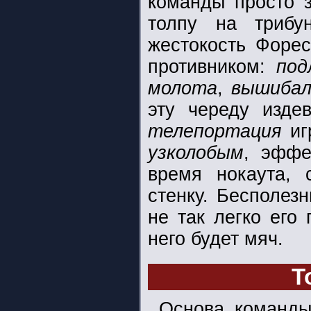
команды просто з
толпу на трибу
жестокость Форес
противником:
под
молота
,
вышибал
эту череду изде
телепортация
иг
узколобым
, эффе
время нокаута,
стенку. Бесполез
не так легко его
него будет мяч.
Т
Основа команды