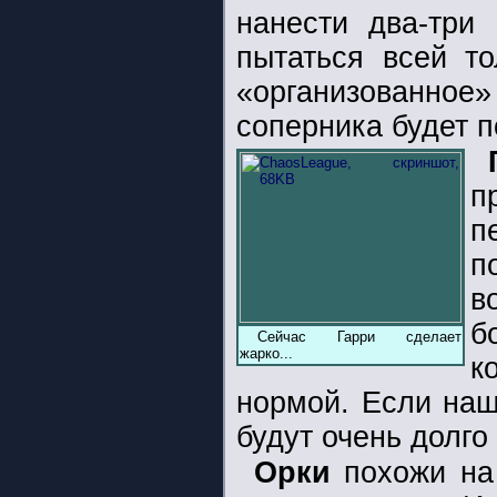
нанести два-три
пытаться всей то
«организованное
соперника будет п
п
п
п
в
б
Сейчас Гарри сделает
жарко...
к
нормой. Если наш
будут очень долго
Орки
похожи на