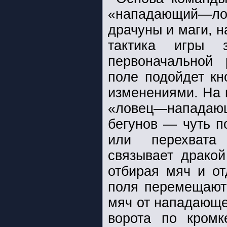
«нападающий—ло
драчуны и маги, н
тактика игры 
первоначальной 
поле подойдет кн
изменениями. На 
«ловец—нападаю
бегунов — чуть п
или перехвата
связывает дракой
отбирая мяч и о
поля перемещаютс
мяч от нападающе
ворота по кромк