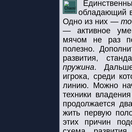
Единствен
обладающий 
Одно из них —
то
— активное ум
мячом не раз п
полезно. Дополни
развития, ста
пружина
. Дальше
игрока, среди ко
линию. Можно нач
техники владения
продолжается два
жить первую пол
этих причин под
схема развити