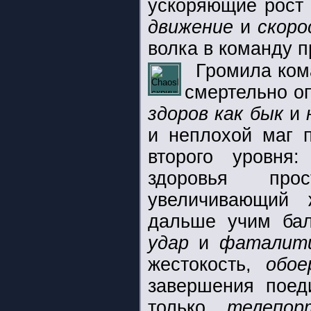
ускоряющие рост 
движение
и
скоро
волка в команду п
Громила ко
смертельно о
здоров как бык
и
и неплохой маг 
второго уровня
здоровья пр
увеличивающий
дальше учим бал
удар
и
фаталит
жестокость,
обое
завершения поед
только
телепор