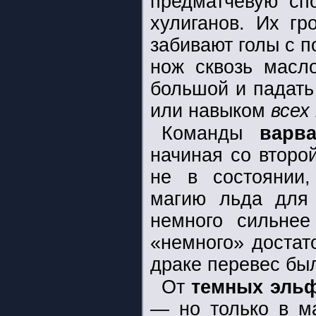
предматчевую сп
хулиганов. Их г
забивают голы с 
нож сквозь масло
большой и падать
или навыком
всех
Команды
варв
начиная со второй
не в состоянии,
магию льда для 
немного сильнее
«немного» достат
драке перевес был
От
темных эль
— но только в м