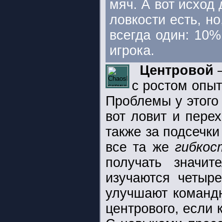
мяч. А вот исход
ловкости есть, но
всегда один: 10%
игрока.
Центровой
—
с ростом опыт
Проблемы у этого
вот ловит и пере
также за подсечк
все та же
гибкос
получать значи
изучаются четыр
улучшают командн
центрового, если 