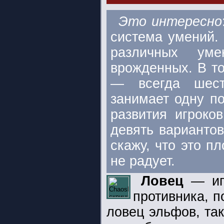
Это интересно
система умений.
различных ум
врожденных. В т
—
всегда шес
занимает одну по
развития игроко
девять вариантов
скажу, что это п
не радует.
Ловец
— игр
противника, п
ловец эльфов, та