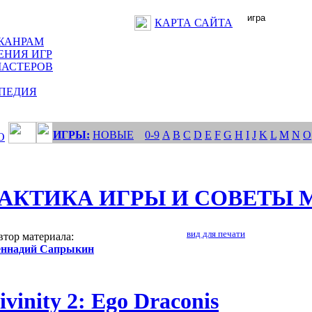
КАРТА САЙТА
ЖАНРАМ
ЕНИЯ ИГР
МАСТЕРОВ
ПЕДИЯ
ИГРЫ:
НОВЫЕ
0-9
A
B
C
D
E
F
G
H
I
J
K
L
M
N
O
О
АКТИКА ИГРЫ И СОВЕТЫ 
вид для печати
втор материала:
еннадий Сапрыкин
ivinity 2: Ego Draconis