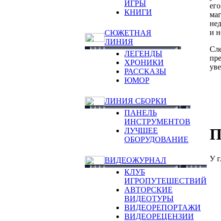
ИГРЫ
его
КНИГИ
маг
нед
и н
СЮЖЕТНАЯ
ЛИНИЯ
Сл
ЛЕГЕНДЫ
пре
ХРОНИКИ
уве
РАССКАЗЫ
ЮМОР
ЛИНИЯ СБОРКИ
ПАНЕЛЬ
ИНСТРУМЕНТОВ
П
ЛУЧШЕЕ
ОБОРУДОВАНИЕ
У г
ВИДЕОЖУРНАЛ
КЛУБ
ИГРОПУТЕШЕСТВИЙ
АВТОРСКИЕ
ВИДЕОТУРЫ
ВИДЕОРЕПОРТАЖИ
ВИДЕОРЕЦЕНЗИИ