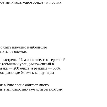
ров мечников, «дровосеков» и прочих
но быть вложено наибольшее
ункты от одежки.
и выстрелы. Чем он выше, тем серьезней
ва: (обычный урон, умноженный в
атака — 200 очков, а реакция — 50%,
ном раскладе ближе к концу игры
как в Ривеллоне обитает много
ить за ловкостью уже хотя бы поэтому.