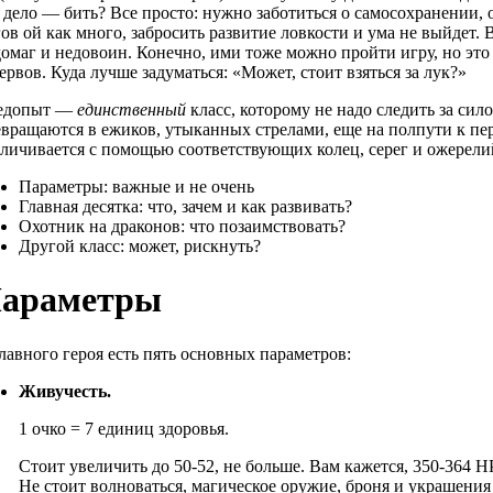
 дело — бить? Все просто: нужно заботиться о самосохранении, 
ов ой как много, забросить развитие ловкости и ума не выйдет. 
омаг и недовоин. Конечно, ими тоже можно пройти игру, но это
ервов. Куда лучше задуматься: «Может, стоит взяться за лук?»
едопыт —
единственный
класс, которому не надо следить за си
вращаются в ежиков, утыканных стрелами, еще на полпути к пер
личивается с помощью соответствующих колец, серег и ожерели
Параметры:
важные и не очень
Главная десятка:
что, зачем и как развивать?
Охотник на драконов:
что позаимствовать?
Другой класс:
может, рискнуть?
араметры
лавного героя есть пять основных параметров:
Живучесть.
1 очко = 7 единиц здоровья.
Стоит увеличить до 50-52, не больше. Вам кажется, 350-364 
Не стоит волноваться, магическое оружие, броня и украшения