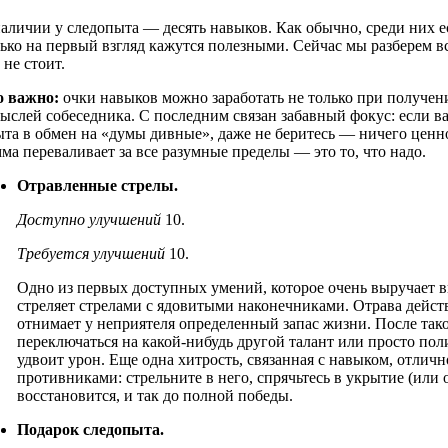
аличии у следопыта — десять навыков. Как обычно, среди них е
ько на первый взгляд кажутся полезными. Сейчас мы разберем вс
 не стоит.
о важно:
очки навыков можно заработать не только при получен
ыслей собеседника. С последним связан забавный фокус: если в
та в обмен на «думы дивные», даже не беритесь — ничего ценно
ма переваливает за все разумные пределы — это то, что надо.
Отравленные стрелы.
Доступно улучшений
10.
Требуется улучшений
10.
Одно из первых доступных умений, которое очень выручает в
стреляет стрелами с ядовитыми наконечниками. Отрава дейст
отнимает у неприятеля определенный запас жизни. После так
переключаться на какой-нибудь другой талант или просто пол
удвоит урон. Еще одна хитрость, связанная с навыком, отлич
противниками: стрельните в него, спрячьтесь в укрытие (или 
восстановится, и так до полной победы.
Подарок следопыта.