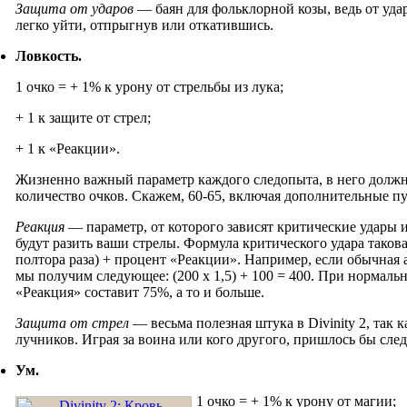
Защита от ударов
— баян для фольклорной козы, ведь от уда
легко уйти, отпрыгнув или откатившись.
Ловкость.
1 очко = + 1% к урону от стрельбы из лука;
+ 1 к защите от стрел;
+ 1 к «Реакции».
Жизненно важный параметр каждого следопыта, в него долж
количество очков. Скажем, 60-65, включая дополнительные п
Реакция
— параметр, от которого зависят критические удары 
будут разить ваши стрелы. Формула критического удара тако
полтора раза) + процент «Реакции». Например, если обычная 
мы получим следующее: (200 х 1,5) + 100 = 400. При нормаль
«Реакция» составит 75%, а то и больше.
Защита от стрел
— весьма полезная штука в Divinity 2, так 
лучников. Играя за воина или кого другого, пришлось бы след
Ум.
1 очко = + 1% к урону от магии;