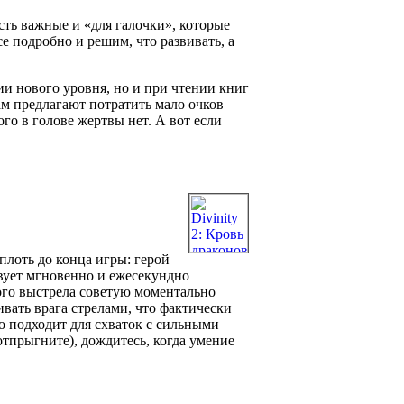
сть важные и «для галочки», которые
е подробно и решим, что развивать, а
ии нового уровня, но и при чтении книг
ам предлагают потратить мало очков
го в голове жертвы нет. А вот если
плоть до конца игры: герой
вует мгновенно и ежесекундно
ого выстрела советую моментально
ивать врага стрелами, что фактически
но подходит для схваток с сильными
отпрыгните), дождитесь, когда умение