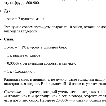
эту цифру до 800-900.
Дух.
1 очко = 7 пунктов маны.
Тут нужно совсем чуть-чуть: потратьте 10 очков, остальное до
благодаря гардеробу.
Сила.
1 очко = + 1% к урону в ближнем бою;
+ 1 к защите от ударов;
+ 0,006% к регенерации здоровья в секунду;
+ 1 к «Сложению».
Развивать силу, в принципе, не нужно, разве только вы нашл
подстроиться под нее. В остальном 15-18 очков (с учетом «пл
Сложение
— параметр, который уменьшает последствия закл
«Отравление» и «Превращение». Честно говоря, эффекта от эт
чары довольно скоро. Наберете 20-30% — и славно, больше н