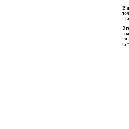
В н
тол
что
Эт
и м
опы
сум