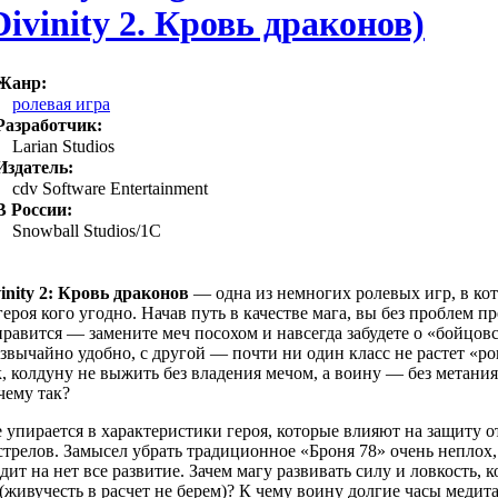
Divinity 2. Кровь драконов)
Жанр:
ролевая игра
Разработчик:
Larian Studios
Издатель:
cdv Software Entertainment
В России:
Snowball Studios/1C
inity 2: Кровь драконов
— одна из немногих ролевых игр, в ко
героя кого угодно. Начав путь в качестве мага, вы без проблем пр
равится — замените меч посохом и навсегда забудете о «бойцовс
звычайно удобно, с другой — почти ни один класс не растет «р
, колдуну не выжить без владения мечом, а воину — без метани
чему так?
 упирается в характеристики героя, которые влияют на защиту от
трелов. Замысел убрать традиционное «Броня 78» очень неплох,
дит на нет все развитие. Зачем магу развивать силу и ловкость,
(живучесть в расчет не берем)? К чему воину долгие часы меди