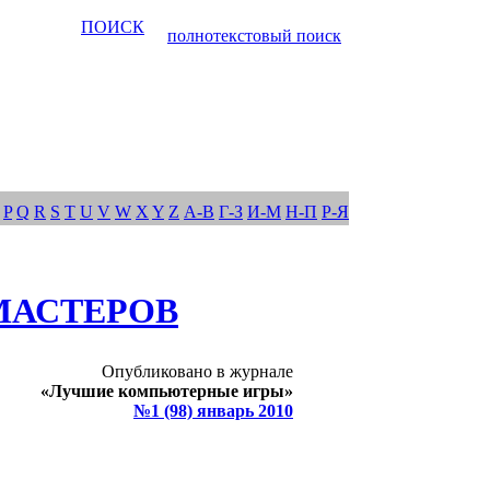
ПОИСК
полнотекстовый поиск
P
Q
R
S
T
U
V
W
X
Y
Z
А-В
Г-З
И-М
Н-П
Р-Я
МАСТЕРОВ
Опубликовано в журнале
«Лучшие компьютерные игры»
№1 (98) январь 2010