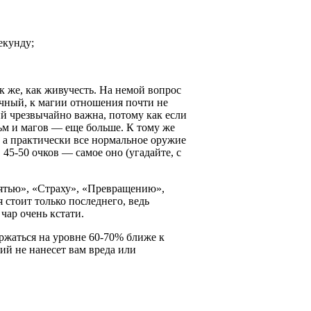
екунду;
ак же, как живучесть. На немой вопрос
ычный, к магии отношения почти не
ий чрезвычайно важна, потому как если
ьм и магов — еще больше. К тому же
 а практически все нормальное оружие
 45-50 очков — самое оно (угадайте, с
ятью», «Страху», «Превращению»,
 стоит только последнего, ведь
чар очень кстати.
ржаться на уровне 60-70% ближе к
ний не нанесет вам вреда или