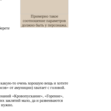
Примерно такое
соотношение параметров
должно быть у персонажа.
берете
и какую-то очень хорошую вещь и хотите
юсов» от амуниции) хватает с головой.
инаний «Кровопускание», «Горение»,
их заклятий мало, да и развеиваются
е нужно.