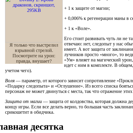
+ 1 к защите от магии;
+ 0,006% к регенерации маны в с
+ 1 к «Воле».
Его стоит развивать чуть ли не т
отвечаю: нет, следопыт у нас об
Я только что выстрелил
имеет. А вот защита от заклинан
взрывной стрелой.
лучников просто «много», то вед
Посмотрите на урон:
«Ум» влияет на магический урон,
правда, внушает?
идет с ним в комплекте. В общем,
учетом чего).
Воля
— параметр, от которого зависит сопротивление «Прокл
«Подарку следопыта» и «Оглушение». Из всего списка бояться
персонаж не может двинуться с места, так что отражение этих 
Защита от магии
— защита от колдовства, которая должна де
концу игры. Если все делать верно, то большая часть заклина
срикошетит в обидчика.
лавная десятка