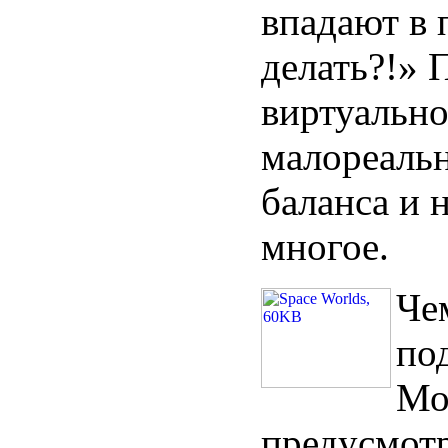
впадают в 
делать?!» 
виртуально
малореальн
баланса и 
многое.
Че
по
Мо
предусмотр