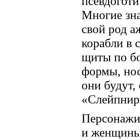
псевдогот
Многие зна
свой род а
корабли в 
щиты по б
формы, нос
они будут,
«Слейпнир»
Персонажи
и женщины 