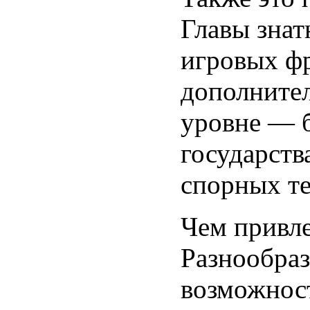
Главы знат
игровых фр
дополните
уровне — б
государств
спорных т
Чем привле
Разнообра
возможност