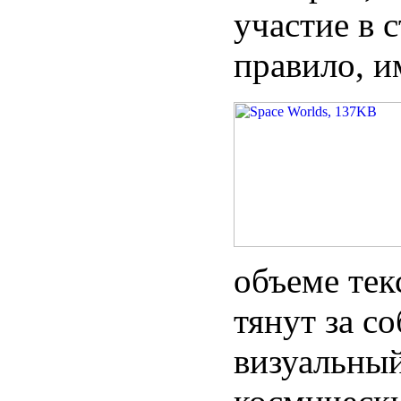
участие в 
правило, и
объеме тек
тянут за с
визуальный