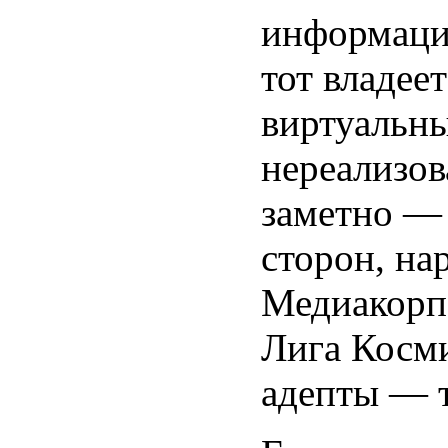
информаци
тот владее
виртуальн
нереализов
заметно — 
сторон, на
Медиакорпо
Лига Косм
адепты — т