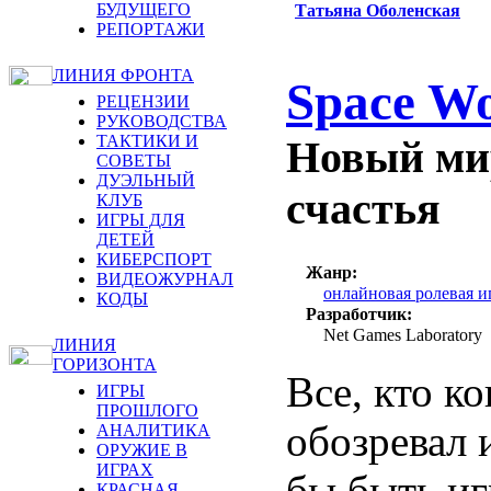
БУДУЩЕГО
Татьяна Оболенская
РЕПОРТАЖИ
ЛИНИЯ ФРОНТА
Space Wo
РЕЦЕНЗИИ
РУКОВОДСТВА
ТАКТИКИ И
Новый мир
СОВЕТЫ
ДУЭЛЬНЫЙ
счастья
КЛУБ
ИГРЫ ДЛЯ
ДЕТЕЙ
КИБЕРСПОРТ
Жанр:
ВИДЕОЖУРНАЛ
онлайновая ролевая
КОДЫ
Разработчик:
Net Games Laboratory
ЛИНИЯ
ГОРИЗОНТА
Все, кто к
ИГРЫ
ПРОШЛОГО
обозревал 
АНАЛИТИКА
ОРУЖИЕ В
ИГРАХ
бы быть иг
КРАСНАЯ