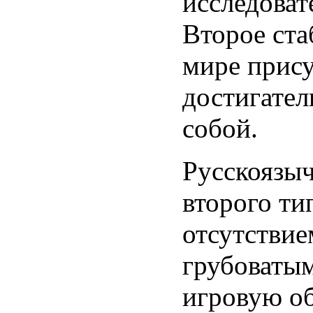
исследоват
Второе ста
мире прису
достигател
собой.
Русскоязыч
второго ти
отсутствие
грубоваты
игровую об