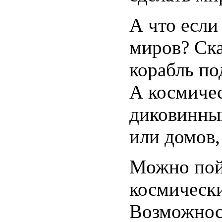
А что если
миров? Ска
корабль по
А космичес
диковинный
или домов
Можно пой
космическ
Возможност