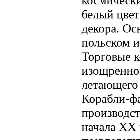
космическ
белый цвет
декора. Ос
польском и
Торговые к
изощренно
летающего 
Корабли-фа
производс
начала XX 