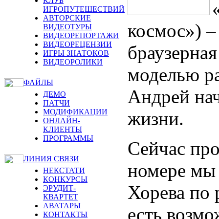
КЛУБ
ИГРОПУТЕШЕСТВИЙ
АВТОРСКИЕ
космос») –
ВИДЕОТУРЫ
ВИДЕОРЕПОРТАЖИ
ВИДЕОРЕЦЕНЗИИ
браузерная
ИГРЫ ЗНАТОКОВ
ВИДЕОРОЛИКИ
моделью ра
ФАЙЛЫ
Андрей нач
ДЕМО
ПАТЧИ
МОДИФИКАЦИИ
жизни.
ОНЛАЙН-
КЛИЕНТЫ
ПРОГРАММЫ
Сейчас пр
ЛИНИЯ СВЯЗИ
номере мы
НЕКСТАТИ
КОНКУРСЫ
Хорева по 
ЭРУДИТ-
КВАРТЕТ
АВАТАРЫ
есть возмо
КОНТАКТЫ