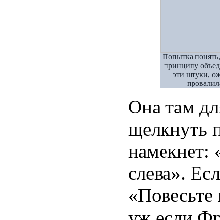
Попытка понять,
принципу объед
эти штуки, о
провалила
Она там дл
щелкнуть п
намекнет: 
слева». Ес
«Повесьте 
уж если Фр