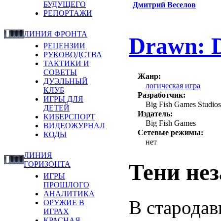
БУДУЩЕГО
Дмитрий Веселов
РЕПОРТАЖИ
ЛИНИЯ ФРОНТА
Drawn: D
РЕЦЕНЗИИ
РУКОВОДСТВА
ТАКТИКИ И
СОВЕТЫ
Жанр:
ДУЭЛЬНЫЙ
логическая игра
КЛУБ
Разработчик:
ИГРЫ ДЛЯ
Big Fish Games Studios
ДЕТЕЙ
Издатель:
КИБЕРСПОРТ
Big Fish Games
ВИДЕОЖУРНАЛ
Сетевые режимы:
КОДЫ
нет
ЛИНИЯ
Тени не
ГОРИЗОНТА
ИГРЫ
ПРОШЛОГО
АНАЛИТИКА
В стародав
ОРУЖИЕ В
ИГРАХ
КРАСНАЯ