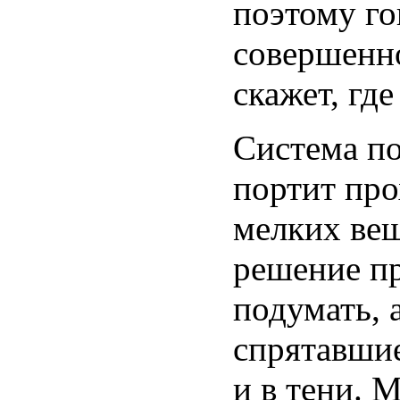
поэтому го
совершенн
скажет, гд
Система по
портит про
мелких вещ
решение п
подумать, 
спрятавшие
и в тени. 