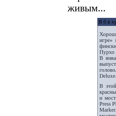
живым...
Я б в 
Хорош
игре» 
финск
Пурхо 
В янва
выпу
голов
Deluxe
В это
красны
и мост
Press 
Marker
мости