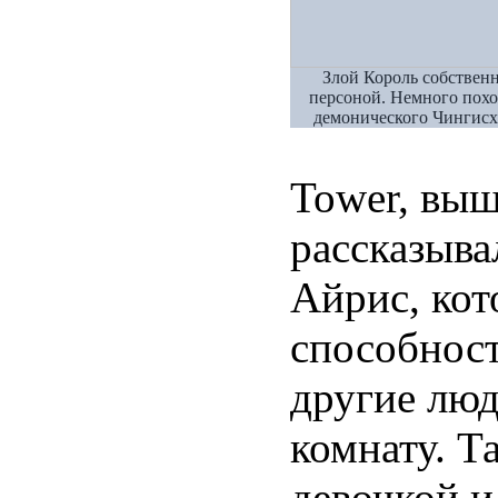
Злой Король собствен
персоной. Немного пох
демонического Чингисх
Tower, выш
рассказыва
Айрис, кот
способност
другие лю
комнату. Т
девочкой и