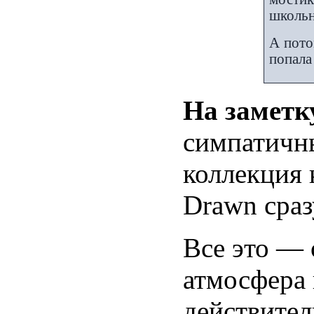
школьн
А пото
попала
На заметк
симпатичны
коллекция 
Drawn сраз
Все это — 
атмосфера 
действите