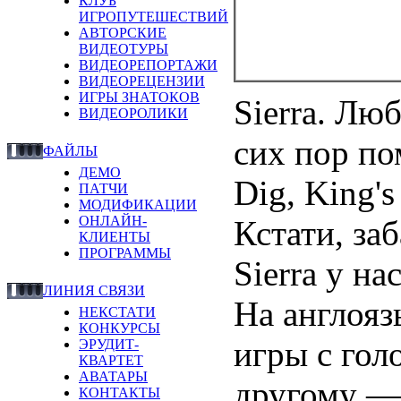
КЛУБ
ИГРОПУТЕШЕСТВИЙ
АВТОРСКИЕ
ВИДЕОТУРЫ
ВИДЕОРЕПОРТАЖИ
ВИДЕОРЕЦЕНЗИИ
ИГРЫ ЗНАТОКОВ
Sierra. Лю
ВИДЕОРОЛИКИ
сих пор пом
ФАЙЛЫ
ДЕМО
Dig, King's
ПАТЧИ
МОДИФИКАЦИИ
ОНЛАЙН-
Кстати, заб
КЛИЕНТЫ
ПРОГРАММЫ
Sierra у на
ЛИНИЯ СВЯЗИ
На англоя
НЕКСТАТИ
КОНКУРСЫ
игры с гол
ЭРУДИТ-
КВАРТЕТ
АВАТАРЫ
другому — 
КОНТАКТЫ