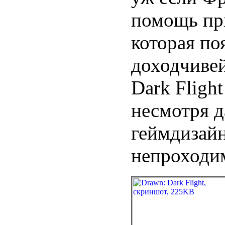
помощь при
которая по
доходчивей
Dark Fligh
несмотря д
геймдизайн
непроходи