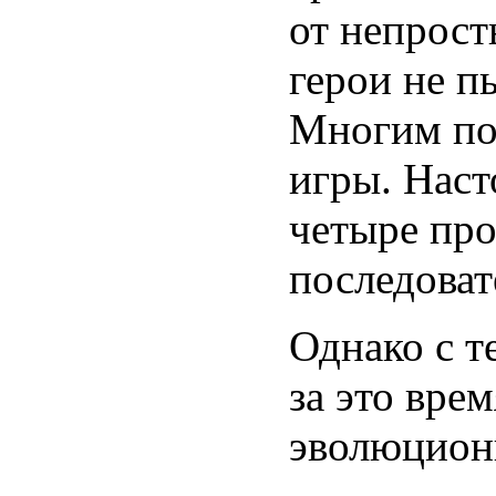
от непрост
герои не п
Многим по
игры. Наст
четыре про
последоват
Однако с т
за это вре
эволюцион