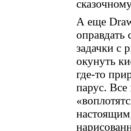
сказочному
А еще Draw
оправдать 
задачки с 
окунуть ки
где-то при
парус. Все
«воплотятс
настоящим,
нарисованн