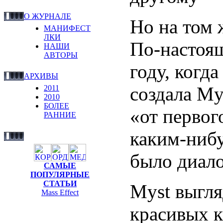
О ЖУРНАЛЕ
Но на том 
МАНИФЕСТ
ЛКИ
По-настоящ
НАШИ
АВТОРЫ
году, когд
АРХИВЫ
создала My
2011
2010
БОЛЕЕ
«от первог
РАННИЕ
каким-нибу
было диало
САМЫЕ
ПОПУЛЯРНЫЕ
СТАТЬИ
Myst выгля
Mass Effect
красивых к