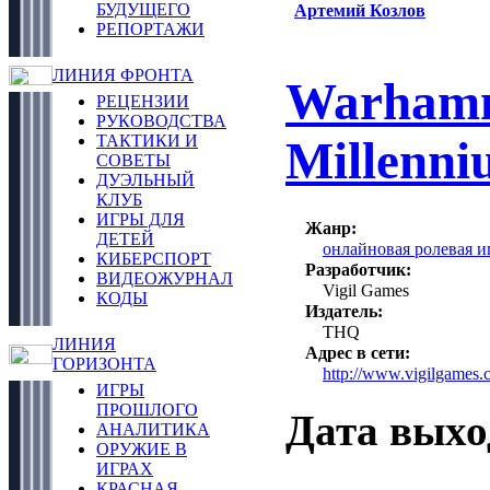
БУДУЩЕГО
Артемий Козлов
РЕПОРТАЖИ
ЛИНИЯ ФРОНТА
Warhamm
РЕЦЕНЗИИ
РУКОВОДСТВА
ТАКТИКИ И
Millenni
СОВЕТЫ
ДУЭЛЬНЫЙ
КЛУБ
ИГРЫ ДЛЯ
Жанр:
ДЕТЕЙ
онлайновая ролевая
КИБЕРСПОРТ
Разработчик:
ВИДЕОЖУРНАЛ
Vigil Games
КОДЫ
Издатель:
THQ
ЛИНИЯ
Адрес в сети:
ГОРИЗОНТА
http://www.vigilgames
ИГРЫ
ПРОШЛОГО
Дата выхо
АНАЛИТИКА
ОРУЖИЕ В
ИГРАХ
КРАСНАЯ