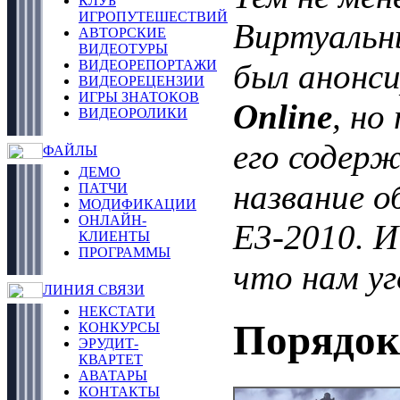
КЛУБ
ИГРОПУТЕШЕСТВИЙ
Виртуальн
АВТОРСКИЕ
ВИДЕОТУРЫ
был анонс
ВИДЕОРЕПОРТАЖИ
ВИДЕОРЕЦЕНЗИИ
ИГРЫ ЗНАТОКОВ
Online
, но
ВИДЕОРОЛИКИ
его содер
ФАЙЛЫ
ДЕМО
название о
ПАТЧИ
МОДИФИКАЦИИ
ОНЛАЙН-
Е3-2010. И
КЛИЕНТЫ
ПРОГРАММЫ
что нам у
ЛИНИЯ СВЯЗИ
НЕКСТАТИ
Порядок 
КОНКУРСЫ
ЭРУДИТ-
КВАРТЕТ
АВАТАРЫ
КОНТАКТЫ