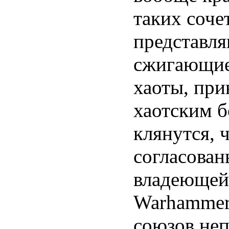
таких соче
представл
сжигающие 
хаоты, при
хаотским б
клянутся, 
согласова
владеющей
Warhammer
союзов неп