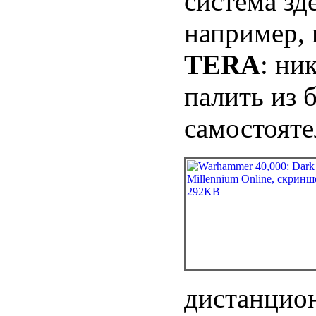
система зде
например,
TERA
: ни
палить из 
самостояте
дистанцио