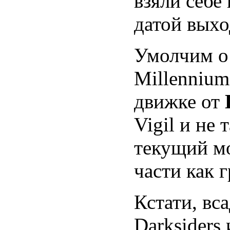
взяли себе
датой выхо
Умолчим о 
Millennium
движке от
Vigil и не
текущий мо
части как 
Кстати, вс
Darksiders