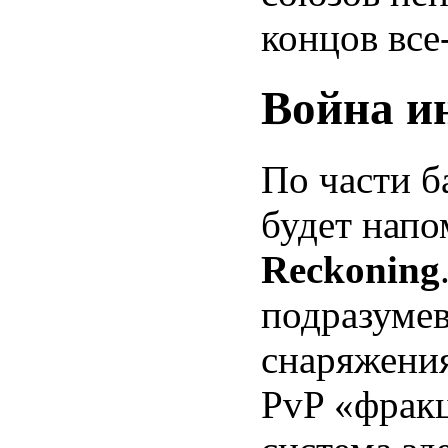
концов все
Война и
По части б
будет нап
Reckoning
подразумев
снаряжения
PvP «фракц