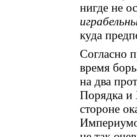
нигде не о
играбельн
куда предп
Согласно п
время борь
на два про
Порядка и 
стороне ок
Империумом
не так оче