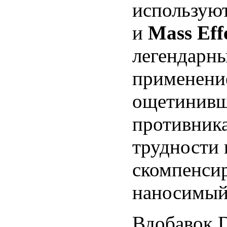
используют
и
Mass Eff
легендарн
применени
ощетинивш
противника
трудности 
скомпенсир
наносимый
Вдобавок D