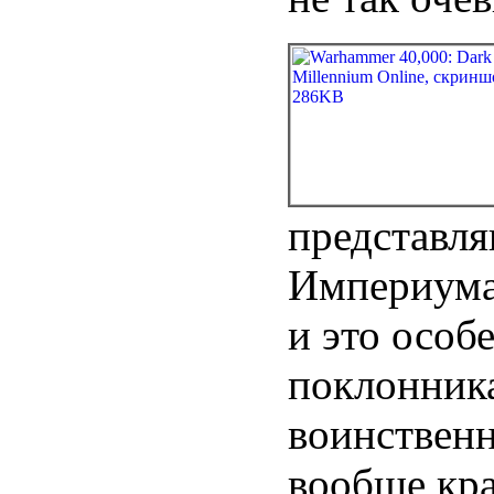
представля
Империума 
и это особ
поклонника
воинствен
вообще кра