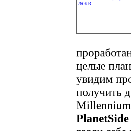
проработан
целые план
увидим пр
получить д
Millennium
PlanetSide