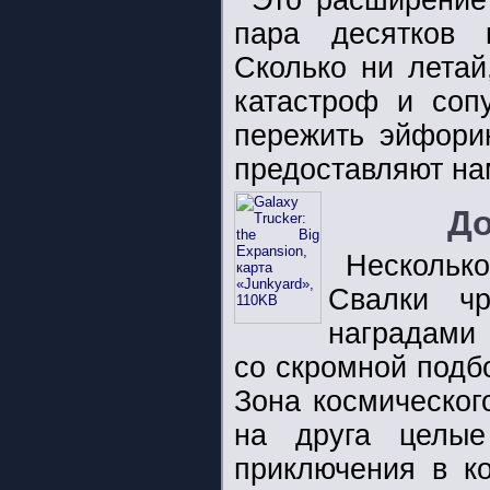
Это расширение
пара десятков 
Сколько ни летай
катастроф и соп
пережить эйфори
предоставляют н
До
Несколь
Свалки ч
наградами
со скромной подб
Зона космическог
на друга целые
приключения в ко