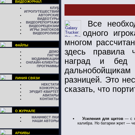
ВИДЕОЖУРНАЛ
КЛУБ
ИГРОПУТЕШЕСТВИЙ
АВТОРСКИЕ
ВИДЕОТУРЫ
Все необхо
ВИДЕОРЕПОРТАЖИ
ВИДЕОРЕЦЕНЗИИ
ИГРЫ ЗНАТОКОВ
одного игро
ВИДЕОРОЛИКИ
многом рассчитан
ФАЙЛЫ
здесь правила 
ДЕМО
ПАТЧИ
наград и бед 
МОДИФИКАЦИИ
ОНЛАЙН-КЛИЕНТЫ
ПРОГРАММЫ
дальнобойщикам
разницей. Это нес
ЛИНИЯ СВЯЗИ
НЕКСТАТИ
сказать, что порти
КОНКУРСЫ
ЭРУДИТ-КВАРТЕТ
АВАТАРЫ
КОНТАКТЫ
О ЖУРНАЛЕ
МАНИФЕСТ ЛКИ
Усиления для щитов
— с н
НАШИ АВТОРЫ
калибра. Но батареи жрет — ч
АРХИВЫ