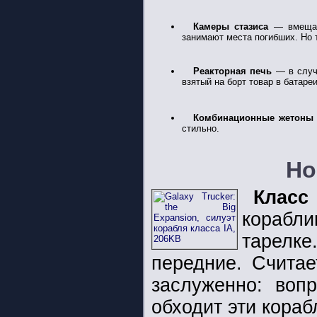
Камеры стазиса
— вмещают
занимают места погибших. Но 
Реакторная печь
— в случа
взятый на борт товар в батаре
Комбинационные жетоны
стильно.
Но
Клас
корабл
тарелке
передние. Считае
заслуженно: воп
обходит эти кораб