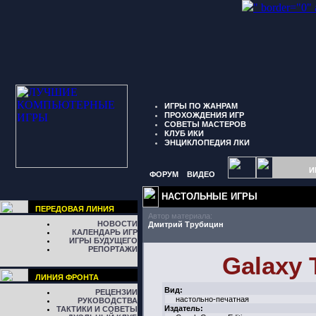
" border="0"
ИГРЫ ПО ЖАНРАМ
ПРОХОЖДЕНИЯ ИГР
СОВЕТЫ МАСТЕРОВ
КЛУБ ИКИ
ЭНЦИКЛОПЕДИЯ ЛКИ
И
ФОРУМ
ВИДЕО
НАСТОЛЬНЫЕ ИГРЫ
ПЕРЕДОВАЯ ЛИНИЯ
Автор материала:
НОВОСТИ
Дмитрий Трубицин
КАЛЕНДАРЬ ИГР
ИГРЫ БУДУЩЕГО
РЕПОРТАЖИ
Galaxy 
ЛИНИЯ ФРОНТА
Вид:
РЕЦЕНЗИИ
настольно-печатная
РУКОВОДСТВА
Издатель:
ТАКТИКИ И СОВЕТЫ