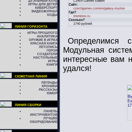
ДУЭЛЬНЫЙ КЛУБ
Czech Games Edition
ИГРЫ ДЛЯ ДЕТЕЙ
Сайт:
КИБЕРСПОРТ
czechgames.com/en/galaxy-trucker
ВИДЕОЖУРНАЛ
Где?
КОДЫ
triominos.ru
Сколько?
1740 рублей
ЛИНИЯ ГОРИЗОНТА
ИГРЫ ПРОШЛОГО
АНАЛИТИКА
Определимся с
ОРУЖИЕ В ИГРАХ
КРАСНАЯ КНИГА
ЛЕТОПИСЬ
Модульная систем
ГЕРОИ
СОЗДАТЕЛИ
интересные вам н
НАСТОЛЬНЫЕ
ИГРЫ
КНИГИ
удался!
СЮЖЕТНАЯ ЛИНИЯ
ЛЕГЕНДЫ
ХРОНИКИ
РАССКАЗЫ
ЮМОР
ЛИНИЯ СБОРКИ
ПАНЕЛЬ
ИНСТРУМЕНТОВ
ЛУЧШЕЕ
ОБОРУДОВАНИЕ