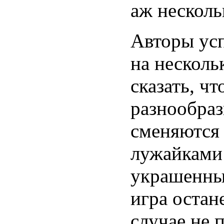
аж несколь
Авторы ус
на несколь
сказать, ч
разнообра
сменяются
лужайками
украшенные
игра остан
случае не 