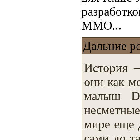
разработкой
MMO...
Дальние р
История —
они как м
малыш Di
несметные
мире еще 
сами до т