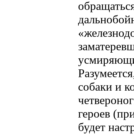
обращаться
дальнобой
«железнод
заматеревш
усмиряющи
Разумеется
собаки и к
четвероног
героев (пр
будет наст