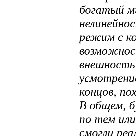
богатый м
нелинейнос
режим с к
возможнос
внешность
усмотрение
концов, по
В общем, б
по тем ил
смогли реа