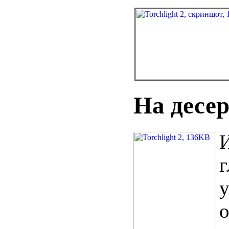
На десер
И
г
у