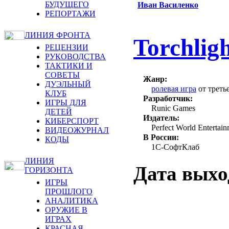
БУДУЩЕГО
Иван Василенко
РЕПОРТАЖИ
ЛИНИЯ ФРОНТА
Torchligh
РЕЦЕНЗИИ
РУКОВОДСТВА
ТАКТИКИ И
СОВЕТЫ
Жанр:
ДУЭЛЬНЫЙ
ролевая игра
от треть
КЛУБ
Разработчик:
ИГРЫ ДЛЯ
Runic Games
ДЕТЕЙ
Издатель:
КИБЕРСПОРТ
Perfect World Entertai
ВИДЕОЖУРНАЛ
В России:
КОДЫ
1С-СофтКлаб
ЛИНИЯ
Дата выход
ГОРИЗОНТА
ИГРЫ
ПРОШЛОГО
АНАЛИТИКА
ОРУЖИЕ В
ИГРАХ
КРАСНАЯ