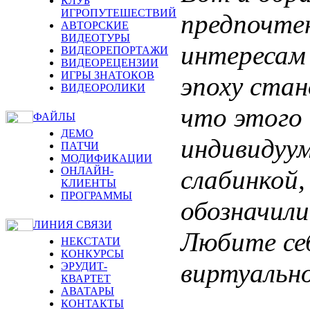
КЛУБ
ИГРОПУТЕШЕСТВИЙ
предпочтен
АВТОРСКИЕ
ВИДЕОТУРЫ
интересам 
ВИДЕОРЕПОРТАЖИ
ВИДЕОРЕЦЕНЗИИ
ИГРЫ ЗНАТОКОВ
эпоху стан
ВИДЕОРОЛИКИ
что этого 
ФАЙЛЫ
ДЕМО
индивидуум
ПАТЧИ
МОДИФИКАЦИИ
слабинкой,
ОНЛАЙН-
КЛИЕНТЫ
ПРОГРАММЫ
обозначил
ЛИНИЯ СВЯЗИ
Любите себ
НЕКСТАТИ
КОНКУРСЫ
виртуально
ЭРУДИТ-
КВАРТЕТ
АВАТАРЫ
КОНТАКТЫ