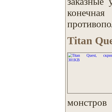
заказные 
конечн
противопо
Titan Que
монстров 