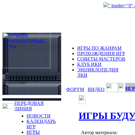
" border="0"
ИГРЫ ПО ЖАНРАМ
ПРОХОЖДЕНИЯ ИГР
СОВЕТЫ МАСТЕРОВ
КЛУБ ИКИ
ЭНЦИКЛОПЕДИЯ
ЛКИ
ИГР
ФОРУМ
ВИДЕО
ПЕРЕДОВАЯ
ЛИНИЯ
ИГРЫ БУД
НОВОСТИ
КАЛЕНДАРЬ
ИГР
ИГРЫ
Автор материала: