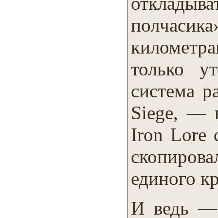
отклад
полчасик
километр
только у
система р
Siege, — 
Iron Lore
скопиров
единого к
И ведь —