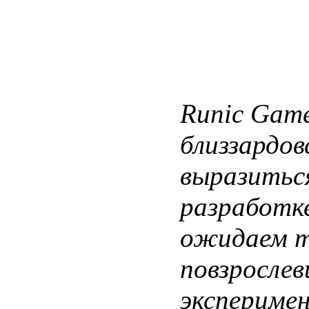
Runic Game
близзардов
выразиться
разработк
ожидаем ту
повзросле
эксперимен