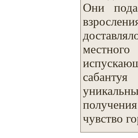
Они пода
взрослен
доставля
местног
испускаю
сабантуя
уникаль
получения
чувство го