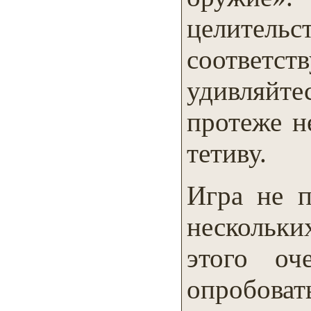
целитель
соотве
удивляйт
протеже н
тетиву.
Игра не п
нескольки
этого о
опробов