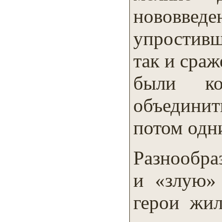
нововвед
упростивш
так и сра
были к
объедини
потом одн
Разнообра
и «злую»
герои жи