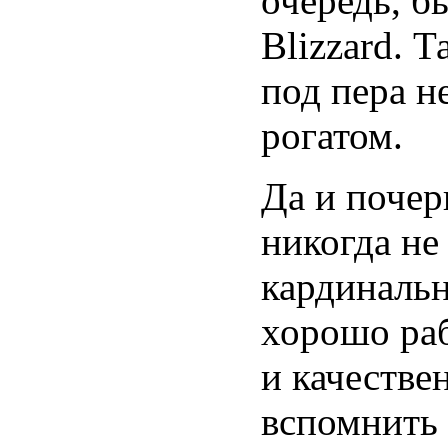
очередь, б
Blizzard. Т
под пера н
рогатом.
Да и почер
никогда не
кардиналь
хорошо ра
и качестве
вспомнить S