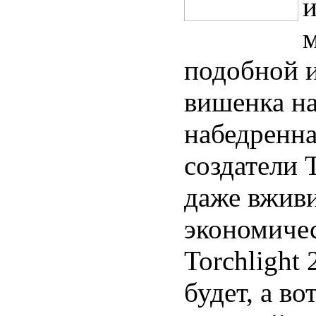
и
м
подобной и
вишенка на
набедренна
создатели 
даже вживи
экономичес
Torchlight
будет, а в