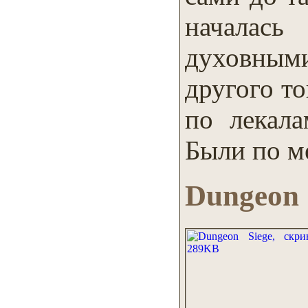
началас
духовным
другого то
по лекала
Были по м
Dungeon 