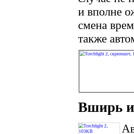
и вполне 
смена врем
также авто
Вширь и
Ав