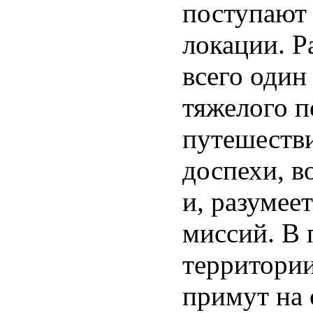
поступают 
локации. Р
всего один
тяжелого п
путешеств
доспехи, в
и, разумее
миссий. В
территории
примут на 