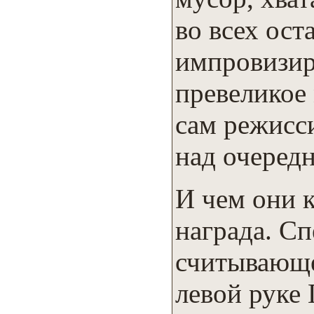
во всех ост
импровизир
превеликое 
сам режисс
над очеред
И чем они к
награда. С
считывающе
левой руке