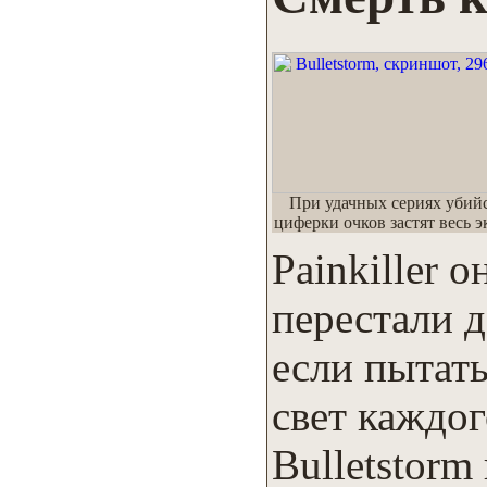
При удачных сериях убий
циферки очков застят весь э
Painkiller 
перестали 
если пытать
свет каждог
Bulletstorm