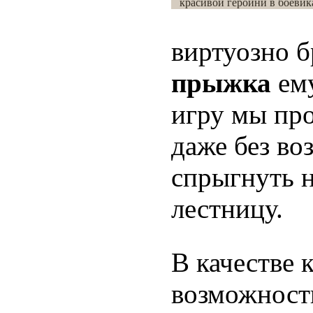
красивой героини в боевик
виртуозно б
прыжка
ему
игру мы про
даже без во
спрыгнуть н
лестницу.
В качестве 
возможност