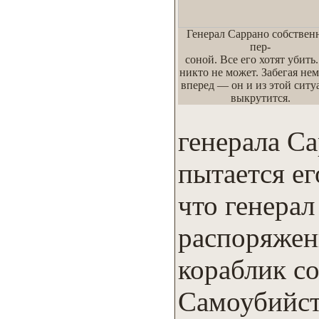
Генерал Саррано собствен
пер-
соной. Все его хотят убить
никто не может. Забегая не
вперед — он и из этой ситу
выкрутится.
генерала С
пытается ег
что генерал
распоряжен
кораблик с
Самоубийств