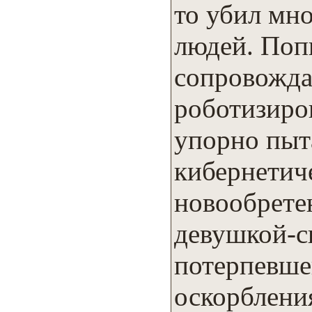
то убил мн
людей. Поп
сопровожда
роботизиро
упорно пыт
кибернетич
новообрете
девушкой-с
потерпевше
оскорбления