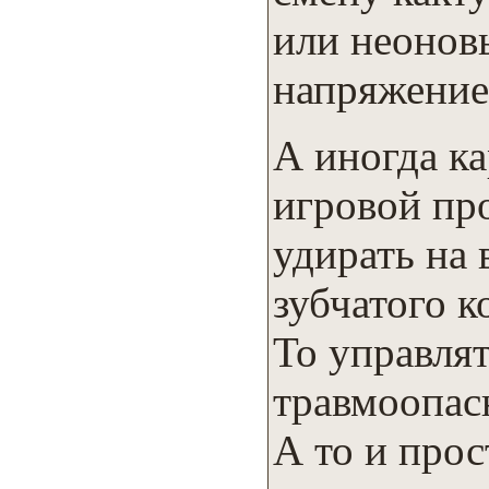
или неонов
напряжение
А иногда к
игровой пр
удирать на 
зубчатого к
То управля
травмоопасн
А то и про