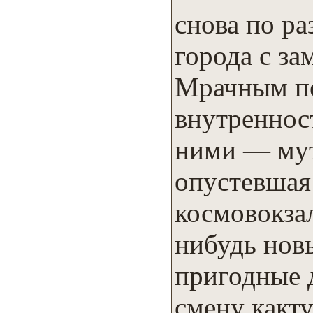
снова по ра
города с за
Мрачным пе
внутренност
ними — мут
опустевшая
космовокзал
нибудь нов
пригодные д
смену какт