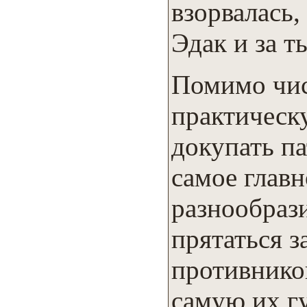
взорвалась,
Эдак и за т
Помимо чис
практическ
докупать п
самое глав
разнообрази
прятаться з
противников
самую их г