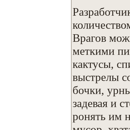
Разработчи
количество
Врагов мож
меткими пи
кактусы, сп
выстрелы с
бочки, урны
задевая и с
ронять им 
мусор, хват