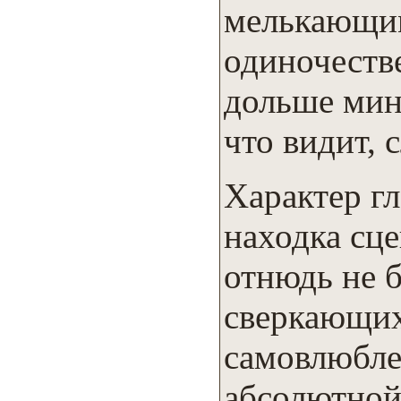
мелькающим 
одиночеств
дольше мин
что видит, 
Характер г
находка сц
отнюдь не 
сверкающих
самовлюбле
абсолютной