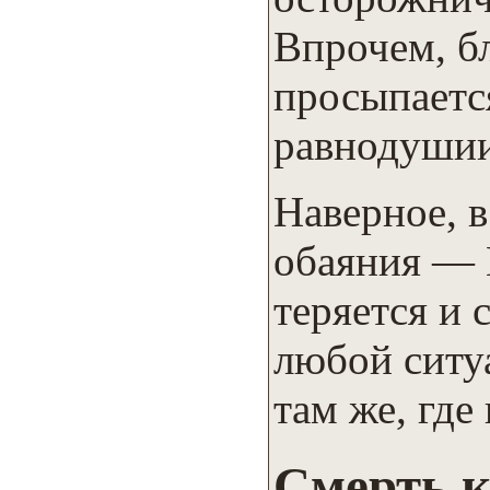
Впрочем, б
просыпается
равнодушии
Наверное, в
обаяния — 
теряется и 
любой ситу
там же, где 
Смерть к