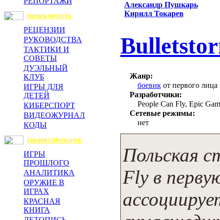
РЕПОРТАЖИ
Александр Пушкарь
Кирилл Токарев
ЛИНИЯ ФРОНТА
РЕЦЕНЗИИ
Bulletsto
РУКОВОДСТВА
ТАКТИКИ И
СОВЕТЫ
ДУЭЛЬНЫЙ
Жанр:
КЛУБ
боевик
от первого лица
ИГРЫ ДЛЯ
Разработчики:
ДЕТЕЙ
People Can Fly, Epic Gam
КИБЕРСПОРТ
Сетевые режимы:
ВИДЕОЖУРНАЛ
нет
КОДЫ
ЛИНИЯ ГОРИЗОНТА
Польская с
ИГРЫ
ПРОШЛОГО
Fly в перву
АНАЛИТИКА
ОРУЖИЕ В
ИГРАХ
ассоциируе
КРАСНАЯ
КНИГА
ЛЕТОПИСЬ