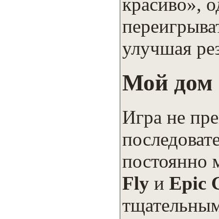
красиво», о
переигрыват
улучшая рез
Мой дом 
Игра не пр
последоват
постоянно 
Fly
и
Epic 
тщательным