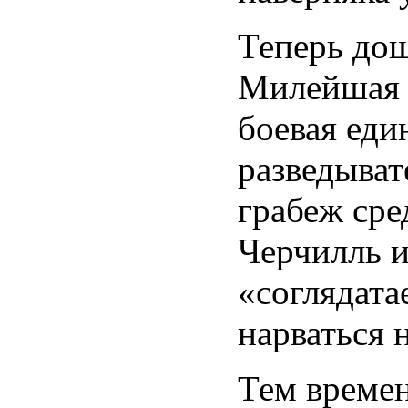
Теперь дош
Милейшая 
боевая еди
разведыват
грабеж сре
Черчилль и
«соглядата
нарваться н
Тем времен