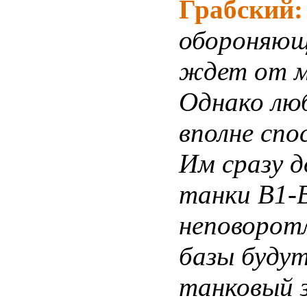
Грабский
обороняюще
ждет от м
Однако люб
вполне спо
Им сразу 
танки В1-B
неповорот
базы будут
танковый з