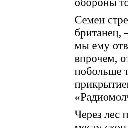
обороны то
Семен стре
британец, 
мы ему отв
впрочем, о
побольше т
прикрытие
«Радиомол
Через лес 
месту скоп