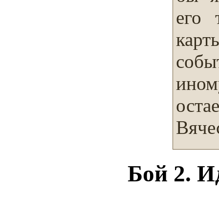
его 
карт
собы
ином
оста
Вячес
Бой 2. И