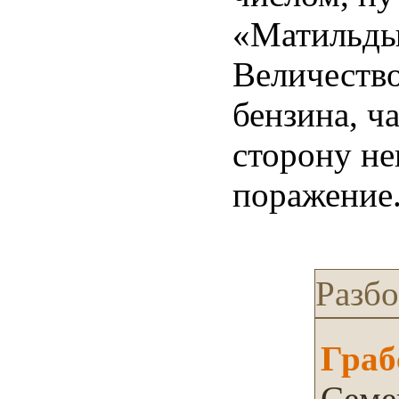
«Матильды»
Величество
бензина, ч
сторону не
поражение
Разбо
Граб
Семе