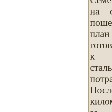
на с
поше
пла
готов
к а
ста
потр
Пос
кило