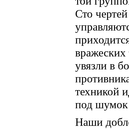
той группо
Сто чертей
управляютс
приходится
вражеских 
увязли в б
противника
техникой 
под шумок 
Наши добл