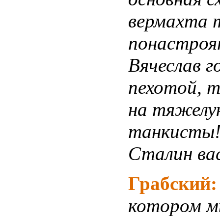
вермахта 
понастроя
Вячеслав г
пехотой, т
на тяжелу
танкисты!
Сталин вас
Грабский
котором м