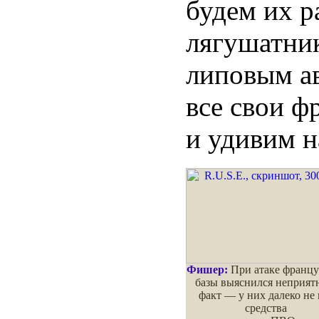
будем их р
лягушатник
липовым ав
все свои ф
и удивим 
Фишер:
При атаке францу
базы выяснился неприя
факт — у них далеко не 
средства