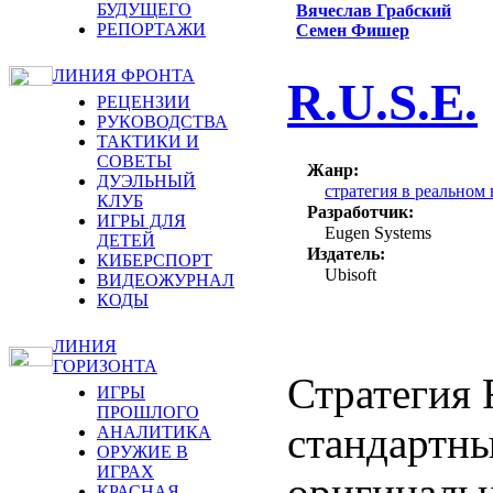
БУДУЩЕГО
Вячеслав Грабский
РЕПОРТАЖИ
Семен Фишер
ЛИНИЯ ФРОНТА
R.U.S.E.
РЕЦЕНЗИИ
РУКОВОДСТВА
ТАКТИКИ И
СОВЕТЫ
Жанр:
ДУЭЛЬНЫЙ
стратегия в реальном
КЛУБ
Разработчик:
ИГРЫ ДЛЯ
Eugen Systems
ДЕТЕЙ
Издатель:
КИБЕРСПОРТ
Ubisoft
ВИДЕОЖУРНАЛ
КОДЫ
ЛИНИЯ
ГОРИЗОНТА
Стратегия 
ИГРЫ
ПРОШЛОГО
стандартны
АНАЛИТИКА
ОРУЖИЕ В
ИГРАХ
оригинальн
КРАСНАЯ