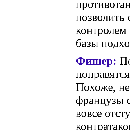
противотан
позволить 
контролем 
базы подхо
Фишер:
П
понравятс
Похоже, не
французы с
вовсе отст
контратако