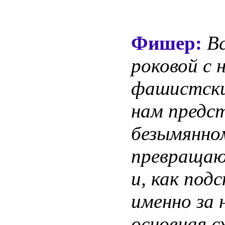
Фишер:
В
роковой с 
фашистски
нам предс
безымянном
превращаю
и, как под
именно за 
основная с