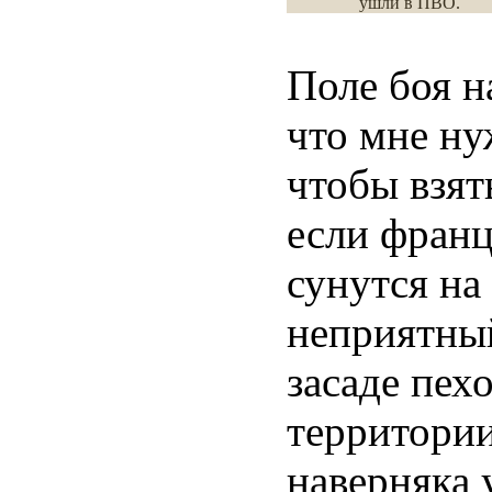
ушли в ПВО.
Поле боя н
что мне ну
чтобы взят
если франц
сунутся на
неприятны
засаде пех
территории
наверняка 