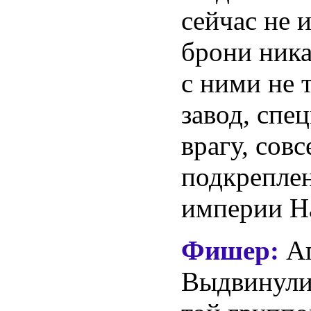
сейчас не 
брони ник
с ними не 
завод, спе
врагу, сов
подкреплен
империи Н
Фишер:
Аг
Выдвинулис