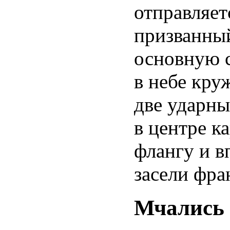
отправляет
призванный
основную с
в небе кру
две ударны
в центре к
флангу и в
засели фра
Мчались 