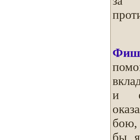
за 
прот
Фиш
помо
вкла
и е
оказ
бою,
бы я