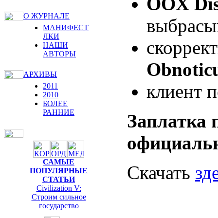
OOX Dis
О ЖУРНАЛЕ
выбрасыв
МАНИФЕСТ
ЛКИ
скоррек
НАШИ
АВТОРЫ
Obnotic
АРХИВЫ
клиент п
2011
2010
БОЛЕЕ
РАННИЕ
Заплатка 
официальн
САМЫЕ
Скачать
зд
ПОПУЛЯРНЫЕ
СТАТЬИ
Civilization V:
Строим сильное
государство