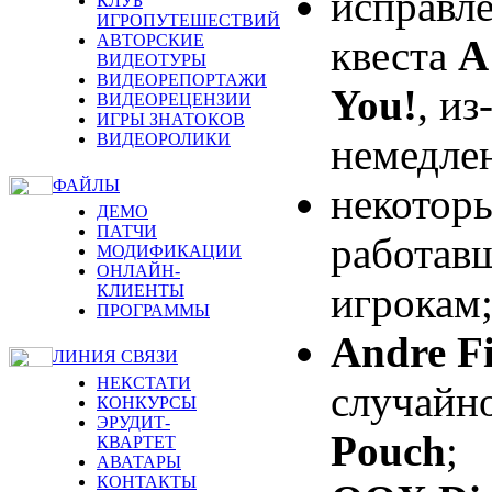
исправл
КЛУБ
ИГРОПУТЕШЕСТВИЙ
АВТОРСКИЕ
квеста
A
ВИДЕОТУРЫ
ВИДЕОРЕПОРТАЖИ
You!
, из
ВИДЕОРЕЦЕНЗИИ
ИГРЫ ЗНАТОКОВ
ВИДЕОРОЛИКИ
немедлен
ФАЙЛЫ
некотор
ДЕМО
ПАТЧИ
работавш
МОДИФИКАЦИИ
ОНЛАЙН-
игрокам
КЛИЕНТЫ
ПРОГРАММЫ
Andre F
ЛИНИЯ СВЯЗИ
НЕКСТАТИ
случайн
КОНКУРСЫ
ЭРУДИТ-
Pouch
;
КВАРТЕТ
АВАТАРЫ
КОНТАКТЫ