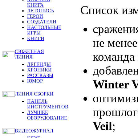
КНИГА
Список из
ЛЕТОПИСЬ
ГЕРОИ
СОЗДАТЕЛИ
сражени
НАСТОЛЬНЫЕ
ИГРЫ
КНИГИ
не менее
СЮЖЕТНАЯ
команда
ЛИНИЯ
ЛЕГЕНДЫ
добавле
ХРОНИКИ
РАССКАЗЫ
Winter V
ЮМОР
ЛИНИЯ СБОРКИ
оптимиз
ПАНЕЛЬ
ИНСТРУМЕНТОВ
прошлог
ЛУЧШЕЕ
ОБОРУДОВАНИЕ
Veil
;
ВИДЕОЖУРНАЛ