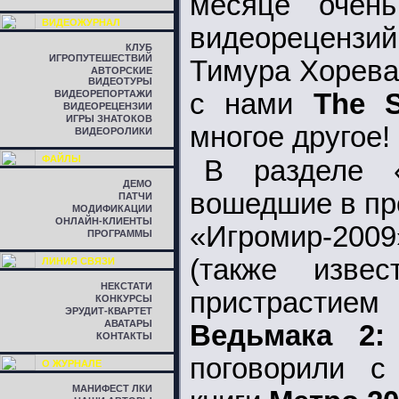
месяце очен
ВИДЕОЖУРНАЛ
видеорецензи
КЛУБ
ИГРОПУТЕШЕСТВИЙ
Тимура Хорева 
АВТОРСКИЕ
ВИДЕОТУРЫ
ВИДЕОРЕПОРТАЖИ
с нами
The S
ВИДЕОРЕЦЕНЗИИ
ИГРЫ ЗНАТОКОВ
многое другое!
ВИДЕОРОЛИКИ
ФАЙЛЫ
В разделе 
ДЕМО
вошедшие в пр
ПАТЧИ
МОДИФИКАЦИИ
ОНЛАЙН-КЛИЕНТЫ
«Игромир-2009
ПРОГРАММЫ
(также изв
ЛИНИЯ СВЯЗИ
НЕКСТАТИ
пристрастие
КОНКУРСЫ
ЭРУДИТ-КВАРТЕТ
АВАТАРЫ
Ведьмака 2:
КОНТАКТЫ
поговорили с
О ЖУРНАЛЕ
МАНИФЕСТ ЛКИ