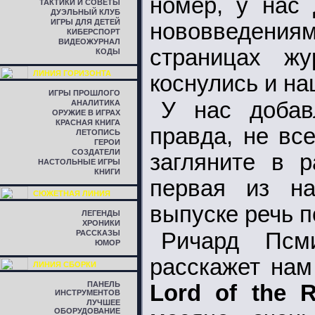
номер, у нас 
ТАКТИКИ И СОВЕТЫ
ДУЭЛЬНЫЙ КЛУБ
ИГРЫ ДЛЯ ДЕТЕЙ
нововведения
КИБЕРСПОРТ
ВИДЕОЖУРНАЛ
страницах жу
КОДЫ
ЛИНИЯ ГОРИЗОНТА
коснулись и н
ИГРЫ ПРОШЛОГО
У нас добав
АНАЛИТИКА
ОРУЖИЕ В ИГРАХ
КРАСНАЯ КНИГА
правда, не вс
ЛЕТОПИСЬ
ГЕРОИ
СОЗДАТЕЛИ
загляните в 
НАСТОЛЬНЫЕ ИГРЫ
КНИГИ
первая из на
СЮЖЕТНАЯ ЛИНИЯ
выпуске речь п
ЛЕГЕНДЫ
ХРОНИКИ
РАССКАЗЫ
Ричард Пс
ЮМОР
расскажет нам
ЛИНИЯ СБОРКИ
ПАНЕЛЬ
Lord of the R
ИНСТРУМЕНТОВ
ЛУЧШЕЕ
ОБОРУДОВАНИЕ