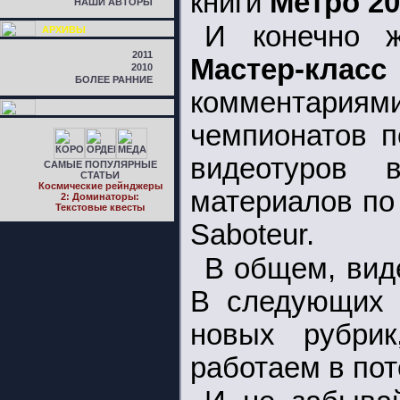
книги
Метро 20
НАШИ АВТОРЫ
И конечно ж
АРХИВЫ
2011
Мастер-класс
2010
БОЛЕЕ РАННИЕ
комментариями
чемпионатов по
видеотуров
САМЫЕ ПОПУЛЯРНЫЕ
СТАТЬИ
Космические рейнджеры
материалов п
2: Доминаторы:
Текстовые квесты
Saboteur.
В общем, вид
В следующих 
новых рубри
работаем в пот