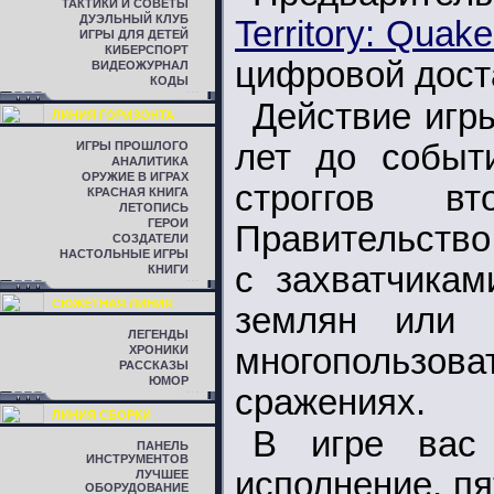
ТАКТИКИ И СОВЕТЫ
ДУЭЛЬНЫЙ КЛУБ
Territory: Quak
ИГРЫ ДЛЯ ДЕТЕЙ
КИБЕРСПОРТ
цифровой дост
ВИДЕОЖУРНАЛ
КОДЫ
Действие игр
ЛИНИЯ ГОРИЗОНТА
лет до событ
ИГРЫ ПРОШЛОГО
АНАЛИТИКА
ОРУЖИЕ В ИГРАХ
строггов в
КРАСНАЯ КНИГА
ЛЕТОПИСЬ
ГЕРОИ
Правительство
СОЗДАТЕЛИ
НАСТОЛЬНЫЕ ИГРЫ
с захватчикам
КНИГИ
СЮЖЕТНАЯ ЛИНИЯ
землян или 
ЛЕГЕНДЫ
многопольз
ХРОНИКИ
РАССКАЗЫ
ЮМОР
сражениях.
ЛИНИЯ СБОРКИ
В игре вас 
ПАНЕЛЬ
ИНСТРУМЕНТОВ
исполнение, п
ЛУЧШЕЕ
ОБОРУДОВАНИЕ