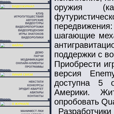
оружия (к
ВИДЕОЖУРНАЛ
КЛУБ
футуристическ
ИГРОПУТЕШЕСТВИЙ
АВТОРСКИЕ
ВИДЕОТУРЫ
передвижения:
ВИДЕОРЕПОРТАЖИ
ВИДЕОРЕЦЕНЗИИ
шагающие мех
ИГРЫ ЗНАТОКОВ
ВИДЕОРОЛИКИ
антигравитаци
ФАЙЛЫ
поддержки с во
ДЕМО
ПАТЧИ
МОДИФИКАЦИИ
Приобрести иг
ОНЛАЙН-КЛИЕНТЫ
ПРОГРАММЫ
версия Enemy
ЛИНИЯ СВЯЗИ
доступна 5 
НЕКСТАТИ
КОНКУРСЫ
ЭРУДИТ-КВАРТЕТ
Америки. Ж
АВАТАРЫ
КОНТАКТЫ
опробовать Qua
О ЖУРНАЛЕ
Разработчик
МАНИФЕСТ ЛКИ