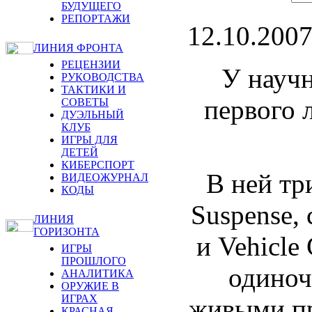
БУДУЩЕГО
РЕПОРТАЖИ
12.10.200
ЛИНИЯ ФРОНТА
РЕЦЕНЗИИ
У научн
РУКОВОДСТВА
ТАКТИКИ И
первого 
СОВЕТЫ
ДУЭЛЬНЫЙ
КЛУБ
ИГРЫ ДЛЯ
ДЕТЕЙ
КИБЕРСПОРТ
В ней тр
ВИДЕОЖУРНАЛ
КОДЫ
Suspense,
ЛИНИЯ
ГОРИЗОНТА
и Vehicle
ИГРЫ
ПРОШЛОГО
одиноч
АНАЛИТИКА
ОРУЖИЕ В
ИГРАХ
живыми пр
КРАСНАЯ