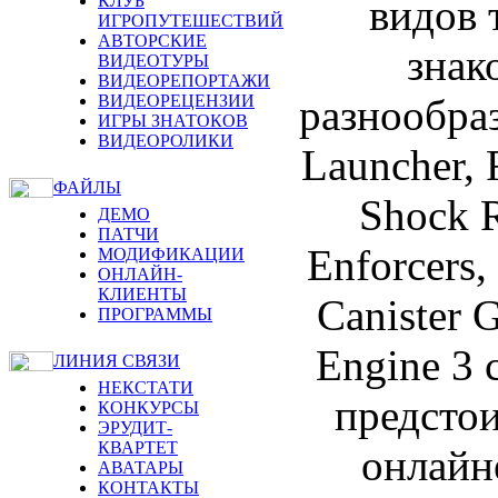
видов 
КЛУБ
ИГРОПУТЕШЕСТВИЙ
АВТОРСКИЕ
знак
ВИДЕОТУРЫ
ВИДЕОРЕПОРТАЖИ
разнообраз
ВИДЕОРЕЦЕНЗИИ
ИГРЫ ЗНАТОКОВ
ВИДЕОРОЛИКИ
Launcher, 
ФАЙЛЫ
Shock R
ДЕМО
ПАТЧИ
Enforcers
МОДИФИКАЦИИ
ОНЛАЙН-
КЛИЕНТЫ
Canister 
ПРОГРАММЫ
Engine 3 
ЛИНИЯ СВЯЗИ
НЕКСТАТИ
предсто
КОНКУРСЫ
ЭРУДИТ-
КВАРТЕТ
онлайн
АВАТАРЫ
КОНТАКТЫ