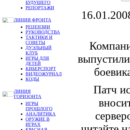
БУДУЩЕГО
РЕПОРТАЖИ
16.01.200
ЛИНИЯ ФРОНТА
РЕЦЕНЗИИ
РУКОВОДСТВА
ТАКТИКИ И
Компан
СОВЕТЫ
ДУЭЛЬНЫЙ
КЛУБ
выпустили 
ИГРЫ ДЛЯ
ДЕТЕЙ
боевик
КИБЕРСПОРТ
ВИДЕОЖУРНАЛ
КОДЫ
Патч ис
ЛИНИЯ
ГОРИЗОНТА
вносит
ИГРЫ
ПРОШЛОГО
сервер
АНАЛИТИКА
ОРУЖИЕ В
ИГРАХ
читайте н
КРАСНАЯ