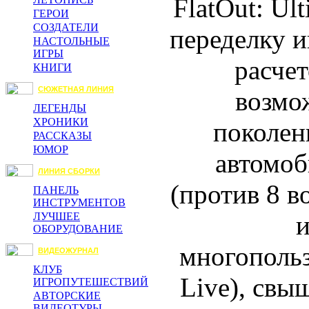
FlatOut: Ul
ГЕРОИ
СОЗДАТЕЛИ
переделку 
НАСТОЛЬНЫЕ
ИГРЫ
расчет
КНИГИ
СЮЖЕТНАЯ ЛИНИЯ
возмо
ЛЕГЕНДЫ
ХРОНИКИ
поколен
РАССКАЗЫ
ЮМОР
автомоб
ЛИНИЯ СБОРКИ
(против 8 в
ПАНЕЛЬ
ИНСТРУМЕНТОВ
и
ЛУЧШЕЕ
ОБОРУДОВАНИЕ
многопольз
ВИДЕОЖУРНАЛ
КЛУБ
Live), свы
ИГРОПУТЕШЕСТВИЙ
АВТОРСКИЕ
ВИДЕОТУРЫ