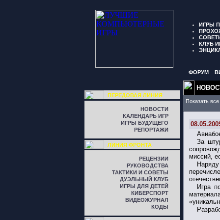
ИГРЫ 
ПРОХО
СОВЕТ
КЛУБ И
ЭНЦИК
ФОРУМ
В
НОВОС
ПЕРЕДОВАЯ ЛИНИЯ
Показать все
НОВОСТИ
КАЛЕНДАРЬ ИГР
ИГРЫ БУДУЩЕГО
08.05.200
РЕПОРТАЖИ
Авиабо
За шту
ЛИНИЯ ФРОНТА
сопровож
миссий, е
РЕЦЕНЗИИ
Наряду
РУКОВОДСТВА
перечисл
ТАКТИКИ И СОВЕТЫ
отечестве
ДУЭЛЬНЫЙ КЛУБ
ИГРЫ ДЛЯ ДЕТЕЙ
Игра п
КИБЕРСПОРТ
материал
ВИДЕОЖУРНАЛ
«уникальн
КОДЫ
Разраб