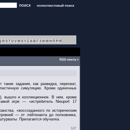
ПОИСК
полнотекстовый поиск
Q
R
S
T
U
V
W
X
Y
Z
А-В
Г-З
И-М
Н-П
Р-Я
RSS-лента »
такие задания, как разведка, перехват,
алистичную симуляцию. Кроме одиночных
), вышло и коллекционное. В нем, кроме
самой игре — «истребитель Nieuport 17
ранства, «воссозданного по историческим
уровней — от лейтенанта до полковника,
штурвалы. Прилагается обучалка.
MP