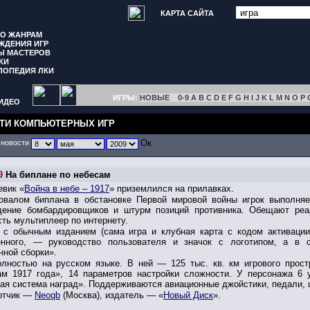
КАРТА САЙТА
ПО ЖАНРАМ
ЖДЕНИЯ ИГР
Ы МАСТЕРОВ
КИ
ЛОПЕДИЯ ЛКИ
ИГРЫ:
НОВЫЕ
0-9
A
B
C
D
E
F
G
H
I
J
K
L
M
N
O
P
ИДЕО
ТИ КОМПЬЮТЕРНЫХ ИГР
 новости
9
На биплане по небесам
евик «
Война в небе – 1917
» приземлился на прилавках.
рвалом биплана в обстановке Первой мировой войны игрок выполняет 
дение бомбардировщиков и штурм позиций противника. Обещают ре
сть мультиплеер по интернету.
 с обычным изданием (сама игра и клубная карта c кодом активации
енного, — руководство пользователя и значок с логотипом, а в 
нной сборки».
олностью на русском языке. В ней — 125 тыс. кв. км игрового прост
ам 1917 года», 14 параметров настройки сложности. У персонажа 6 
ая система наград». Поддерживаются авиационные джойстики, педали, 
отчик —
Neoqb
(Москва), издатель — «
Новый Диск
».