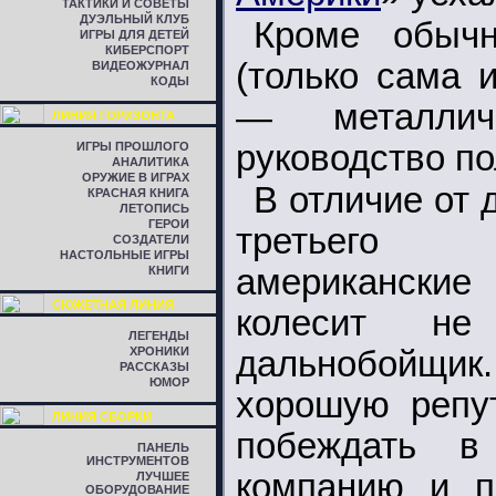
ТАКТИКИ И СОВЕТЫ
ДУЭЛЬНЫЙ КЛУБ
Кроме обычн
ИГРЫ ДЛЯ ДЕТЕЙ
КИБЕРСПОРТ
(только сама 
ВИДЕОЖУРНАЛ
КОДЫ
— металличе
ЛИНИЯ ГОРИЗОНТА
руководство по
ИГРЫ ПРОШЛОГО
АНАЛИТИКА
ОРУЖИЕ В ИГРАХ
В отличие от 
КРАСНАЯ КНИГА
ЛЕТОПИСЬ
ГЕРОИ
третьего в
СОЗДАТЕЛИ
НАСТОЛЬНЫЕ ИГРЫ
американские 
КНИГИ
СЮЖЕТНАЯ ЛИНИЯ
колесит не
ЛЕГЕНДЫ
ХРОНИКИ
дальнобойщи
РАССКАЗЫ
ЮМОР
хорошую репут
ЛИНИЯ СБОРКИ
побеждать в 
ПАНЕЛЬ
ИНСТРУМЕНТОВ
компанию и п
ЛУЧШЕЕ
ОБОРУДОВАНИЕ