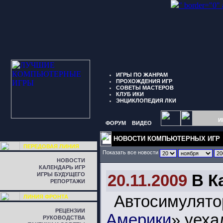
" border="0"
ИГРЫ ПО ЖАНРАМ
ПРОХОЖДЕНИЯ ИГР
СОВЕТЫ МАСТЕРОВ
КЛУБ ИКИ
ЭНЦИКЛОПЕДИЯ ЛКИ
И
ФОРУМ
ВИДЕО
НОВОСТИ КОМПЬЮТЕРНЫХ ИГР
ПЕРЕДОВАЯ ЛИНИЯ
Показать все новости
НОВОСТИ
КАЛЕНДАРЬ ИГР
ИГРЫ БУДУЩЕГО
20.11.2009
В К
РЕПОРТАЖИ
Автосимулят
ЛИНИЯ ФРОНТА
РЕЦЕНЗИИ
Америки
» уеха
РУКОВОДСТВА