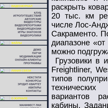
раскрыть кова
ВИДЕОЖУРНАЛ
КЛУБ
20 тыс. км ре
ИГРОПУТЕШЕСТВИЙ
АВТОРСКИЕ
ВИДЕОТУРЫ
числе Лос-Анд
ВИДЕОРЕПОРТАЖИ
ВИДЕОРЕЦЕНЗИИ
Сакраменто. П
ИГРЫ ЗНАТОКОВ
ВИДЕОРОЛИКИ
диапазоне «от 
ФАЙЛЫ
можно подгруж
ДЕМО
ПАТЧИ
МОДИФИКАЦИИ
Грузовики в 
ОНЛАЙН-КЛИЕНТЫ
ПРОГРАММЫ
Freightliner, W
ЛИНИЯ СВЯЗИ
типов полупри
НЕКСТАТИ
КОНКУРСЫ
ЭРУДИТ-КВАРТЕТ
технических
АВАТАРЫ
КОНТАКТЫ
вариантов ра
О ЖУРНАЛЕ
кабины. Задан
МАНИФЕСТ ЛКИ