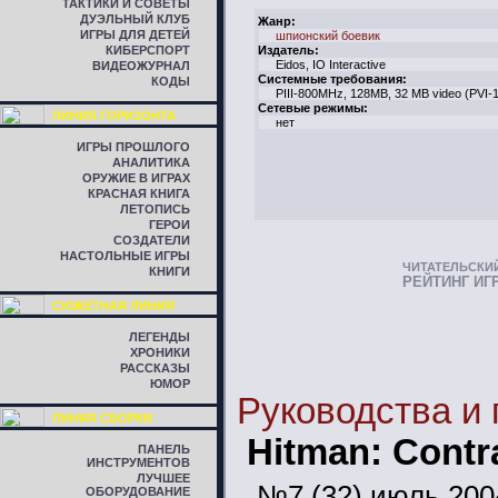
ТАКТИКИ И СОВЕТЫ
ДУЭЛЬНЫЙ КЛУБ
Жанр:
ИГРЫ ДЛЯ ДЕТЕЙ
шпионский боевик
КИБЕРСПОРТ
Издатель:
Eidos, IO Interactive
ВИДЕОЖУРНАЛ
Системные требования:
КОДЫ
PIII-800MHz, 128MB, 32 MB video (PVI-
Сетевые режимы:
ЛИНИЯ ГОРИЗОНТА
нет
ИГРЫ ПРОШЛОГО
АНАЛИТИКА
ОРУЖИЕ В ИГРАХ
КРАСНАЯ КНИГА
ЛЕТОПИСЬ
ГЕРОИ
СОЗДАТЕЛИ
НАСТОЛЬНЫЕ ИГРЫ
ЧИТАТЕЛЬСКИ
КНИГИ
РЕЙТИНГ ИГ
СЮЖЕТНАЯ ЛИНИЯ
ЛЕГЕНДЫ
ХРОНИКИ
РАССКАЗЫ
ЮМОР
Руководства и
ЛИНИЯ СБОРКИ
Hitman: Contr
ПАНЕЛЬ
ИНСТРУМЕНТОВ
ЛУЧШЕЕ
№7 (32) июль 200
ОБОРУДОВАНИЕ