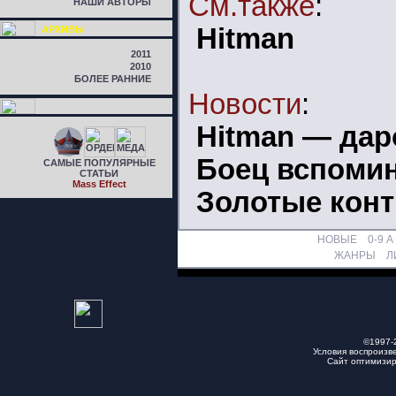
См.также
:
НАШИ АВТОРЫ
Hitman
АРХИВЫ
2011
2010
БОЛЕЕ РАННИЕ
Новости
:
Hitman — да
Боец вспоми
САМЫЕ ПОПУЛЯРНЫЕ
СТАТЬИ
Mass Effect
Золотые кон
НОВЫЕ
0-9
A
ЖАНРЫ
Л
©1997-
Условия воспроизв
Сайт оптимизи