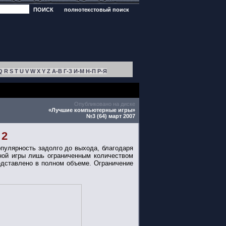
ПОИСК
полнотекстовый поиск
Q
R
S
T
U
V
W
X
Y
Z
А-В
Г-З
И-М
Н-П
Р-Я
Опубликовано на диске
«Лучшие компьютерные игры»
№3 (64) март 2007
 2
пулярность задолго до выхода, благодаря
ной игры лишь ограниченным количеством
едставлено в полном объеме. Ограничение