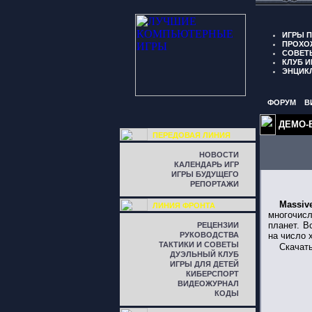
ИГРЫ 
ПРОХО
СОВЕТ
КЛУБ И
ЭНЦИК
ФОРУМ
В
ДЕМО-
ПЕРЕДОВАЯ ЛИНИЯ
НОВОСТИ
КАЛЕНДАРЬ ИГР
ИГРЫ БУДУЩЕГО
РЕПОРТАЖИ
Massive
ЛИНИЯ ФРОНТА
многочисл
планет. В
РЕЦЕНЗИИ
РУКОВОДСТВА
на число 
ТАКТИКИ И СОВЕТЫ
Скачат
ДУЭЛЬНЫЙ КЛУБ
ИГРЫ ДЛЯ ДЕТЕЙ
КИБЕРСПОРТ
ВИДЕОЖУРНАЛ
КОДЫ