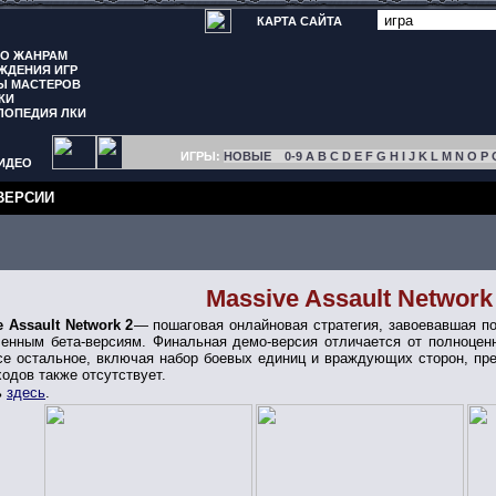
КАРТА САЙТА
ПО ЖАНРАМ
ЖДЕНИЯ ИГР
Ы МАСТЕРОВ
КИ
ЛОПЕДИЯ ЛКИ
ИГРЫ:
НОВЫЕ
0-9
A
B
C
D
E
F
G
H
I
J
K
L
M
N
O
P
ИДЕО
ВЕРСИИ
Massive Assault Network
 Assault Network 2
— пошаговая онлайновая стратегия, завоевавшая по
енным бета-версиям. Финальная демо-версия отличается от полноцен
се остальное, включая набор боевых единиц и враждующих сторон, пр
ходов также отсутствует.
ь
здесь
.