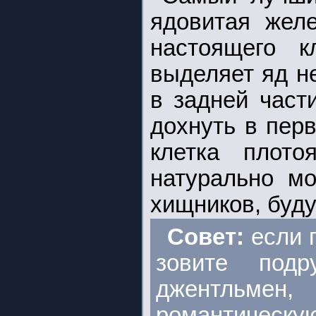
ядовитая жел
настоящего к
выделяет яд н
в задней част
дохнуть в пер
клетка плото
натурально мо
хищников, буду
Совет:
если 
зовите под
джентльме
романтическую