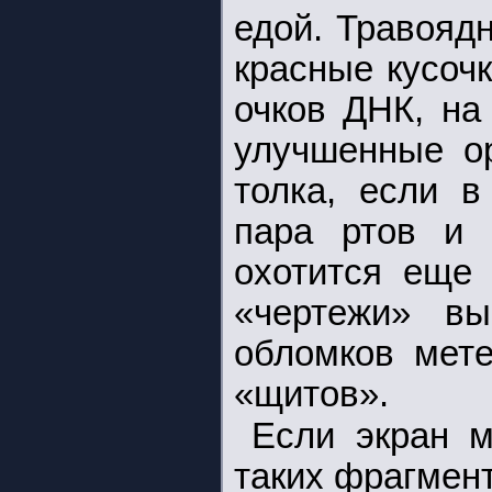
едой. Травояд
красные кусоч
очков ДНК, на
улучшенные о
толка, если в
пара ртов и 
охотится еще
«чертежи» в
обломков мет
«щитов».
Если экран м
таких фрагмент