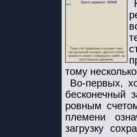
р
в
т
с
Пока эти тварюшки слушают наш
гастрольный концерт, другое племя
запросто может совершить набег на
п
опустевшую деревню.
тому несколько
Во-первых, х
бесконечный з
ровным счетом
племени озна
загрузку сохр