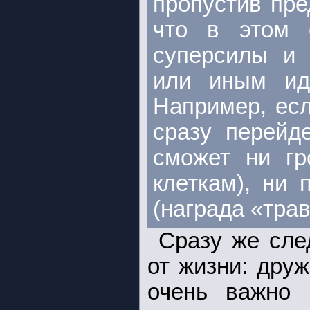
пропустив пре
что в этом 
суперсилы и 
или иным ид
Например, есл
сразу перейд
сможет ни гр
клеткам), ни
(награда «тра
Сразу же сле
от жизни: дру
очень важно 