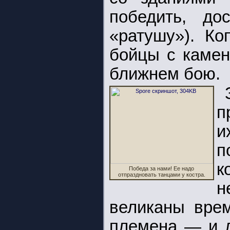
победить, до
«ратушу»). Ко
бойцы с камен
ближнем бою.
п
и
п
к
Победа за нами! Ее надо
отпраздновать танцами у костра.
н
великаны врем
племена — и л