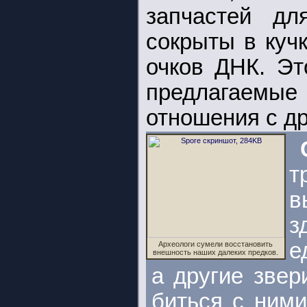
запчастей дл
сокрыты в куч
очков ДНК. Эт
предлагаем
отношения с др
т
в
з
е
Археологи сумели восстановить
внешность наших далеких предков.
а другие звер
биться с ними