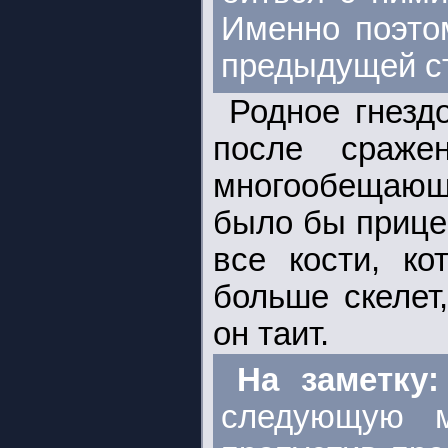
Именно поэто
предыдущей с
Родное гнезд
после сраже
многообещающ
было бы прице
все кости, ко
больше скелет
он таит.
На заметку
следующую м