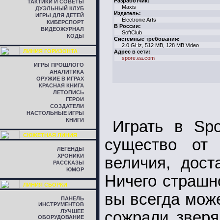
Разработчик:
ТАКТИКИ И СОВЕТЫ
Maxis
ДУЭЛЬНЫЙ КЛУБ
Издатель:
ИГРЫ ДЛЯ ДЕТЕЙ
Electronic Arts
КИБЕРСПОРТ
В России:
ВИДЕОЖУРНАЛ
SoftClub
КОДЫ
Системные требования:
2.0 GHz, 512 MB, 128 MB Video
ЛИНИЯ ГОРИЗОНТА
Адрес в сети:
spore.ea.com
ИГРЫ ПРОШЛОГО
АНАЛИТИКА
ОРУЖИЕ В ИГРАХ
КРАСНАЯ КНИГА
ЛЕТОПИСЬ
ГЕРОИ
СОЗДАТЕЛИ
НАСТОЛЬНЫЕ ИГРЫ
КНИГИ
Играть в Spo
СЮЖЕТНАЯ ЛИНИЯ
существо от 
ЛЕГЕНДЫ
ХРОНИКИ
величия, дост
РАССКАЗЫ
ЮМОР
Ничего страшн
ЛИНИЯ СБОРКИ
вы всегда мож
ПАНЕЛЬ
ИНСТРУМЕНТОВ
ЛУЧШЕЕ
сожрали зверя
ОБОРУДОВАНИЕ