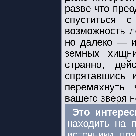
разве что пре
спуститься 
возможность л
но далеко — и
земных хищни
странно, де
спрятавшись 
перемахнуть 
вашего зверя н
Это интере
находить на 
источники пря