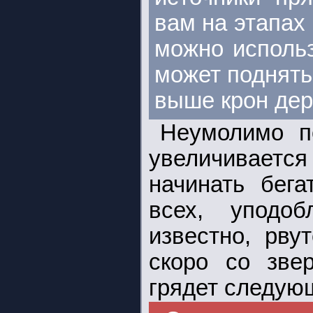
вам на этапах
можно использ
может поднять
выше крон дер
Неумолимо по
увеличивается
начинать бега
всех, уподоб
известно, рву
скоро со зве
грядет следующ