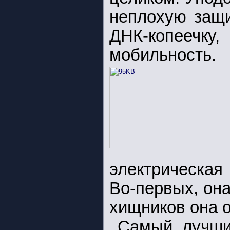
неплохую защи
ДНК-копееч
мобильность.
электрическая
Во-первых, она
хищников она о
Самый лучши