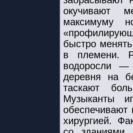
забрасывают н
окучивают м
максимуму н
«профилирующ
быстро менять
в племени. 
водоросли — 
деревня на б
таскают бол
Музыканты иг
обеспечивают 
хирургией. Фа
со зданиями 