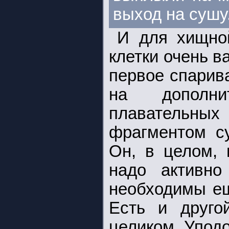
выход на сушу
И для хищно
клетки очень в
первое спарив
на дополни
плавательных
фрагментом с
Он, в целом, 
надо активно
необходимы ещ
Есть и друго
целиком. Упод