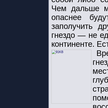
Чем дальше м
опаснее буд
заполучить др
гнездо — не е
континенте. Ест
Вр
гне
мес
глу
стр
пом
во