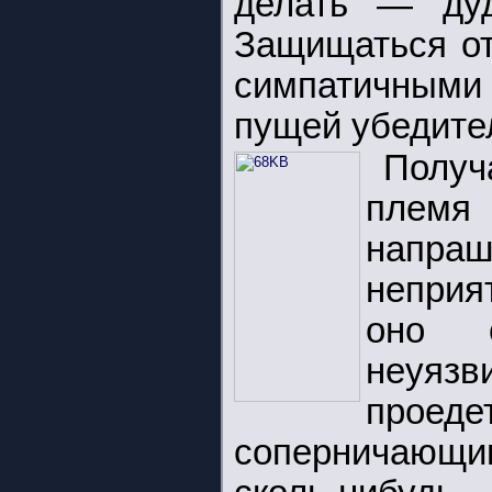
делать — дуд
Защищаться от
симпатичными
пущей убедите
Получ
плем
напр
неприя
оно с
неуязв
прое
соперничающи