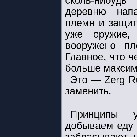
сколь-нибудь
деревню напа
племя и защит
уже оружие,
вооружено п
Главное, что 
больше максим
Это — Zerg R
заменить.
Принципы у
добываем еду 