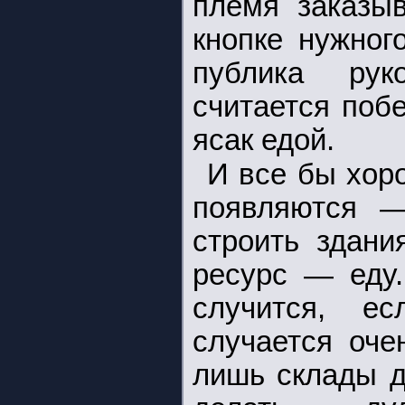
племя заказы
кнопке нужног
публика рук
считается поб
ясак едой.
И все бы хор
появляются —
строить здани
ресурс — еду.
случится, е
случается оче
лишь склады д