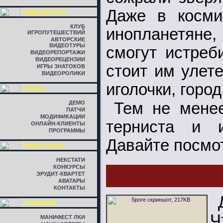
Даже в косми
ВИДЕОЖУРНАЛ
КЛУБ
инопланетяне,
ИГРОПУТЕШЕСТВИЙ
АВТОРСКИЕ
ВИДЕОТУРЫ
смогут истреб
ВИДЕОРЕПОРТАЖИ
ВИДЕОРЕЦЕНЗИИ
стоит им улете
ИГРЫ ЗНАТОКОВ
ВИДЕОРОЛИКИ
иголочки, город
ФАЙЛЫ
ДЕМО
Тем не менее
ПАТЧИ
МОДИФИКАЦИИ
терниста и и
ОНЛАЙН-КЛИЕНТЫ
ПРОГРАММЫ
Давайте посмот
ЛИНИЯ СВЯЗИ
НЕКСТАТИ
КОНКУРСЫ
ЭРУДИТ-КВАРТЕТ
АВАТАРЫ
КОНТАКТЫ
О ЖУРНАЛЕ
Ч
МАНИФЕСТ ЛКИ