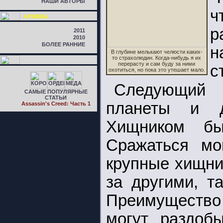
НАШИ АВТОРЫ
ч
АРХИВЫ
р
2011
2010
БОЛЕЕ РАННИЕ
н
В глубине мелькают челюсти каких-
то страхолюдин. Когда-нибудь я их
перерасту и сам буду за ними
с
охотиться, но пока это утешает мало.
Следующий
САМЫЕ ПОПУЛЯРНЫЕ
СТАТЬИ
планеты и д
Assassin's Creed: Часть 1
Хищником бы
Сражаться мо
крупные хищник
за другими, т
Преимущество 
могут раздобы