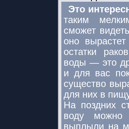
Это интерес
таким мелки
сможет видеть
оно вырастет
остатки рако
воды — это д
и для вас по
существо выра
для них в пищу
На поздних ст
воду можно
выплыли на ме