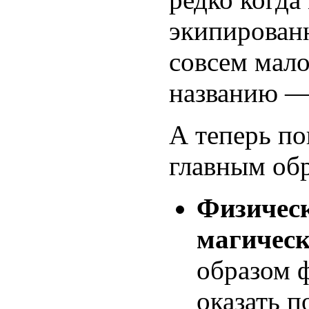
экипированн
совсем мало
названию — 
А теперь по
главным об
Физичес
магическ
образом ф
оказать 