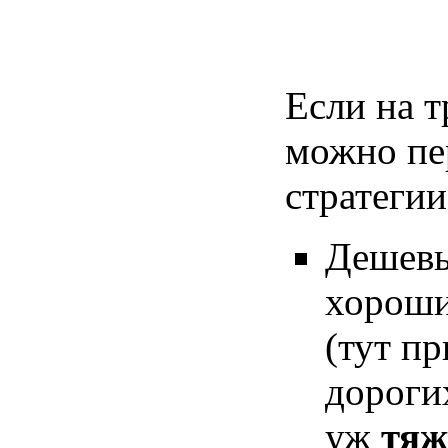
Если на т
можно пе
стратеги
Дешевы
хороши
(тут п
дороги
уж
тяж