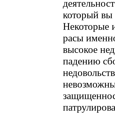
деятельност
который вы 
Некоторые и
расы именно
высокое нед
падению сбо
недовольств
невозможны
защищенност
патрулирова