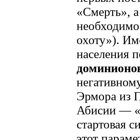
«Смерть», а
необходимо
охоту»). И
населения 
доминионо
негативном
Эрмора из П
Абисии — «
стартовая с
этот параме