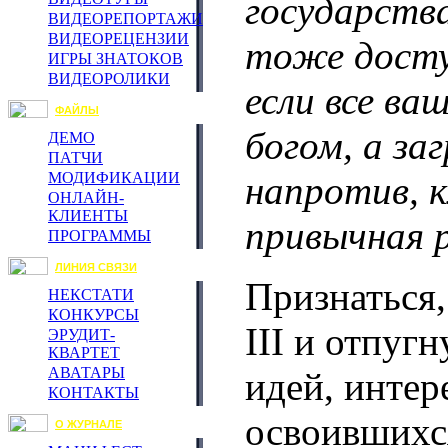
государств
ВИДЕОРЕПОРТАЖИ
ВИДЕОРЕЦЕНЗИИ
тоже досту
ИГРЫ ЗНАТОКОВ
ВИДЕОРОЛИКИ
если все ва
ФАЙЛЫ
богом, а з
ДЕМО
ПАТЧИ
напротив, к
МОДИФИКАЦИИ
ОНЛАЙН-
КЛИЕНТЫ
привычная р
ПРОГРАММЫ
ЛИНИЯ СВЯЗИ
Признаться
НЕКСТАТИ
КОНКУРСЫ
III и отпуг
ЭРУДИТ-
КВАРТЕТ
АВАТАРЫ
идей, интер
КОНТАКТЫ
освоившихся
О ЖУРНАЛЕ