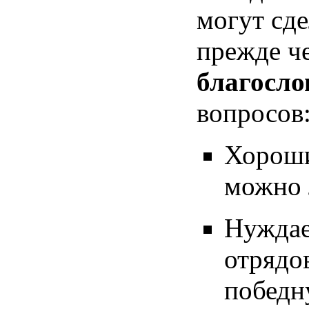
могут сд
прежде че
благосло
вопросов
Хороши
можно 
Нуждае
отрядо
победн