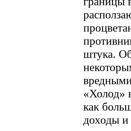
границы 
располза
процветан
противни
штука. Об
некоторы
вредными
«Холод» в
как боль
доходы и