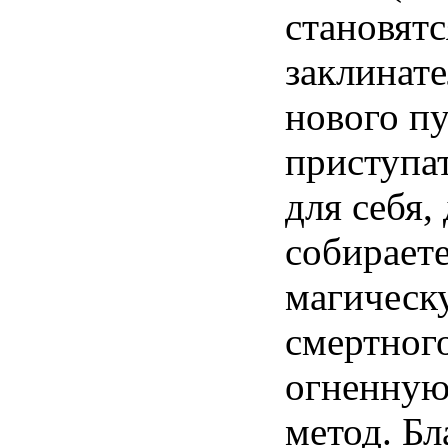
становят
заклинате
нового п
приступат
для себя,
собираете
магическ
смертног
огненную
метод. Бл