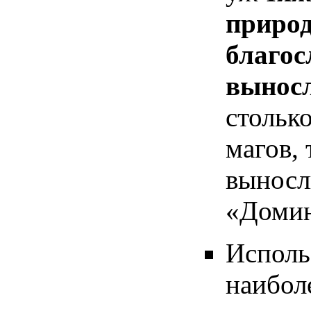
природ
благос
вынос
стольк
магов,
выносл
«Домин
Исполь
наибол