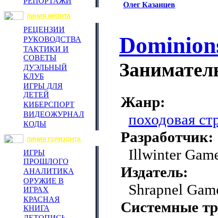
РЕПОРТАЖИ
Олег Казанцев
ЛИНИЯ ФРОНТА
РЕЦЕНЗИИ
Dominions
РУКОВОДСТВА
ТАКТИКИ И
СОВЕТЫ
Занимател
ДУЭЛЬНЫЙ
КЛУБ
ИГРЫ ДЛЯ
ДЕТЕЙ
Жанр:
КИБЕРСПОРТ
ВИДЕОЖУРНАЛ
походовая ст
КОДЫ
Разработчик:
ЛИНИЯ ГОРИЗОНТА
Illwinter Gam
ИГРЫ
ПРОШЛОГО
Издатель:
АНАЛИТИКА
ОРУЖИЕ В
Shrapnel Gam
ИГРАХ
КРАСНАЯ
Системные тр
КНИГА
ЛЕТОПИСЬ