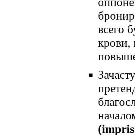
оппоне
бронир
всего б
крови,
повыше
Зачаст
претенд
благос
начало
(impri