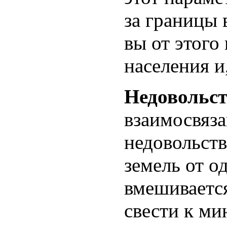
за границы 
вы от этого
населения и,
Недовольс
взаимосвяза
недовольст
земель от о
вмешиваетс
свести к м