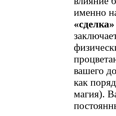
влияние б
именно на
«сделка»
заключает
физически
процвета
вашего д
как поряд
магия). В
постоянн