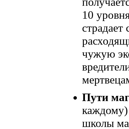
получает
10 уровня
страдает 
расходящ
чужую эк
вредител
мертвеца
Пути ма
каждому)
школы ма