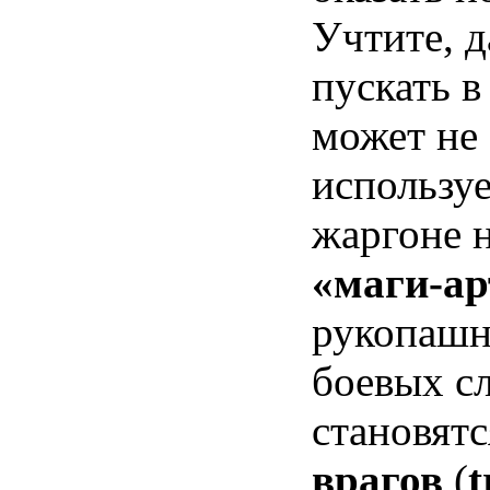
Учтите, д
пускать в
может не
используе
жаргоне 
«маги-а
рукопашн
боевых с
становятс
врагов
(
t