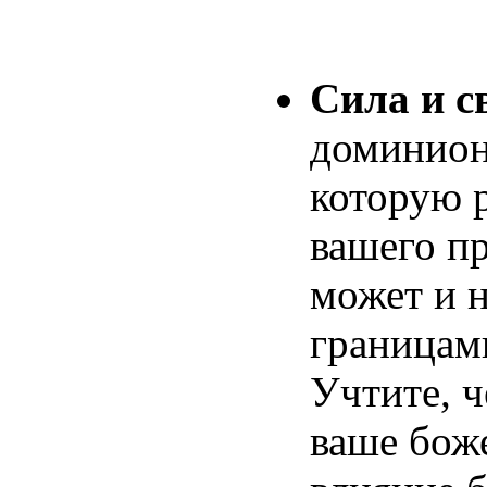
Сила и с
доминионо
которую 
вашего пр
может и 
границами
Учтите, 
ваше бож