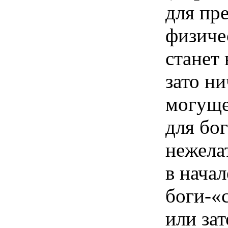
для пре
физиче
станет
зато н
могуще
для бо
нежела
в начал
боги-«
или за