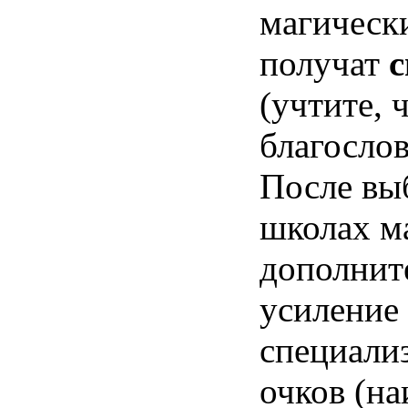
магически
получат
(учтите, 
благосло
После вы
школах ма
дополнит
усиление
специализ
очков (н