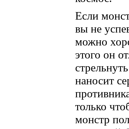
Если монст
вы не успе
можно хор
этого он о
стрельнуть
наносит се
противника
только что
монстр пол