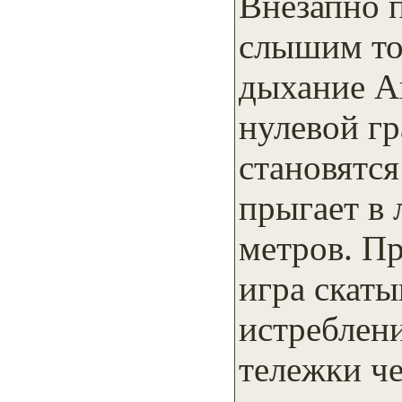
Внезапно п
слышим тол
дыхание Ай
нулевой гр
становятся
прыгает в
метров. Пр
игра скаты
истреблен
тележки че