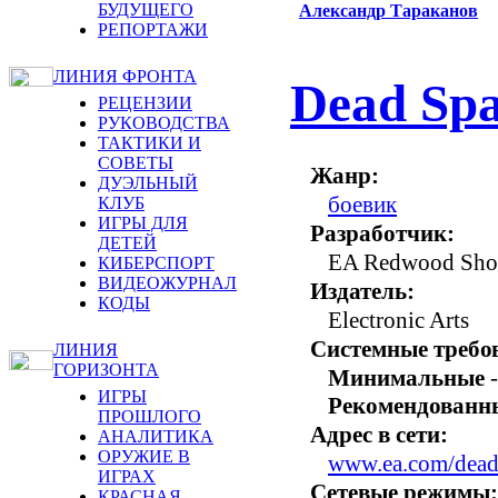
БУДУЩЕГО
Александр Тараканов
РЕПОРТАЖИ
ЛИНИЯ ФРОНТА
Dead Sp
РЕЦЕНЗИИ
РУКОВОДСТВА
ТАКТИКИ И
СОВЕТЫ
Жанр:
ДУЭЛЬНЫЙ
боевик
КЛУБ
ИГРЫ ДЛЯ
Разработчик:
ДЕТЕЙ
EA Redwood Sho
КИБЕРСПОРТ
ВИДЕОЖУРНАЛ
Издатель:
КОДЫ
Electronic Arts
Системные требо
ЛИНИЯ
ГОРИЗОНТА
Минимальные
-
ИГРЫ
Рекомендованн
ПРОШЛОГО
Адрес в сети:
АНАЛИТИКА
ОРУЖИЕ В
www.ea.com/dead
ИГРАХ
Сетевые режимы:
КРАСНАЯ