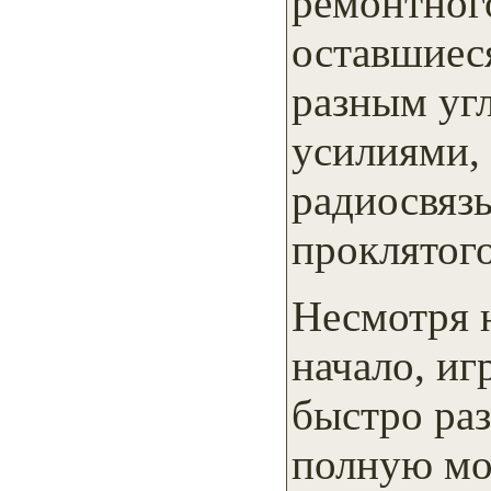
ремонтного
оставшиес
разным уг
усилиями,
радиосвязь
проклятого
Несмотря 
начало, иг
быстро раз
полную мо