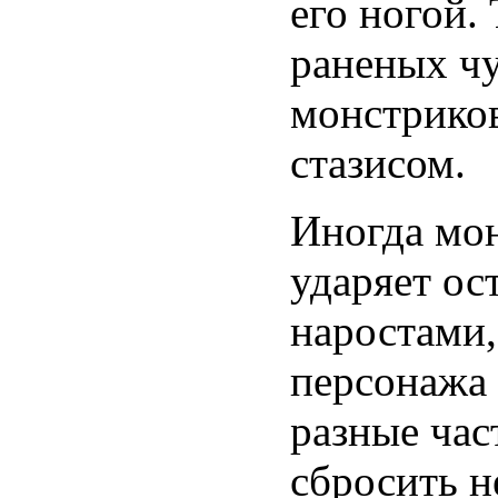
его ногой.
раненых ч
монстриков
стазисом.
Иногда мон
ударяет ос
наростами,
персонажа 
разные час
сбросить н