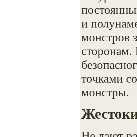
постоянны
и полунаме
монстров з
сторонам. 
безопасног
точками с
монстры.
Жестоки
Не дают ра