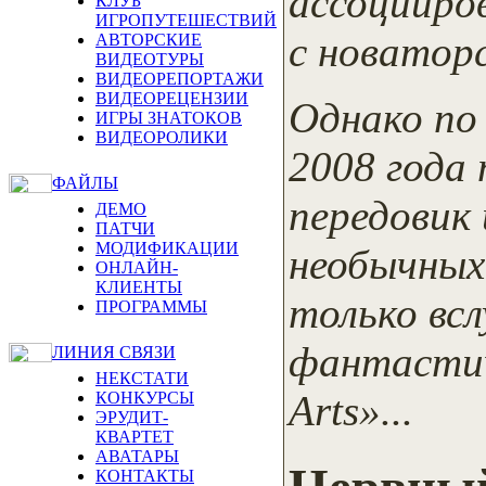
ассоцииров
КЛУБ
ИГРОПУТЕШЕСТВИЙ
с новатор
АВТОРСКИЕ
ВИДЕОТУРЫ
ВИДЕОРЕПОРТАЖИ
ВИДЕОРЕЦЕНЗИИ
Однако по 
ИГРЫ ЗНАТОКОВ
ВИДЕОРОЛИКИ
2008 года
ФАЙЛЫ
передовик 
ДЕМО
ПАТЧИ
МОДИФИКАЦИИ
необычных
ОНЛАЙН-
КЛИЕНТЫ
только вс
ПРОГРАММЫ
фантастич
ЛИНИЯ СВЯЗИ
НЕКСТАТИ
Arts»...
КОНКУРСЫ
ЭРУДИТ-
КВАРТЕТ
АВАТАРЫ
КОНТАКТЫ