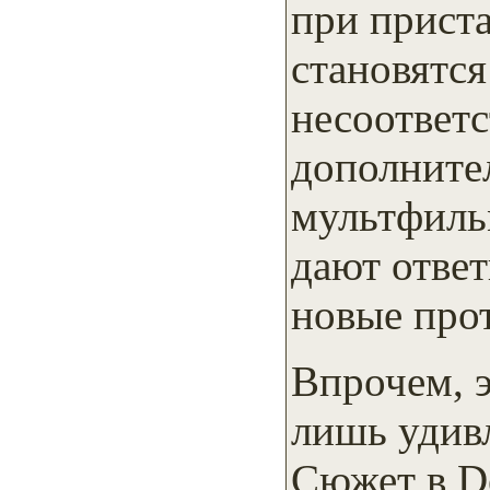
при прист
становятс
несоответс
дополните
мультфиль
дают ответ
новые про
Впрочем, 
лишь удивл
Сюжет в De