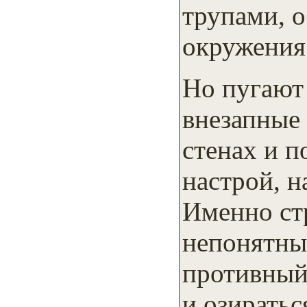
трупами, 
окружения 
Но пугают
внезапные 
стенах и п
настрой, н
Именно стр
непонятны
противный 
и озиратьс