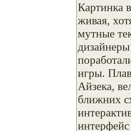
Картинка в
живая, хот
мутные тек
дизайнеры
поработал
игры. Пла
Айзека, ве
ближних сх
интерактив
интерфейс 