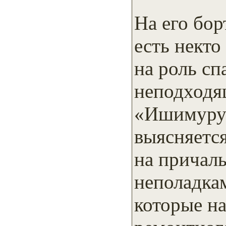
На его бор
есть нект
на роль сп
неподходя
«Ишимуру»
выясняется
на причал
неполадка
которые н