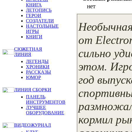
КНИГА
нет
ЛЕТОПИСЬ
ГЕРОИ
СОЗДАТЕЛИ
Необычная
НАСТОЛЬНЫЕ
ИГРЫ
от Electro
КНИГИ
СЮЖЕТНАЯ
сильно уди
ЛИНИЯ
ЛЕГЕНДЫ
этом. Игро
ХРОНИКИ
РАССКАЗЫ
год выпус
ЮМОР
спортивны
ЛИНИЯ СБОРКИ
ПАНЕЛЬ
ИНСТРУМЕНТОВ
размножал
ЛУЧШЕЕ
ОБОРУДОВАНИЕ
кормил ры
ВИДЕОЖУРНАЛ