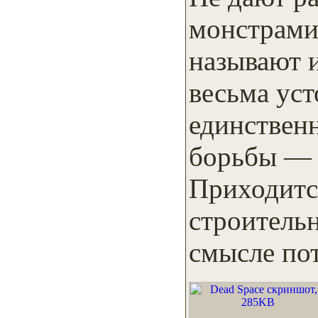
монстрами
называют 
весьма ус
единствен
борьбы — 
Приходитс
строитель
смысле по