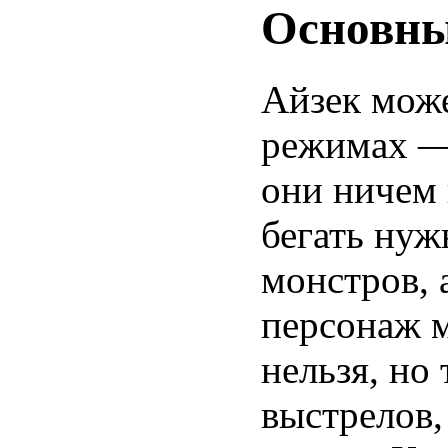
Основны
Айзек може
режимах —
они ничем 
бегать нуж
монстров, 
персонаж м
нельзя, но
выстрелов,