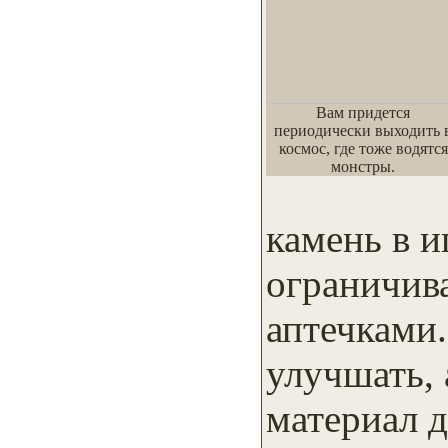
Вам придется
периодически выходить 
космос, где тоже водятся
монстры.
камень в и
ограничив
аптечками
улучшать, 
материал 