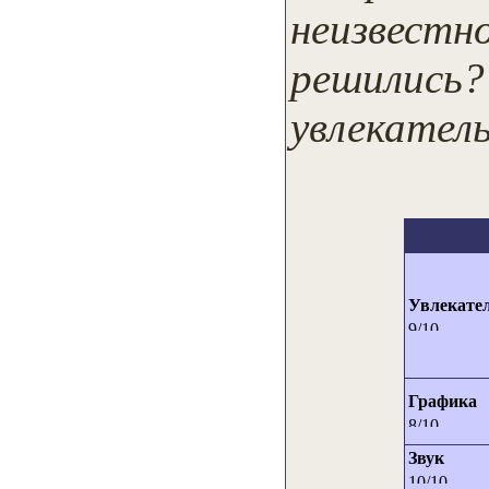
неизвестн
решились?
увлекател
Увлекате
Графика
Звук