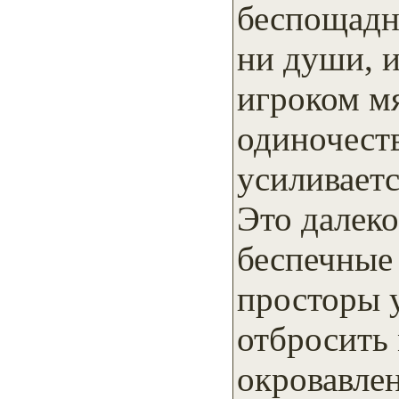
беспощадн
ни души, и
игроком мя
одиночеств
усиливаетс
Это далеко
беспечные
просторы 
отбросить
окровавле