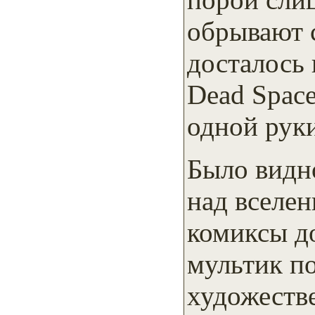
обрывают 
досталось 
Dead Spac
одной руки
Было видно
над вселе
комиксы д
мультик по
художеств