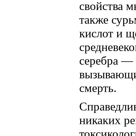
свойства м
также сурь
кислот и щ
средневеко
серебра — 
вызывающи
смерть.
Справедлив
никаких р
токсиколог