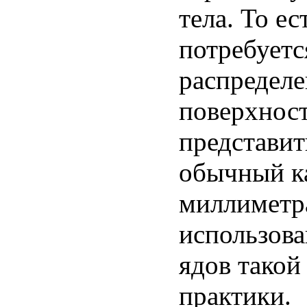
тела. То ес
потребуетс
распределе
поверхност
представит
обычный ка
миллиметра
использов
ядов такой
практики.