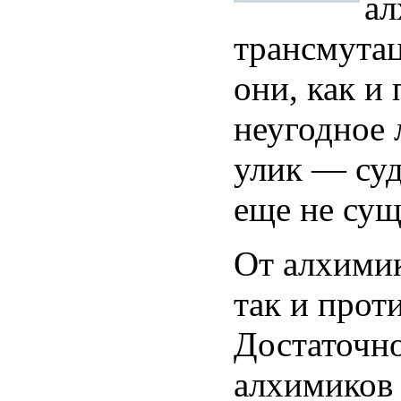
ал
трансмутац
они, как и
неугодное 
улик — су
еще не сущ
От алхимик
так и прот
Достаточн
алхимиков 