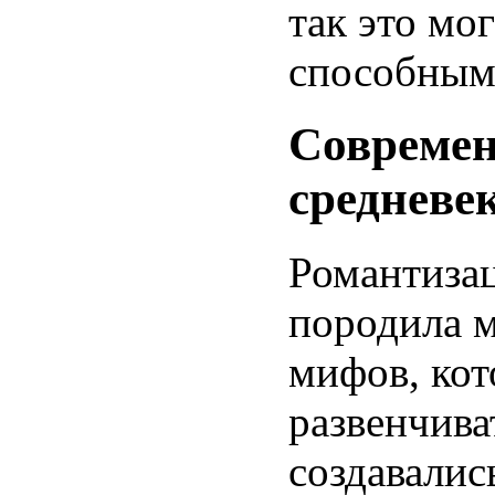
так это м
способными
Совреме
средневе
Романтизац
породила 
мифов, кот
развенчива
создавалис