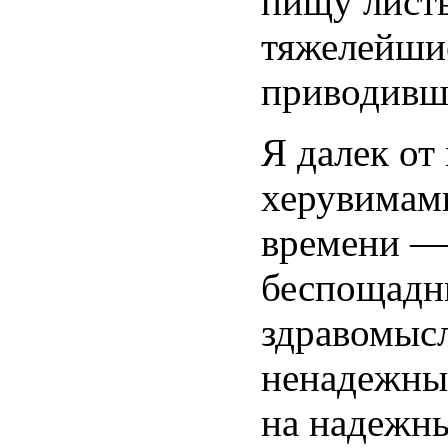
пищу листь
тяжелейшие
приводивши
Я далек от
херувимам
времени —
беспощадн
здравомысл
ненадежный
на надежны