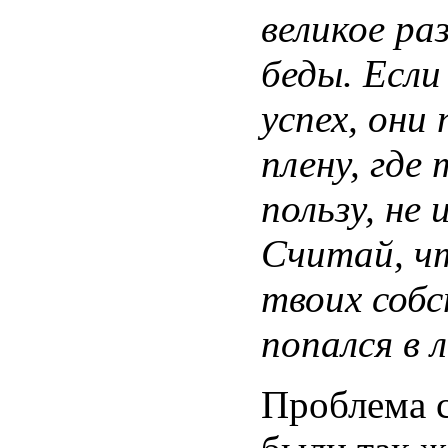
великое ра
беды. Если
успех, он
плену, где
пользу, не
Считай, чт
твоих соб
попался в 
Проблема с