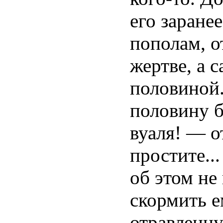
его заране
пополам, о
жертве, а 
половиной.
половину б
вуаля! — о
простите..
об этом не
скормить е
отравленну