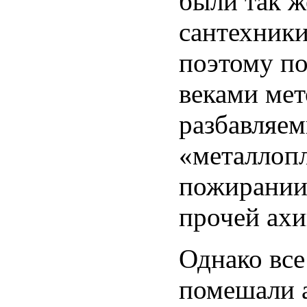
были так ж
сантехник
поэтому по
веками мет
разбавляе
«металлоп
пожирании
прочей ахи
Однако все
помешали 