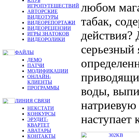
КЛУБ
любом мага
ИГРОПУТЕШЕСТВИЙ
АВТОРСКИЕ
ВИДЕОТУРЫ
табак, сод
ВИДЕОРЕПОРТАЖИ
ВИДЕОРЕЦЕНЗИИ
действия? 
ИГРЫ ЗНАТОКОВ
ВИДЕОРОЛИКИ
серьезный 
ФАЙЛЫ
определенн
ДЕМО
ПАТЧИ
МОДИФИКАЦИИ
приводящий
ОНЛАЙН-
КЛИЕНТЫ
воды, выпи
ПРОГРАММЫ
ЛИНИЯ СВЯЗИ
натриевую 
НЕКСТАТИ
КОНКУРСЫ
наступает 
ЭРУДИТ-
КВАРТЕТ
АВАТАРЫ
КОНТАКТЫ