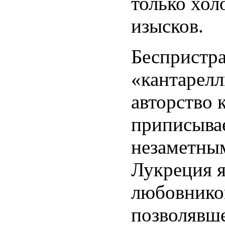
только хол
изысков.
Беспристр
«кантарелл
авторство 
приписывае
незаметны
Лукреция 
любовников
позволявше