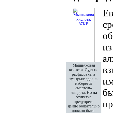
Ев
ср
об
из
ал
Мышьяковая
вз
кислота. Судя по
расфасовке, в
им
пузырьке едва ли
наберется
смертель-
бы
ная доза. Но на
этикетке
пр
предупреж-
дение обязательно
должно быть.