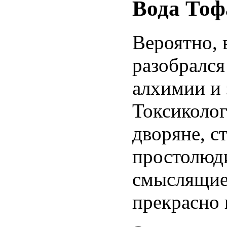
Вода Тоф
Вероятно, 
разобрался
алхимии и 
Токсиколо
дворяне, с
простолюди
смыслящие 
прекрасно