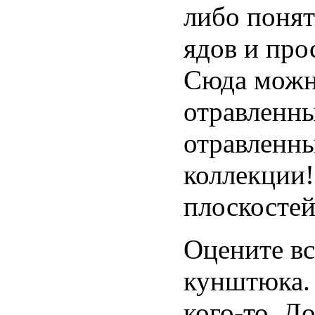
либо понят
ядов и про
Сюда можн
отравленны
отравленн
коллекции!
плоскостей
Оцените вс
кунштюка. 
кого-то. Д