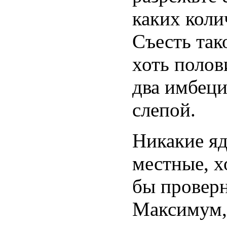
каких коли
Съесть так
хоть полов
два имбеци
слепой.
Никакие яд
местные, х
бы проверн
Максимум, 