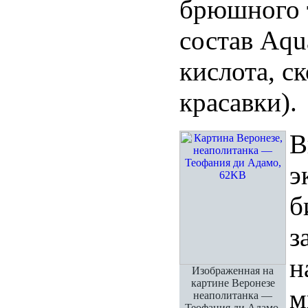
брюшного 
состав Aqu
кислота, с
красавки).
В
э
б
з
н
Изображенная на
картине Веронезе
м
неаполитанка —
Теофания ди Адамо.