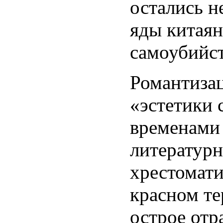
остались н
яды китая
самоубийст
Романтизац
«эстетики 
временами
литературн
хрестомат
красном т
острое отр