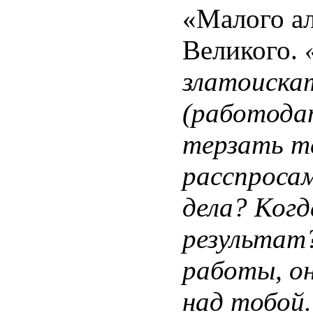
«Малого ал
Великого.
златоискат
(работода
терзать т
расспросам
дела? Ког
результат
работы, он
над тобой.