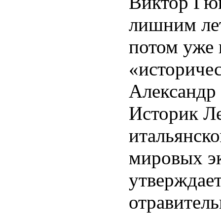
Виктор Гюг
лишним лет
потом уже
«историчес
Александр
Историк Ле
итальянско
мировых эк
утверждает
отравитель