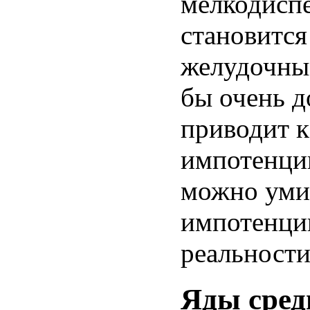
мелкодиспе
становится
желудочным
бы очень д
приводит 
импотенци
можно умир
импотенции
реальности
Яды сред