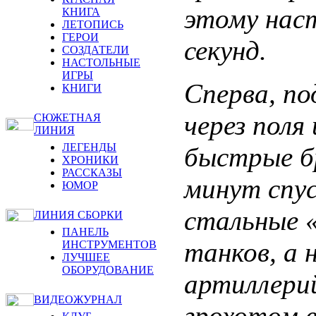
этому нас
КНИГА
ЛЕТОПИСЬ
ГЕРОИ
секунд.
СОЗДАТЕЛИ
НАСТОЛЬНЫЕ
ИГРЫ
Сперва, по
КНИГИ
через поля
СЮЖЕТНАЯ
ЛИНИЯ
ЛЕГЕНДЫ
быстрые б
ХРОНИКИ
РАССКАЗЫ
минут спус
ЮМОР
стальные 
ЛИНИЯ СБОРКИ
ПАНЕЛЬ
танков, а
ИНСТРУМЕНТОВ
ЛУЧШЕЕ
ОБОРУДОВАНИЕ
артиллерий
ВИДЕОЖУРНАЛ
грохотом в