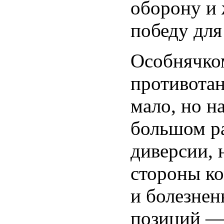
оборону и
победу для
Особнячком
противота
мало, но н
большом ра
диверсии, 
стороны ко
и болезне
позиций — 