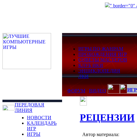
" border="0"
ИГРЫ ПО ЖАНРАМ
ПРОХОЖДЕНИЯ ИГР
СОВЕТЫ МАСТЕРОВ
КЛУБ ИКИ
ЭНЦИКЛОПЕДИЯ
ЛКИ
ИГР
ФОРУМ
ВИДЕО
ПЕРЕДОВАЯ
ЛИНИЯ
РЕЦЕНЗИИ
НОВОСТИ
КАЛЕНДАРЬ
ИГР
ИГРЫ
Автор материала: