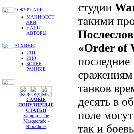
студии
War
О ЖУРНАЛЕ
такими про
МАНИФЕСТ
ЛКИ
НАШИ
Послеслов
АВТОРЫ
«Order of
АРХИВЫ
2011
последние
2010
БОЛЕЕ
РАННИЕ
сражениям 
танков вре
десять в о
САМЫЕ
ПОПУЛЯРНЫЕ
СТАТЬИ
поле могут
Vampire: The
Masquerade -
так и боев
Bloodlines