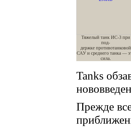
Тяжелый танк ИС-3 при
под-
держке противотанковой
САУ и среднего танка — э
сила.
Tanks обза
нововведен
Прежде вс
приближенн