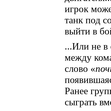
игрок може
танк под с
выйти в бо
...Или не 
между кома
слово «
по
появившаяс
Ранее груп
сыграть вм