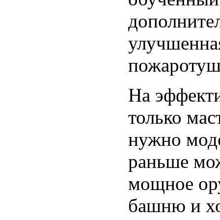
дополните
улучшенная
пожаротуш
На эффекти
только ма
нужно моде
раньше мож
мощное ору
башню и хо