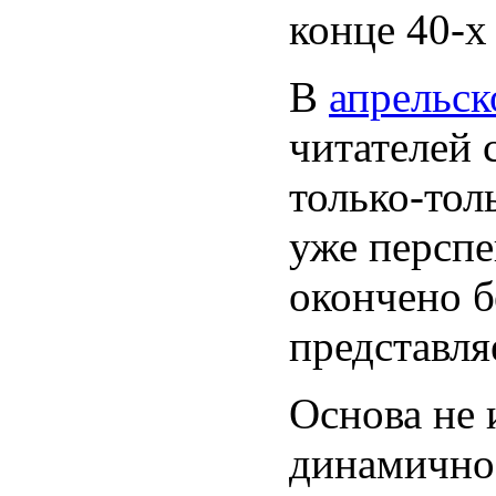
конце 40-х
В
апрельс
читателей 
только-тол
уже персп
окончено б
представля
Основа не 
динамичное