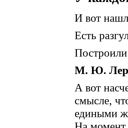
И вот нашл
Есть разгул
Построили 
М. Ю. Ле
А вот насч
смысле, чт
едиными ж
На момент 