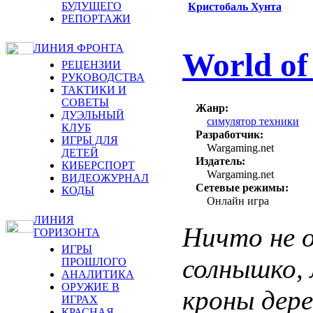
БУДУЩЕГО
Кристобаль Хунта
РЕПОРТАЖИ
ЛИНИЯ ФРОНТА
World of
РЕЦЕНЗИИ
РУКОВОДСТВА
ТАКТИКИ И
СОВЕТЫ
Жанр:
ДУЭЛЬНЫЙ
симулятор техники
КЛУБ
Разработчик:
ИГРЫ ДЛЯ
Wargaming.net
ДЕТЕЙ
Издатель:
КИБЕРСПОРТ
Wargaming.net
ВИДЕОЖУРНАЛ
Сетевые режимы:
КОДЫ
Онлайн игра
ЛИНИЯ
Ничто не 
ГОРИЗОНТА
ИГРЫ
солнышко, 
ПРОШЛОГО
АНАЛИТИКА
ОРУЖИЕ В
кроны дере
ИГРАХ
КРАСНАЯ