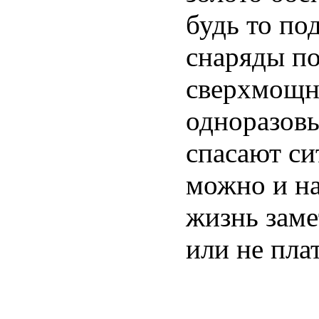
будь то по
снаряды п
сверхмощн
одноразовы
спасают си
можно и на
жизнь заме
или не пла