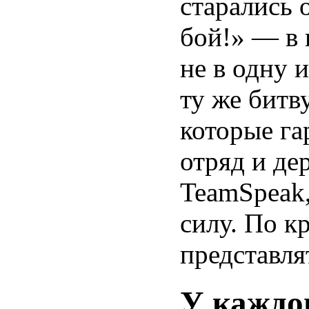
старались 
бой!» — в 
не в одну и
ту же битву
которые га
отряд и де
TeamSpeak,
силу. По к
представлят
У каждог