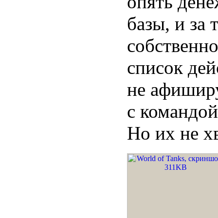
опять дене
базы, и за 
собственно
список дей
не афиширу
с командой
Но их не хв