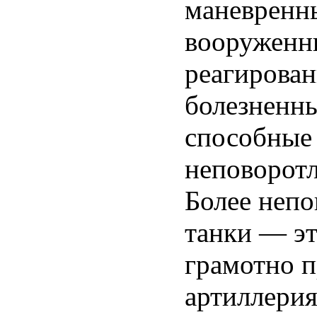
маневренн
вооруженн
реагирован
болезненны
способные
неповоротл
Более неп
танки — эт
грамотно п
артиллери