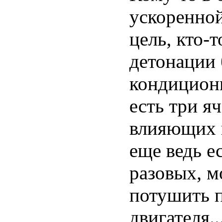
ускоренной
цель, кто-
детонации 
кондициони
есть три я
влияющих н
еще ведь е
разовых, м
потушить п
двигателя.