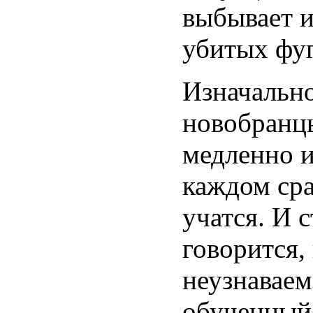
выбывает и
убитых фуг
Изначальн
новобранц
медленно и
каждом сра
учатся. И 
говорится, 
неузнаваем
обученный