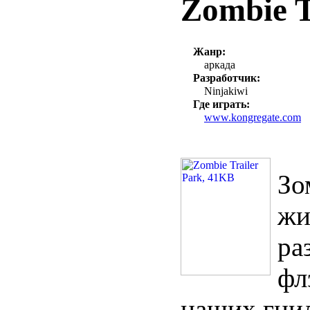
Zombie T
Жанр:
аркада
Разработчик:
Ninjakiwi
Где играть:
www.kongregate.com
Зо
жи
ра
фл
наших гни