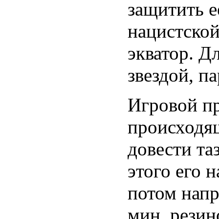
защитить е
нацистско
экватор. Дл
звездой, п
Игровой пр
происходящ
довести та
этого его 
потом нап
мин, резин