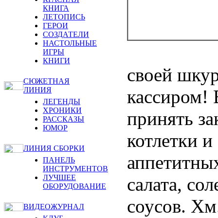
КНИГА
ЛЕТОПИСЬ
ГЕРОИ
СОЗДАТЕЛИ
НАСТОЛЬНЫЕ
ИГРЫ
КНИГИ
своей шкур
СЮЖЕТНАЯ
ЛИНИЯ
кассиром! 
ЛЕГЕНДЫ
ХРОНИКИ
принять за
РАССКАЗЫ
ЮМОР
котлетки и
ЛИНИЯ СБОРКИ
аппетитных
ПАНЕЛЬ
ИНСТРУМЕНТОВ
ЛУЧШЕЕ
салата, со
ОБОРУДОВАНИЕ
соусов. Хм
ВИДЕОЖУРНАЛ