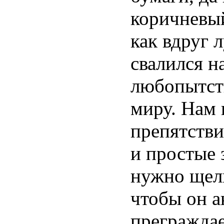
коричневый
как вдруг 
свалился н
любопытст
миру. Нам 
препятстви
и простые 
нужно щелк
чтобы он а
преграждае