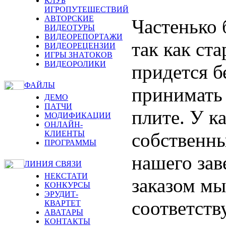
КЛУБ
ИГРОПУТЕШЕСТВИЙ
АВТОРСКИЕ
Частенько 
ВИДЕОТУРЫ
ВИДЕОРЕПОРТАЖИ
так как ст
ВИДЕОРЕЦЕНЗИИ
ИГРЫ ЗНАТОКОВ
ВИДЕОРОЛИКИ
придется б
ФАЙЛЫ
принимать 
ДЕМО
ПАТЧИ
плите. У к
МОДИФИКАЦИИ
ОНЛАЙН-
КЛИЕНТЫ
собственны
ПРОГРАММЫ
нашего за
ЛИНИЯ СВЯЗИ
НЕКСТАТИ
заказом м
КОНКУРСЫ
ЭРУДИТ-
соответств
КВАРТЕТ
АВАТАРЫ
КОНТАКТЫ