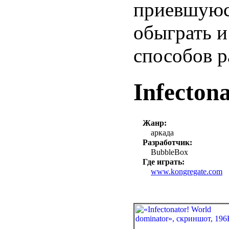
приевшуюс
обыграть и
способов 
Infecton
Жанр:
аркада
Разработчик:
BubbleBox
Где играть:
www.kongregate.com