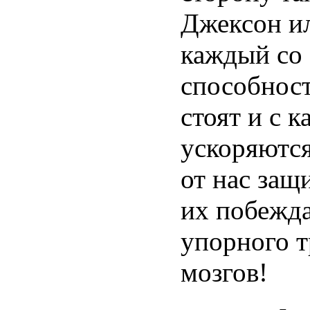
Джексон и
каждый со
способност
стоят и с 
ускоряются
от нас защ
их побежда
упорного т
мозгов!