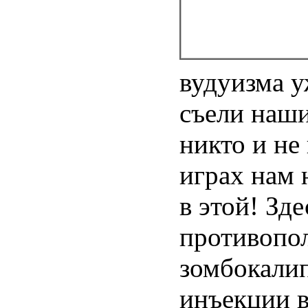
вудуизма у
съели наши
никто и не 
играх нам 
в этой! Зд
противопо
зомбокалип
инъекции в