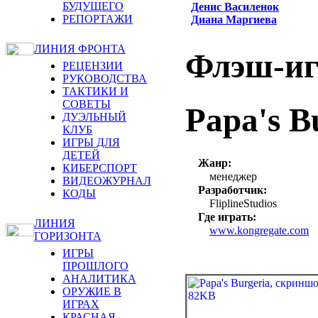
БУДУЩЕГО
Денис Василенок
РЕПОРТАЖИ
Диана Маргиева
ЛИНИЯ ФРОНТА
Флэш-и
РЕЦЕНЗИИ
РУКОВОДСТВА
ТАКТИКИ И
СОВЕТЫ
Papa's B
ДУЭЛЬНЫЙ
КЛУБ
ИГРЫ ДЛЯ
ДЕТЕЙ
Жанр:
КИБЕРСПОРТ
менеджер
ВИДЕОЖУРНАЛ
Разработчик:
КОДЫ
FliplineStudios
Где играть:
ЛИНИЯ
www.kongregate.com
ГОРИЗОНТА
ИГРЫ
ПРОШЛОГО
АНАЛИТИКА
ОРУЖИЕ В
ИГРАХ
КРАСНАЯ