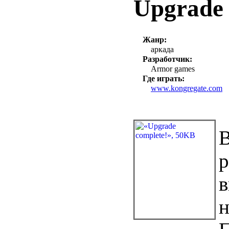
Upgrade 
Жанр:
аркада
Разработчик:
Armor games
Где играть:
www.kongregate.com
В
р
н