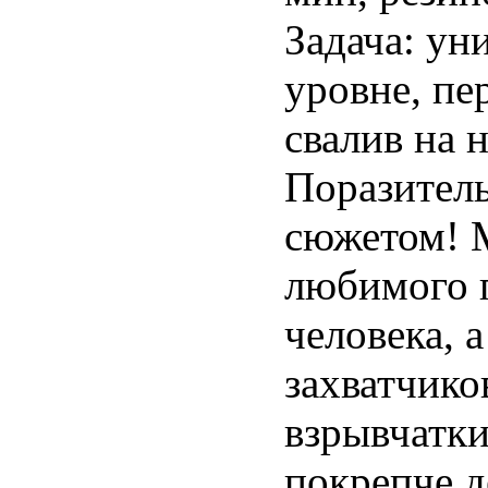
Задача: ун
уровне, пе
свалив на 
Поразитель
сюжетом! 
любимого г
человека, 
захватчико
взрывчатки
покрепче д