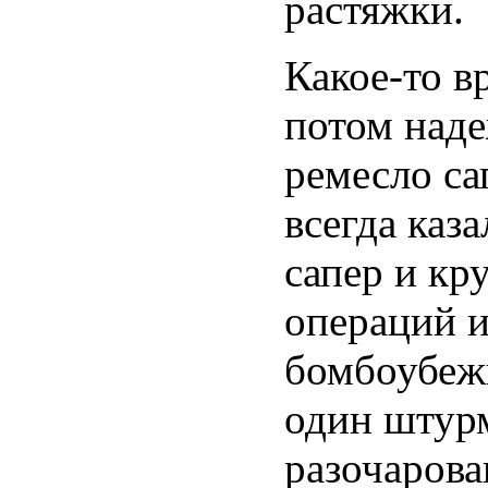
растяжки.
Какое-то в
потом наде
ремесло са
всегда каз
сапер и кр
операций и
бомбоубеж
один штурм
разочарова