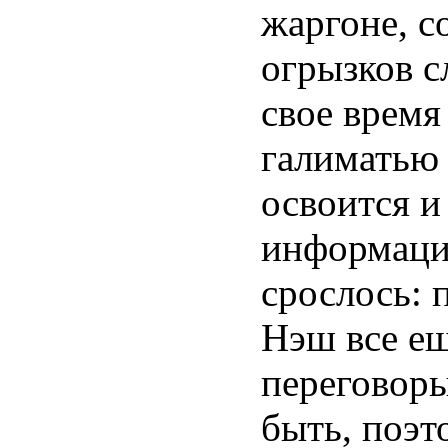
жаргоне, с
огрызков с
свое время
галиматью 
освоится и
информацию
срослось: 
Нэш все ещ
переговоры
быть, поэт