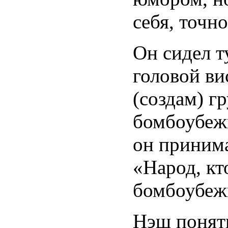
себя, точн
Он сидел т
головой ви
(создам) г
бомбоубежи
он принима
«Народ, кт
бомбоубеж
Нэш поняти