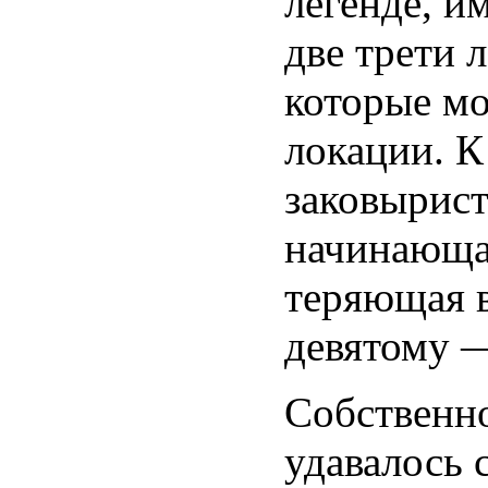
легенде, и
две трети 
которые мо
локации. К
заковырист
начинающая
теряющая 
девятому —
Собственн
удавалось 