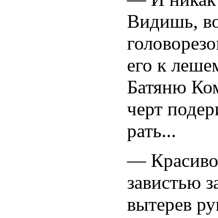
Видишь, во
головорезо
его к леше
Батяню Ком
черт подер
рать...
— Красиво 
завистью з
вытерев ру