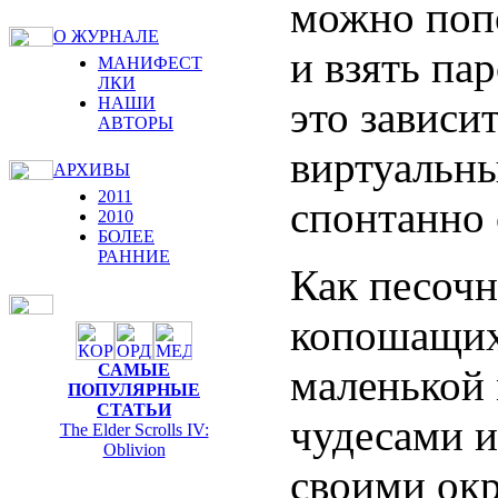
можно попо
О ЖУРНАЛЕ
и взять па
МАНИФЕСТ
ЛКИ
это зависи
НАШИ
АВТОРЫ
виртуальны
АРХИВЫ
2011
спонтанно
2010
БОЛЕЕ
РАННИЕ
Как песоч
копошащих
САМЫЕ
маленькой 
ПОПУЛЯРНЫЕ
СТАТЬИ
чудесами и
The Elder Scrolls IV:
Oblivion
своими окр