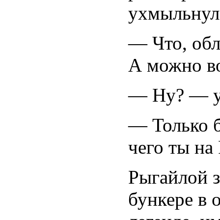
ухмыльнул
— Что, обл
А можно в
— Ну? — у
— Только б
чего ты на
Рыгайлой з
бункере в 