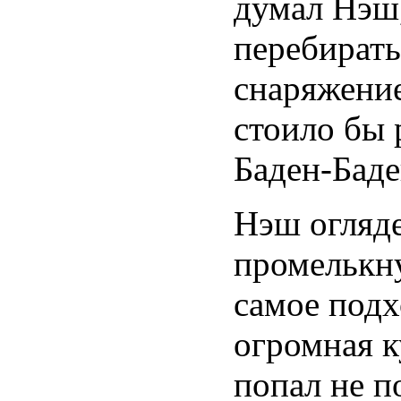
думал Нэш,
перебирать
снаряжение
стоило бы 
Баден-Баде
Нэш огляде
промелькну
самое подх
огромная к
попал не п