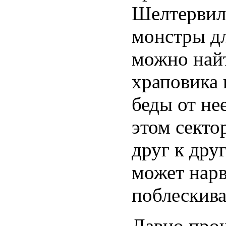
Шелтервиль
монстры дл
можно найт
храповика 
беды от нее
этом секто
друг к друг
может нарв
поблескива
Давно прош