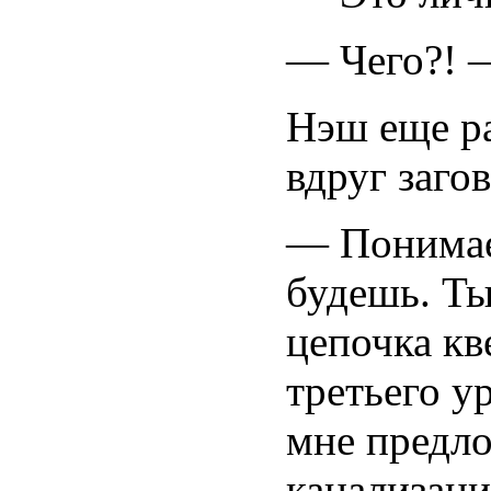
— Чего?! —
Нэш еще ра
вдруг заго
— Понимаеш
будешь. Ты
цепочка кве
третьего у
мне предло
канализаци