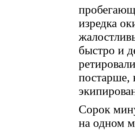
пробегающ
изредка ок
жалостливы
быстро и д
ретировали
постарше,
экипирова
Сорок мину
на одном м