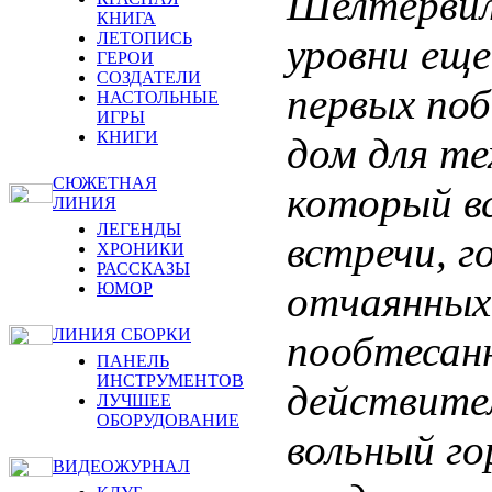
Шелтервил
КНИГА
ЛЕТОПИСЬ
уровни еще
ГЕРОИ
СОЗДАТЕЛИ
первых поб
НАСТОЛЬНЫЕ
ИГРЫ
КНИГИ
дом для те
СЮЖЕТНАЯ
который вс
ЛИНИЯ
ЛЕГЕНДЫ
встречи, г
ХРОНИКИ
РАССКАЗЫ
отчаянных 
ЮМОР
ЛИНИЯ СБОРКИ
пообтесан
ПАНЕЛЬ
ИНСТРУМЕНТОВ
действите
ЛУЧШЕЕ
ОБОРУДОВАНИЕ
вольный гор
ВИДЕОЖУРНАЛ