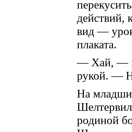
перекусить
действий, 
вид — уров
плаката.
— Хай, — 
рукой. — 
На младши
Шелтервилл
родиной бо