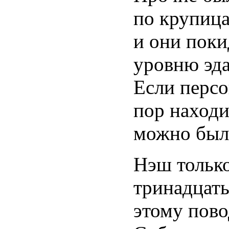
по крупица
и они пок
уровню эда
Если персо
пор находи
можно было
Нэш только
тринадцаты
этому пово