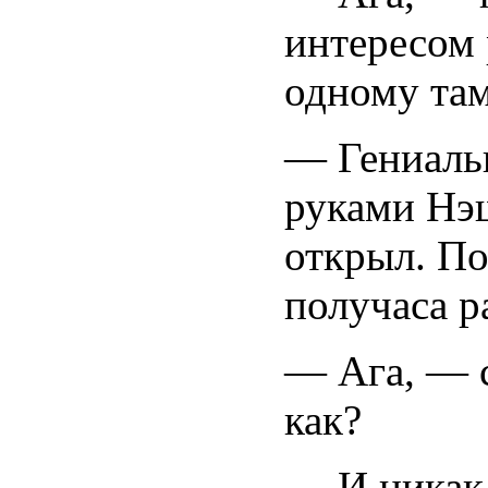
интересом 
одному там
— Гениаль
руками Нэш
открыл. По
получаса р
— Ага, — 
как?
— И никак