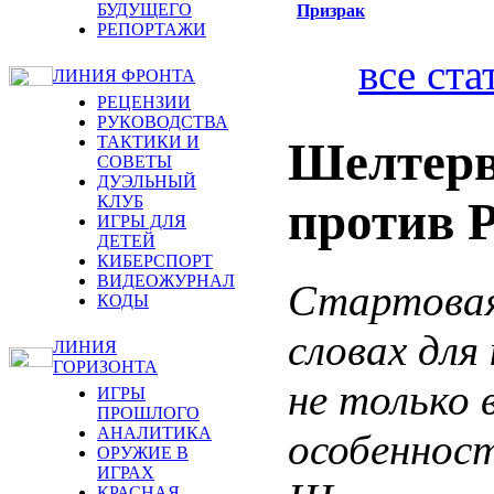
БУДУЩЕГО
Призрак
РЕПОРТАЖИ
все ста
ЛИНИЯ ФРОНТА
РЕЦЕНЗИИ
РУКОВОДСТВА
ТАКТИКИ И
Шелтерв
СОВЕТЫ
ДУЭЛЬНЫЙ
КЛУБ
против 
ИГРЫ ДЛЯ
ДЕТЕЙ
КИБЕРСПОРТ
ВИДЕОЖУРНАЛ
Стартовая 
КОДЫ
словах для
ЛИНИЯ
ГОРИЗОНТА
не только 
ИГРЫ
ПРОШЛОГО
АНАЛИТИКА
особеннос
ОРУЖИЕ В
ИГРАХ
КРАСНАЯ