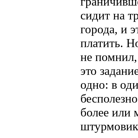
граничивше
сидит на т
города, и э
платить. Н
не помнил,
это задание
одно: в од
бесполезно
более или 
штурмовико