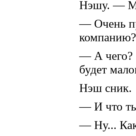
Нэшу. — Ме
— Очень п
компанию?
— А чего? 
будет мало
Нэш сник.
— И что ты
— Ну... Ка