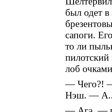
Шелтервиль
был одет в
брезентовы
сапоги. Ег
то ли пыль
пилотский
лоб очками
— Чего?! —
Нэш. — А..
— Ага, — 