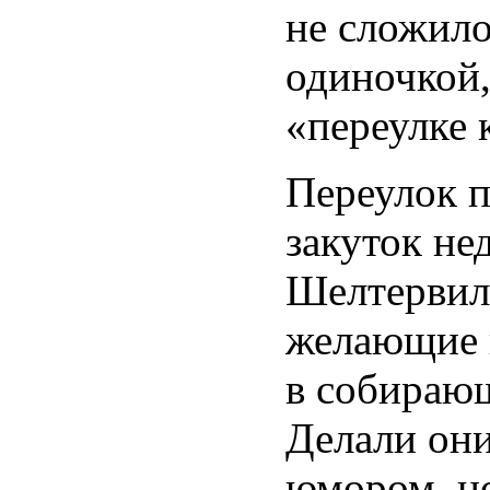
не сложило
одиночкой,
«переулке 
Переулок п
закуток не
Шелтервилл
желающие н
в собираю
Делали они
юмором, н