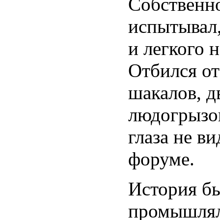
Собственно
испытывал,
и легкого 
Отбился от
шакалов, д
людогрызов
глаза не в
форуме.
История бы
промышлял