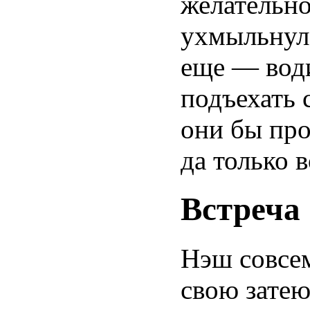
желательно
ухмыльнулс
еще — води
подъехать 
они бы про
да только 
Встреча
Нэш совсе
свою затею