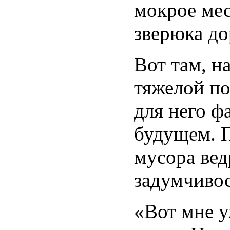
мокрое мес
зверюка до
Вот там, н
тяжелой по
для него ф
будущем. П
мусора вед
задумчивос
«Вот мне у