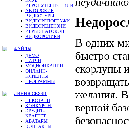
неудачнико
КЛУБ
ИГРОПУТЕШЕСТВИЙ
АВТОРСКИЕ
ВИДЕОТУРЫ
Недорос
ВИДЕОРЕПОРТАЖИ
ВИДЕОРЕЦЕНЗИИ
ИГРЫ ЗНАТОКОВ
ВИДЕОРОЛИКИ
В одних ми
ФАЙЛЫ
быстро ста
ДЕМО
ПАТЧИ
скорлупы 
МОДИФИКАЦИИ
ОНЛАЙН-
КЛИЕНТЫ
возвращать
ПРОГРАММЫ
желания. В
ЛИНИЯ СВЯЗИ
НЕКСТАТИ
верной баз
КОНКУРСЫ
ЭРУДИТ-
КВАРТЕТ
безопаснос
АВАТАРЫ
КОНТАКТЫ